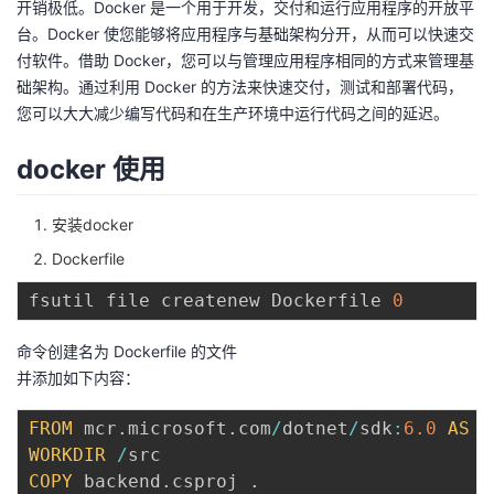
开销极低。Docker 是一个用于开发，交付和运行应用程序的开放平
持
建
证
实
的
台。Docker 使您能够将应用程序与基础架构分开，从而可以快速交
付软件。借助 Docker，您可以与管理应用程序相同的方式来管理基
议
验
收
础架构。通过利用 Docker 的方法来快速交付，测试和部署代码，
您可以大大减少编写代码和在生产环境中运行代码之间的延迟。
藏
docker 使用
安装docker
Dockerfile
fsutil file createnew Dockerfile 
0
命令创建名为 Dockerfile 的文件
并添加如下内容：
FROM
 mcr
.
microsoft
.
com
/
dotnet
/
sdk
:
6.0
AS
WORKDIR
/
COPY
 backend
.
csproj 
.