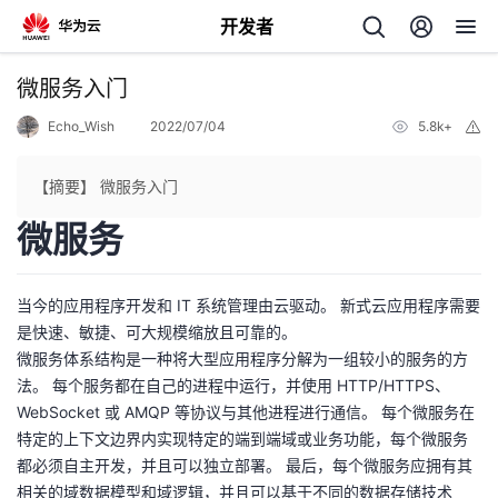
开发者
返
微服务入门
回
Echo_Wish
2022/07/04
5.8k+
举
报
【摘要】 微服务入门
微服务
个
当今的应用程序开发和 IT 系统管理由云驱动。 新式云应用程序需要
我
人
是快速、敏捷、可大规模缩放且可靠的。
微服务体系结构是一种将大型应用程序分解为一组较小的服务的方
的
主
法。 每个服务都在自己的进程中运行，并使用 HTTP/HTTPS、
WebSocket 或 AMQP 等协议与其他进程进行通信。 每个微服务在
开
页
特定的上下文边界内实现特定的端到端域或业务功能，每个微服务
都必须自主开发，并且可以独立部署。 最后，每个微服务应拥有其
发
相关的域数据模型和域逻辑，并且可以基于不同的数据存储技术