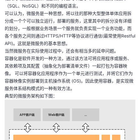
（SQL、NoSQL）和不同的编程语言。
者
可以认为，微服务是一种思想，将以往的那种大型整体单体应用拆
分成一个个可以独立运行，部署的服务，这里其中的拆分没有详细
我
的划分，一般根据业务场景一个服务就负责实现一个业务功能，而
各个服务之间则通过HTTPS/HTTP等协议进行通信(最常使用Restful
的
我
API)。这就是微服务的基本思想。
当然微服务在实际使用过程中，还会有相当多的延申问题。
博
的
我
容器化是软件开发的一种方法，通过该方法可将应用程序或服务、
其依赖项及其配置（抽象化为部署清单文件）一起打包为容器映
客
论
的
我
像。 可以将容器化应用程序作为一个单元进行测试，并将它们作为
容器映像实例部署到主机操作系统 (OS)。因此使用容器，是实现微
坛
圈
的
我
服务体系结构模式的一种有效方法。
典型的微服务架构如下图：
子
直
的
我
我
播
活
的
我
动
关
的