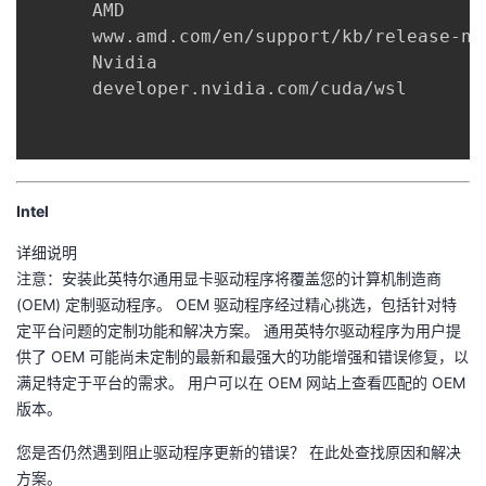
      AMD

我
注
的
开
      www.amd.com/en/support/kb/release-no
      Nvidia

的
Programs
发
      developer.nvidia.com/cuda/wsl

支
者
持
学
Intel
我
堂
详细说明
注意：安装此英特尔通用显卡驱动程序将覆盖您的计算机制造商
的
我
我
(OEM) 定制驱动程序。 OEM 驱动程序经过精心挑选，包括针对特
定平台问题的定制功能和解决方案。 通用英特尔驱动程序为用户提
技
的
的
我
供了 OEM 可能尚未定制的最新和最强大的功能增强和错误修复，以
满足特定于平台的需求。 用户可以在 OEM 网站上查看匹配的 OEM
术
云
课
的
我
版本。
支
声
程
认
的
我
您是否仍然遇到阻止驱动程序更新的错误？ 在此处查找原因和解决
方案。