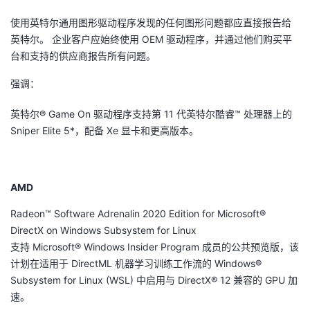
持
建
证
实
的
使用英特尔通用图形驱动程序发现的任何图形问题都应直接报告给
英特尔。 企业客户应始终使用 OEM 驱动程序，并通过他们购买平
议
验
收
台和支持的供应商报告所有问题。
藏
强调：
英特尔® Game On 驱动程序支持第 11 代英特尔酷睿™ 处理器上的
Sniper Elite 5*，配备 Xe 显卡和更高版本。
AMD
Radeon™ Software Adrenalin 2020 Edition for Microsoft®
DirectX on Windows Subsystem for Linux
支持 Microsoft® Windows Insider Program 成员的公共预览版，该
计划在适用于 DirectML 机器学习训练工作流的 Windows®
Subsystem for Linux (WSL) 中启用与 DirectX® 12 兼容的 GPU 加
速。