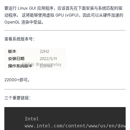
要运行 Linux GUI 应用程序，应该首先在下面安装与系统匹配的驱
者
动程序。 这将能够使用虚拟 GPU (vGPU)，因此可以从硬件加速的
OpenGL 渲染中受益。
我
的
我
查看系统版本号：
博
的
我
客
论
的
我
22000+即可。
坛
圈
的
我
子
直
的
我
三个重要链接：
我
播
活
的
      Intel

我
动
关
的
      www.intel.com/content/www/us/en/down