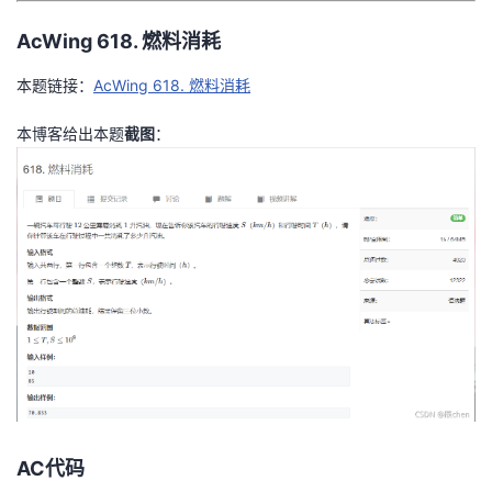
者
AcWing 618. 燃料消耗
本题链接：
AcWing 618. 燃料消耗
我
本博客给出本题
截图
：
的
我
博
的
我
客
论
的
我
坛
圈
的
我
子
直
的
我
我
播
活
的
我
动
关
的
AC代码