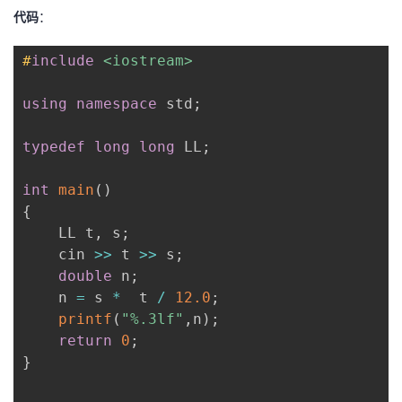
代码
：
我
注
的
开
#
include
<iostream>
的
Programs
发
using
namespace
 std
;
支
者
typedef
long
long
 LL
;
持
学
int
main
(
)
我
堂
{
    LL t
,
 s
;
的
我
我
    cin 
>>
 t 
>>
 s
;
double
 n
;
技
的
的
我
    n 
=
 s 
*
  t 
/
12.0
;
printf
(
"%.3lf"
,
n
)
;
术
云
课
的
我
return
0
;
}
支
声
程
认
的
我