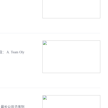
： A. Team Oly
模板】最长公共子序列