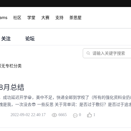
rams
社区
学堂
大赛
支持
茶思屋
关注
论坛
暂无专栏分类
年8月总结
，成功延迟开学😁，美中不足，快递全邮到学校了（所有的强化资料全扔邮
愧是我，一次没去😎 一些反思 关于背单词：是否过于敷衍？是否过于追求数
2022-09-02 22:40:17
6665
0
1