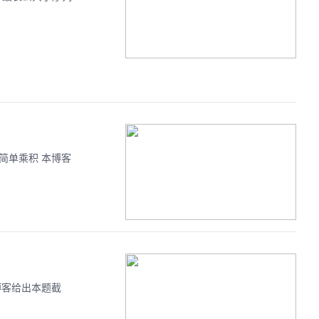
5. 简单乘积 本博客
资 本博客给出本题截