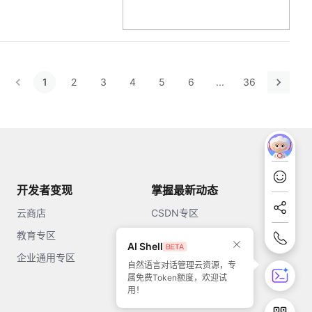
1
2
3
4
5
6
...
36
开发者变现
掌握最新动态
云商店
CSDN专区
教育专区
知乎
AI Shell
企业通用专区
开源中国
自然语言对话管理云资源，专
属免费Token额度，欢迎试
51CTO
用！
今日头条