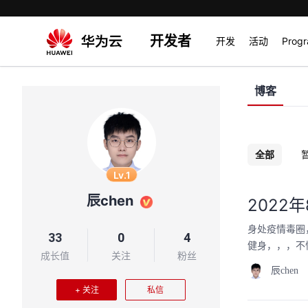
开发者
开发
活动
Prog
博客
全部
Lv.1
辰chen
2022
身处疫情毒圈
33
0
4
健身，，，不
成长值
关注
粉丝
辰chen
+ 关注
私信