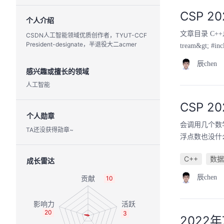
CSP 2
个人介绍
文章目录 C++总
CSDN人工智能领域优质创作者，TYUT-CCF
President-designate，半退役大二acmer
tream&gt; #inc
辰chen
感兴趣或擅长的领域
人工智能
CSP 2
个人勋章
会调用几个数
TA还没获得勋章~
浮点数也没什么
C++
数据
成长雷达
辰chen
10
20
3
2022