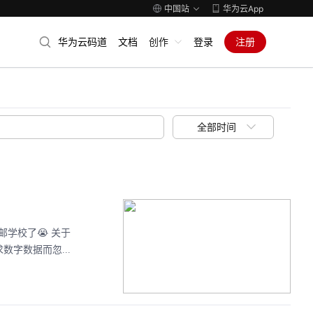
中国站
华为云App
华为云码道
文档
创作
登录
注册
全部时间
学校了😭 关于
字数据而忽...