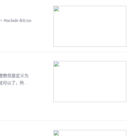
ude &lt;ios
是整数但是定义为
可以了，所...