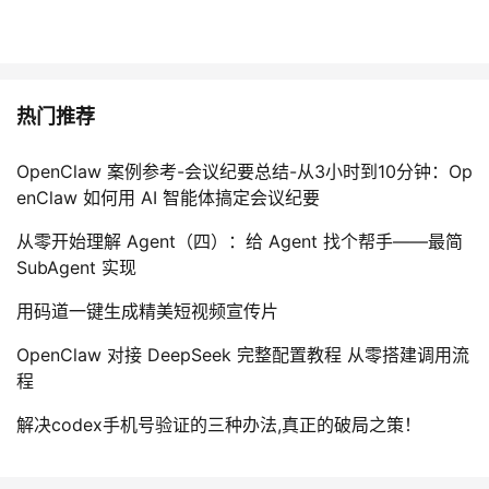
我
注
的
开
的
Programs
发
热门推荐
支
者
OpenClaw 案例参考-会议纪要总结-从3小时到10分钟：Op
持
学
enClaw 如何用 AI 智能体搞定会议纪要
我
堂
从零开始理解 Agent（四）：给 Agent 找个帮手——最简
SubAgent 实现
的
我
我
用码道一键生成精美短视频宣传片
技
的
的
我
OpenClaw 对接 DeepSeek 完整配置教程 从零搭建调用流
程
术
云
课
的
我
解决codex手机号验证的三种办法,真正的破局之策！
支
声
程
认
的
我