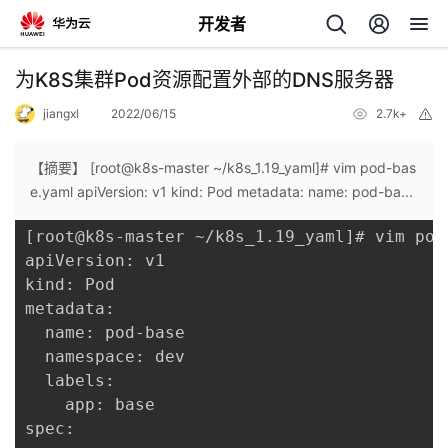
开发者
返
为K8S集群Pod资源配置外部的DNS服务器
回
jiangxl
2022/06/15
2.7k+
举
报
【摘要】 [root@k8s-master ~/k8s_1.19_yaml]# vim pod-bas
e.yaml apiVersion: v1 kind: Pod metadata: name: pod-ba...
[root@k8s-master ~/k8s_1.19_yaml]# vim pod-
个
apiVersion: v1

kind: Pod

我
人
metadata:

  name: pod-base

的
主
  namespace: dev

  labels:

开
页
    app: base

spec:

发