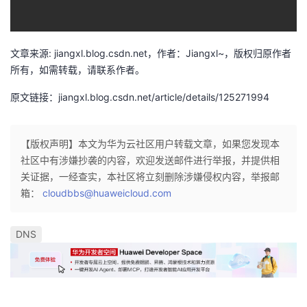
者
文章来源: jiangxl.blog.csdn.net，作者：Jiangxl~，版权归原作者
我
所有，如需转载，请联系作者。
的
我
原文链接：jiangxl.blog.csdn.net/article/details/125271994
博
的
我
【版权声明】本文为华为云社区用户转载文章，如果您发现本
客
论
的
我
社区中有涉嫌抄袭的内容，欢迎发送邮件进行举报，并提供相
关证据，一经查实，本社区将立刻删除涉嫌侵权内容，举报邮
坛
圈
的
我
箱：
cloudbbs@huaweicloud.com
子
直
的
我
DNS
我
播
活
的
我
动
关
的