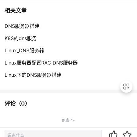
持
建
证
实
的
相关文章
议
验
收
DNS服务器搭建
藏
K8S的dns服务
Linux_DNS服务器
Linux服务器配置RAC DNS服务器
Linux下的DNS服务器搭建
评论（
0
）
退
出
到底了~
登
录