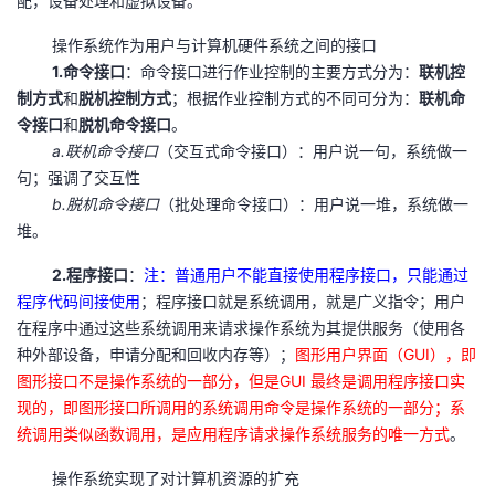
配，设备处理和虚拟设备。
操作系统作为用户与计算机硬件系统之间的接口
1.命令接口
：命令接口进行作业控制的主要方式分为：
联机控
制方式
和
脱机控制方式
；根据作业控制方式的不同可分为：
联机命
令接口
和
脱机命令接口
。
a.联机命令接口
（交互式命令接口）：用户说一句，系统做一
句；强调了交互性
b.脱机命令接口
（批处理命令接口）：用户说一堆，系统做一
堆。
2.程序接口
：
注：普通用户不能直接使用程序接口，只能通过
程序代码间接使用
；程序接口就是系统调用，就是广义指令；用户
在程序中通过这些系统调用来请求操作系统为其提供服务（使用各
种外部设备，申请分配和回收内存等）；
图形用户界面（GUI），即
图形接口不是操作系统的一部分，但是GUI 最终是调用程序接口实
现的，即图形接口所调用的系统调用命令是操作系统的一部分；系
统调用类似函数调用，是应用程序请求操作系统服务的唯一方式
。
操作系统实现了对计算机资源的扩充