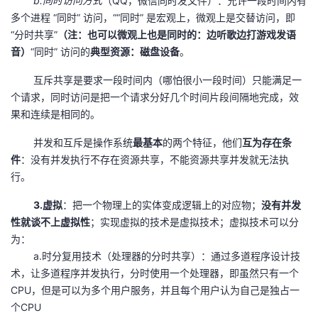
b.同时访问方式
（QQ，微信同时发文件）：允许一段时间内有
持
建
证
实
的
多个进程 “同时” 访问，““同时” 是宏观上，微观上是交替访问，即
“分时共享”
（注：也可以微观上也是同时的：边听歌边打游戏发语
议
验
收
音）
“同时” 访问的
典型资源：磁盘设备
。
藏
互斥共享是要求一段时间内（哪怕很小一段时间）只能满足一
个请求，同时访问是把一个请求分好几个时间片段间隔地完成，效
果和连续是相同的。
并发和互斥是操作系统
最基本
的两个特征，他们
互为存在条
件
：没有并发执行不存在资源共享，不能资源共享并发就无法执
行。
3.虚拟
：把一个物理上的实体变成逻辑上的对应物；
没有并发
性就谈不上虚拟性
；实现虚拟的技术是虚拟技术；虚拟技术可以分
为：
a.时分复用技术（处理器的分时共享）：通过多道程序设计技
术，让多道程序并发执行，分时使用一个处理器，即虽然只有一个
CPU，但是可以为多个用户服务，并且每个用户认为自己是独占一
个CPU