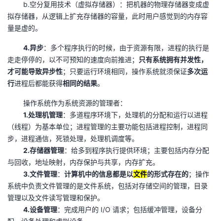
b.空分复用技术（虚拟存储器）：把机器的物理存储器变成虚
拟存储器，从逻辑上扩充存储器的容量，此时用户感觉到的内存容
量是虚的。
4.异步
：多个程序执行的时候，由于资源有限，进程的执行是
走走停停的，以不可预知的速度向前推进；
只有系统拥有并发性，
才可能导致异步性
；只要运行环境相同，操作系统就须保证
多次运
行
进程后都能获得
相同的结果
。
操作系统作为系统资源的管理者：
1.处理机管理
：多道程序环境下，处理机的分配和运行以进程
（线程）为基本单位；进程管理的主要功能包括进程控制，进程同
步，进程通信，死锁处理，处理机调度等。
2.存储器管理
：给多到程序执行提供环境；主要包括内存分配
与回收，地址映射，内存保护与共享，内存扩充。
3.文件管理
：
计算机中的信息都是以
文件
的形式存在的
；操作
系统中负责文件管理的是文件系统，包括对存储空间的管理，目录
管理以及文件读写管理和保护。
4.设备管理
：完成用户的 I/O 请求；包括缓冲管理，设备分