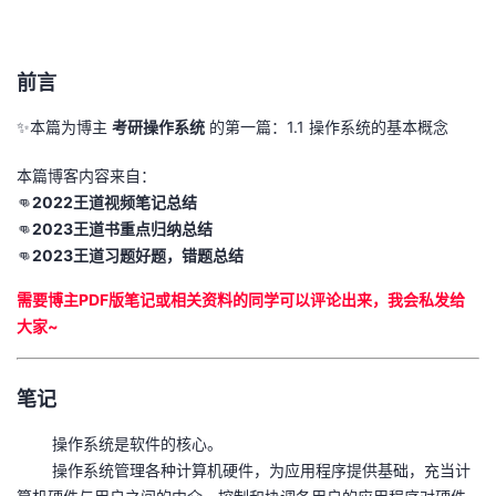
者
前言
我
✨本篇为博主
考研操作系统
的第一篇：1.1 操作系统的基本概念
的
我
本篇博客内容来自：
博
的
我
👊
2022王道视频笔记总结
👊
2023王道书重点归纳总结
客
论
的
我
👊
2023王道习题好题，错题总结
需要博主PDF版笔记或相关资料的同学可以评论出来，我会私发给
坛
圈
的
我
大家~
子
直
的
我
笔记
我
播
活
的
操作系统是软件的核心。
我
动
关
的
操作系统管理各种计算机硬件，为应用程序提供基础，充当计