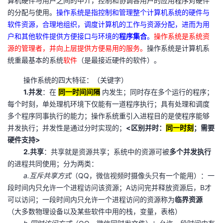
算机硬件与用户之间的中介，控制和协调各用户的应用程序对硬件
我
注
的
开
的分配与使用。
操作系统是指控制和管理整个计算机系统的硬件与
软件资源，合理地组织，调度计算机的工作与资源分配，进而为用
的
Programs
发
户和其他软件提供方便接口与环境的
程序集合
。
操作系统是系统资
源的管理者，并向上层提供方便易用的服务。
操作系统是计算机系
支
者
统重最基本的系统
软件
（是最接近硬件的软件）。
操作系统的四大特征：（关键字）
持
学
1.并发
：在
同一时间间隔
内发生；同时存在多个运行的程序；
每个时刻，单处理机环境下仅能有一道程序执行；具有处理和调度
我
堂
多个程序同事执行的能力；操作系统重引入进程目的是使程序能够
并发执行；并发性是通过分时实现的；
<区别并时：
同一时刻
；需要
的
我
我
硬件支持>
2.共享
：共享就是资源共享；系统中的资源可被
多个并发执行
技
的
的
我
的进程共同使用；分为两类：
a.互斥共享方式
（QQ，微信视频时摄像头只有一个能用）：一
术
云
课
的
我
段时间内只允许一个进程访问该资源；A访问完并释放资源后，B才
可以访问；一段时间内只允许一个进程访问的资源称为
临界资源
支
声
程
认
的
我
（大多数物理设备以及某些软件中用的栈，变量，表格）