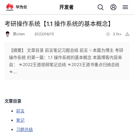
开发者
返
考研操作系统【1.1 操作系统的基本概念】
回
辰chen
2022/06/15
3.1k+
举
报
【摘要】 文章目录 前言笔记习题总结 前言 ✨本篇为博主 考研
操作系统 的第一篇：1.1 操作系统的基本概念 本篇博客内容来
自： 👊2022王道视频笔记总结 👊2023王道书重点归纳总结
个
👊...
我
人
的
主
文章目录
前言
开
页
笔记
发
习题总结