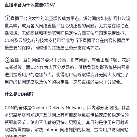
直播平台为什么需要CDN？
者
①直播平台突发性的流量增长成为常态，短时间内如何扩容扛过流
量高峰，成为各大网络直播平台必须正视的问题。尤其是在移动直
我
播领域，无线网络和移动宽带在稳定性方面无法与固定宽带比拟，
CDN及云服务商的技术支持已经成为当下直播平台在内容传播层面
的
我
最重要的保障，同时也为其拓展业务形态保驾护航。
博
的
我
②直播一直对网络的要求十分高，稍有问题，就会出现卡顿、花屏
或者掉线。而CDN作为内容分发网络，借助负载均衡系统将内容推
客
论
的
我
送到接近用户的边缘节点，使得用户就近取得资源无疑大大增加了
用户的访问速度以及访问的稳定性，这与直播的要求十分契合。
坛
圈
的
我
什么是CDN呢？
子
直
的
我
CDN的全称是Content Delivery Network，即内容分发网络。其基
我
播
活
的
本思路是尽可能避开互联网上有可能影响数据传输速度和稳定性的
瓶颈和环节，使内容传输的更快、更稳定。其目的是使用户可就近
我
动
关
的
取得所需内容，解决 Internet网络拥挤的状况，提高用户访问网站
的响应速度。