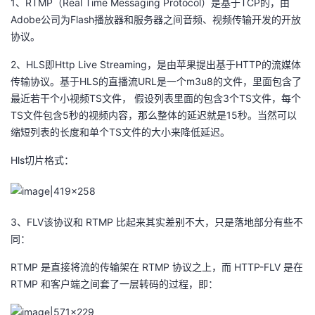
1、RTMP（Real Time Messaging Protocol）是基于TCP的，由
持
建
证
实
的
Adobe公司为Flash播放器和服务器之间音频、视频传输开发的开放
协议。
议
验
收
2、HLS即Http Live Streaming，是由苹果提出基于HTTP的流媒体
藏
传输协议。基于HLS的直播流URL是一个m3u8的文件，里面包含了
最近若干个小视频TS文件， 假设列表里面的包含3个TS文件，每个
TS文件包含5秒的视频内容，那么整体的延迟就是15秒。当然可以
缩短列表的长度和单个TS文件的大小来降低延迟。
Hls切片格式：
3、FLV该协议和 RTMP 比起来其实差别不大，只是落地部分有些不
同：
RTMP 是直接将流的传输架在 RTMP 协议之上，而 HTTP-FLV 是在
RTMP 和客户端之间套了一层转码的过程，即：