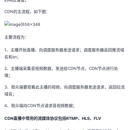
我
注
的
开
CDN的主流程，如下图：
的
Programs
发
支
者
主要流程为：
持
学
1、主播开始直播，向调度服务器发送请求；调度服务器返回推流域
名和sn；
我
堂
2、主播端采集音视频数据，发送给CDN节点，CDN节点进行处
理；
的
我
我
3、观众端要观看此主播的视频，向调度服务器发送请求，返回拉流
技
的
的
我
域名；
术
云
4、观众端向CDN节点请求音视频数据；
课
的
我
CDN直播中常用的流媒体协议包括RTMP、HLS、FLV
支
声
程
认
的
我