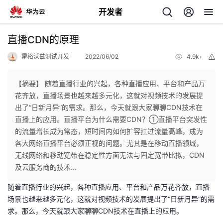
开发者
返
直播CDN的原理
回
霍格沃兹测试开发
2022/06/02
4.9k+
举
报
【摘要】 随着直播行业的兴起，各种直播应用、平台和产品万
花齐放，直播场景也越来越多元化，这就对视频技术的发展提
出了“日新月异”的需求。那么，今天就跟大家聊聊CDN技术在
个
直播上的应用。直播平台为什么需要CDN？①直播平台突发性
的流量增长成为常态，短时间内如何扩容扛过流量高峰，成为
我
人
各大网络直播平台必须正视的问题。尤其是在移动直播领域，
无线网络和移动宽带在稳定性方面无法与固定宽带比拟，CDN
的
主
及云服务商的技术...
随着直播行业的兴起，各种直播应用、平台和产品万花齐放，直播
开
页
场景也越来越多元化，这就对视频技术的发展提出了“日新月异”的需
求。那么，今天就跟大家聊聊CDN技术在直播上的应用。
发