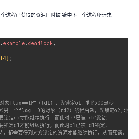
个进程已获得的资源同时被 链中下一个进程所请求
y
.
example
.
deadlock
;
lf4j
;
类的对象flag==1时（td1），先锁定o1,睡眠500毫秒

的时候另一个flag==0的对象（td2）线程启动，先锁定o2,睡眠50
束后需要锁定o2才能继续执行，而此时o2已被td2锁定；

束后需要锁定o1才能继续执行，而此时o1已被td1锁定；

d2相互等待，都需要得到对方锁定的资源才能继续执行，从而死锁。
