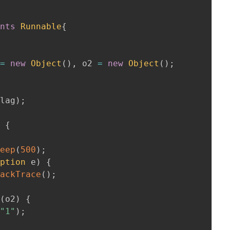
ents
Runnable
{
 
=
new
Object
(
)
,
 o2 
=
new
Object
(
)
;
flag
)
;
)
{
leep
(
500
)
;
eption
 e
)
{
tackTrace
(
)
;
(
o2
)
{
(
"1"
)
;