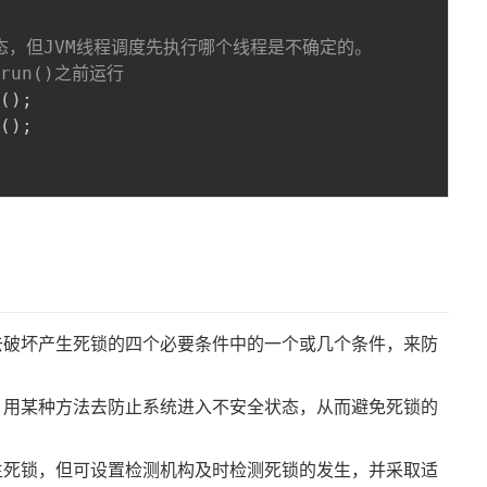
行状态，但JVM线程调度先执行哪个线程是不确定的。
的run()之前运行
t
(
)
;
t
(
)
;
去破坏产生死锁的四个必要条件中的一个或几个条件，来防
，用某种方法去防止系统进入不安全状态，从而避免死锁的
生死锁，但可设置检测机构及时检测死锁的发生，并采取适