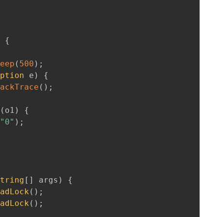
)
{
leep
(
500
)
;
eption
 e
)
{
tackTrace
(
)
;
(
o1
)
{
(
"0"
)
;
String
[
]
 args
)
{
eadLock
(
)
;
eadLock
(
)
;