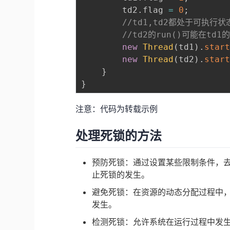
        td2
.
flag 
=
0
;
//td1,td2都处于可执
//td2的run()可能在td1
new
Thread
(
td1
)
.
star
new
Thread
(
td2
)
.
star
}
}
注意：代码为转载示例
处理死锁的方法
预防死锁：通过设置某些限制条件，
止死锁的发生。
避免死锁：在资源的动态分配过程中
发生。
检测死锁：允许系统在运行过程中发