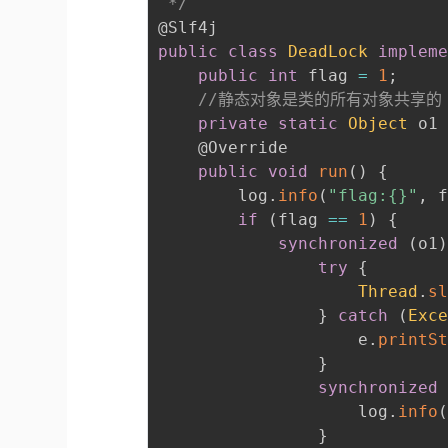
 */
@Slf4j
public
class
DeadLock
implem
public
int
 flag 
=
1
;
//静态对象是类的所有对象共享的
private
static
Object
 o1
@Override
public
void
run
(
)
{
        log
.
info
(
"flag:{}"
,
 
if
(
flag 
==
1
)
{
synchronized
(
o1
try
{
Thread
.
s
}
catch
(
Exc
                    e
.
printS
}
synchronized
                    log
.
info
}