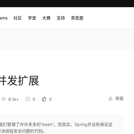
rams
社区
学堂
大赛
支持
茶思屋
并发扩展
举报
6.1k+
0
0
助我们管理了许许多多的“bean”。但其实，Spring并没有保证这
解决线程安全问题的代码。