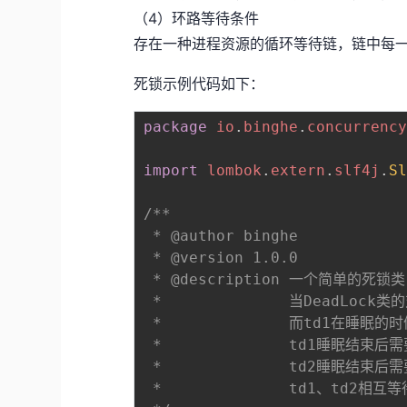
（4）环路等待条件
存在一种进程资源的循环等待链，链中每一
死锁示例代码如下：
package
io
.
binghe
.
concurrenc
import
lombok
.
extern
.
slf4j
.
S
/**

 * @author binghe

 * @version 1.0.0

 * @description 一个简单的死锁类

 *              当DeadLock
 *              而td1在睡眠
 *              td1睡眠结
 *              td2睡眠结
 *              td1、t