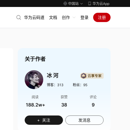
中国站
华为云App
华为云码道
文档
创作
登录
注册
关于作者
冰 河
博客：
313
粉丝：
95
阅读
获赞
评论
188.2w+
38
9
+ 关注
发消息