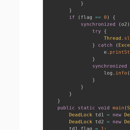
}
}
if
(
flag 
==
0
)
{
synchronized
(
o2
try
{
Thread
.
s
}
catch
(
Exc
                    e
.
printS
}
synchronized
                    log
.
info
}
}
}
}
public
static
void
main
(
DeadLock
 td1 
=
new
D
DeadLock
 td2 
=
new
D
        td1
.
flag 
=
1
;