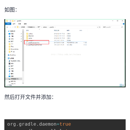
我
注
的
开
如图：
的
Programs
发
支
者
持
学
我
堂
的
我
我
技
的
的
我
然后打开文件并添加：
术
云
课
的
我
支
声
程
认
的
我
org
.
gradle
.
daemon
=
true