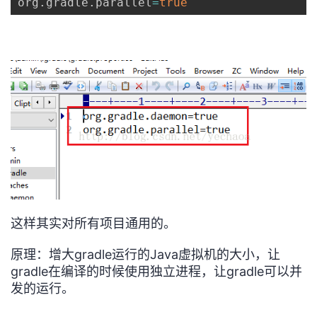
org
.
gradle
.
parallel
=
true
持
建
证
实
的
议
验
收
藏
这样其实对所有项目通用的。
原理：增大gradle运行的Java虚拟机的大小，让
gradle在编译的时候使用独立进程，让gradle可以并
发的运行。