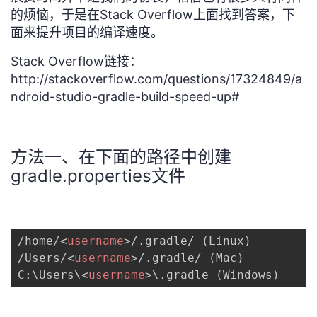
的烦恼，于是在Stack Overflow上面找到答案，下
者
面来提升项目的编译速度。
我
Stack Overflow链接：
http://stackoverflow.com/questions/17324849/a
的
我
ndroid-studio-gradle-build-speed-up#
博
的
我
方法一、在下面的路径中创建
客
论
的
我
gradle.properties文件
坛
圈
的
我
子
直
的
我
/home/
<
username
>
/.gradle/ (Linux)

/Users/
<
username
>
/.gradle/ (Mac)

我
播
活
的
C:\Users\
<
username
>
\.gradle (Windows)
我
动
关
的