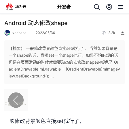
开发者
返
Android 动态修改shape
回
yechaoa
2022/05/30
2.2k+
举
报
【摘要】 一般修改背景颜色直接set就行了， 当然如果背景是
一个shape的话，直接set一个shape也行，如果不怕麻烦的话
但是在页面滑动的时候就需要动态的去修改shape的颜色了 Gr
个
adientDrawable mDrawable = (GradientDrawable)mImageV
iew.getBackground(); ...
我
人
的
主
开
页
一般修改背景颜色直接set就行了，
发