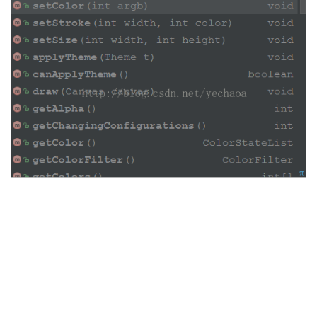
我
注
的
开
的
Programs
发
支
者
持
学
我
堂
的
我
我
技
的
的
我
术
云
课
的
我
支
声
程
认
的
我