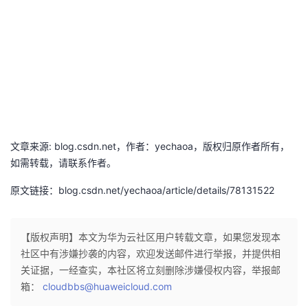
持
建
证
实
的
议
验
收
藏
文章来源: blog.csdn.net，作者：yechaoa，版权归原作者所有，
如需转载，请联系作者。
原文链接：blog.csdn.net/yechaoa/article/details/78131522
【版权声明】本文为华为云社区用户转载文章，如果您发现本
社区中有涉嫌抄袭的内容，欢迎发送邮件进行举报，并提供相
关证据，一经查实，本社区将立刻删除涉嫌侵权内容，举报邮
箱：
cloudbbs@huaweicloud.com