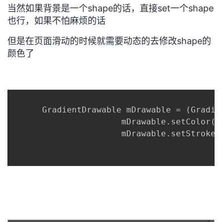
当然如果背景是一个shape的话，直接set一个shape
者
也行，如果不怕麻烦的话
但是在页面滑动的时候就需要动态的去修改shape的
我
颜色了
的
我
博
的
我
      GradientDrawable mDrawable = (Gradie
客
论
的
我
                      mDrawable.setColor(C
                      mDrawable.setStroke(2
坛
圈
的
我
子
直
的
我
我
播
活
的
我
动
关
的