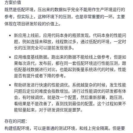
方案价值
持
建
证
实
的
既然是低配环境，压出来的数据似乎完全不能用作生产环境运行的
参考，但实际上，这种环境下的压测，也是非常重要的一环。主要
议
验
收
体现在项目研发阶段的价值上。
藏
新应用上线前，应用代码本身的瓶颈发现。代码本身的性能问
题，例如连接未释放，线程数过多，通过低配的环境，一定时
长的压测完全可以提前发现很多。
应用维度基线数据。跑出来的数据不能给线上做参考，但是如
果每次迭代，发布前，都在同一套低配环境运行性能压测，跟
低配基线数据进行对比，也能起到衡量系统迭代的时候，性能
是否有提升或者下降的参考。
帮助研发进行快速的性能调优。系统越复杂的时候，发生性能
问题后定位的难度会指数增加。进行过性能调优的研发都有体
会，有时候调优，就是改一个配置，然后重新部署，跑压测，
看结果是不是改善了，直到找到最佳的配置。这个过程如果不
能轻量起来，对于研发调优就是噩梦。
存在的问题：
构建低配环境，可以是普通的测试环境，和线上完全隔离。但是要