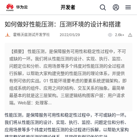
开发者
返
如何做好性能压测：压测环境的设计和搭建
回
霍格沃兹测试开发学社
2022/05/29
2.6k+
举
报
【摘要】 性能压测，是保障服务可用性和稳定性过程中，不可
或缺的一环。我们将从性能压测的设计、实现、执行、监控、
问题定位和分析、应用场景等多个纬度对性能压测的全过程进
个
行拆解，以帮助大家构建完整的性能压测的理论体系，并提供
有例可依的实战。01 性能环境要考虑的要素系统逻辑架构，即
我
人
组成系统的组件、应用之间的结构、交互关系的抽象。最简单
最基本的就是这三层架构。三层逻辑结构图客户层：用户请求
的
主
端。Web层：处理客...
性能压测，是保障服务可用性和稳定性过程中，不可或缺的一环。
开
页
我们将从性能压测的设计、实现、执行、监控、问题定位和分析、
应用场景等多个纬度对性能压测的全过程进行拆解，以帮助大家构
发
建完整的性能压测的理论体系，并提供有例可依的实战。