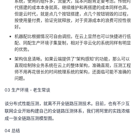
系统，使用的组件多，流量大，成本问题肯定要考虑。传统时
代搭建的成本本身就高，继续维护和再搭建的成本同样也高。
但是云时代，就是点几个按钮搭建，点几个按钮销毁的过程，
按使用量付费，验证完就释放，对于资源成本的浪费可控性很
好。
机器配比根据情况可自由调控。在云上显然也可以快捷进行低
配、同配生产环境子集复制，相对于非云化的系统同样有明显
的优势。
架构信息清晰。如果云端提供了“架构感知”的功能，那么可以
直观绘制除业务系统在云上的整体架构，准确直观，压测工程
师不用再花很长的时间梳理系统的架构，还面临可能不准确的
问题。
03 生产环境 - 老生常谈
谈分布式性能压测，就离不开全链路压测技术。目前，也有不少互
联网企业开始构建自己的全链路压测体系，我们将阿里的实践浓缩
成一张全链路压测模型图。
04 总结