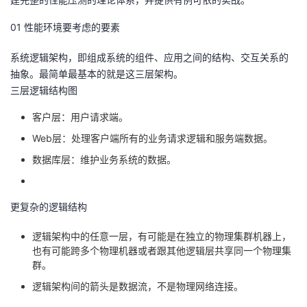
者
01 性能环境要考虑的要素
系统逻辑架构，即组成系统的组件、应用之间的结构、交互关系的
我
抽象。最简单最基本的就是这三层架构。
三层逻辑结构图
的
我
客户层：用户请求端。
博
的
我
Web层：处理客户端所有的业务请求逻辑和服务端数据。
客
论
的
我
数据库层：维护业务系统的数据。
坛
圈
的
我
更复杂的逻辑结构
子
直
的
我
逻辑架构中的任意一层，有可能是在独立的物理集群机器上，
也有可能跨多个物理机器或者跟其他逻辑层共享同一个物理集
我
播
活
的
群。
逻辑架构间的箭头是数据流，不是物理网络连接。
我
动
关
的