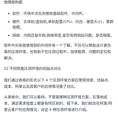
物理架构图
我
注
的
开
软件：环境中涉及到哪些基础软件、中间件。
的
Programs
发
硬件：实体机/虚拟机,单机配置(CPU、内存、硬盘大小)，集群
规模。
支
者
网络：内网还是外网,网络带宽,是否有跨网段问题，是否隔离。
持
学
软件中对系统使用到的中间件有一个了解，不仅可以帮助设计更仿
真的压测环境，也有助于在压测过程中，加快瓶颈、问题的定位和
我
堂
解决。
02 不同性能压测环境的优缺点对比
的
我
我
我们通过表格的形式以下 4 个压测环境方案在使用场景、优缺点、
技
的
的
我
成本、阿里云及其客户的应用情况做了对比。
术
云
课
的
我
从表格中，我们可以看待，不管是哪种压测环境方案，在落地成
本，满足需求程度上都是有所区别的，接下来，我们结合在阿里/阿
支
声
程
认
的
我
里云客户的应用情况，对这 4 种压测环境进行介绍。