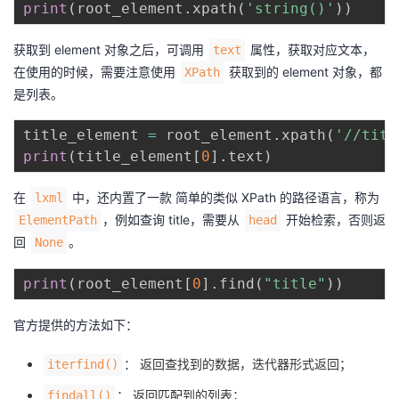
print
(
root_element
.
xpath
(
'string()'
)
)
获取到 element 对象之后，可调用
属性，获取对应文本，
text
在使用的时候，需要注意使用
获取到的 element 对象，都
XPath
是列表。
title_element 
=
 root_element
.
xpath
(
'//titl
print
(
title_element
[
0
]
.
text
)
在
中，还内置了一款 简单的类似 XPath 的路径语言，称为
lxml
，例如查询 title，需要从
开始检索，否则返
ElementPath
head
回
。
None
print
(
root_element
[
0
]
.
find
(
"title"
)
)
官方提供的方法如下：
： 返回查找到的数据，迭代器形式返回；
iterfind()
： 返回匹配到的列表；
findall()