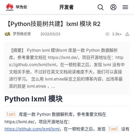
开发者
返
【Python技能树共建】lxml 模块 R2
回
梦想橡皮擦
2022/05/23
2.3k+
举
报
【摘要】 Python lxml 模块lxml 库是一款 Python 数据解析
库，参考重要文档在 https://lxml.de/，项目开源地址在：http
s://github.com/lxml/lxml，在一顿检索之后，发现 lxml 没有中
个
文相关手册，不过好在英文文档阅读难度不大，我们可以直接
进行学习。 怎么用 lxml.etree纵览之前的博客内容，出场率最
我
人
高的就是 lxml.etree ，...
Python lxml 模块
我
的
主
我
库是一款 Python 数据解析库，参考重要文档在
的
lxml
开
页
https://lxml.de/
，项目开源地址在：
我
的
https://github.com/lxml/lxml
，在一顿检索之后，发现
没有
开
lxml
发