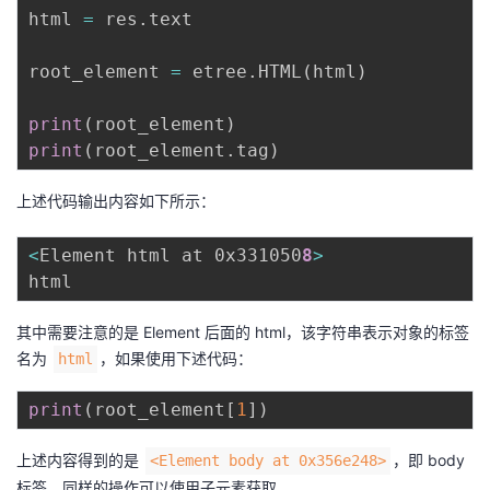
html 
=
 res
.
text

议
注
验
收
root_element 
=
 etree
.
HTML
(
html
)
藏
print
(
root_element
)
print
(
root_element
.
tag
)
上述代码输出内容如下所示：
<
Element html at 0x331050
8
>
其中需要注意的是 Element 后面的 html，该字符串表示对象的标签
名为
，如果使用下述代码：
html
print
(
root_element
[
1
]
)
上述内容得到的是
，即 body
<Element body at 0x356e248>
标签，同样的操作可以使用子元素获取。