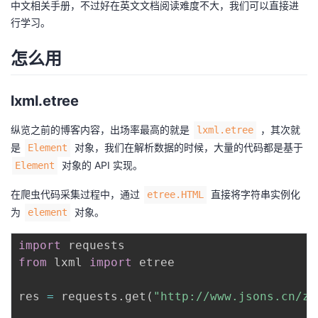
中文相关手册，不过好在英文文档阅读难度不大，我们可以直接进
的
Programs
行学习。
发
者
怎么用
支
者
我
持
学
的
我
lxml.etree
我
堂
博
的
我
纵览之前的博客内容，出场率最高的就是
，其次就
lxml.etree
是
对象，我们在解析数据的时候，大量的代码都是基于
Element
的
我
客
论
的
我
我
对象的 API 实现。
Element
在爬虫代码采集过程中，通过
直接将字符串实例化
技
的
etree.HTML
坛
圈
的
我
的
我
为
对象。
element
术
云
子
直
的
我
课
的
我
import
from
 lxml 
import
 etree

支
声
播
活
的
程
认
的
我
res 
=
 requests
.
get
(
"http://www.jsons.cn/zt
持
建
动
关
证
实
的