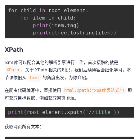
for
 child 
in
 root_element
:
for
 item 
in
 child
:
print
(
item
.
tag
)
print
(
etree
.
tostring
(
item
)
)
XPath
lxml 库可以配合其他的解析引擎进行工作，首次接触的就是
，关于 XPath 相关的知识，我们后续博客会细化学习，本
XPath
节课依旧从
的角度出发，为你介绍。
lxml
在爬虫代码编写中，直接使用
即
html.xpath("xpath表达式")
可获取目标数据，例如获取网页 title。
print
(
root_element
.
xpath
(
'//title'
)
)
获取网页所有文本：