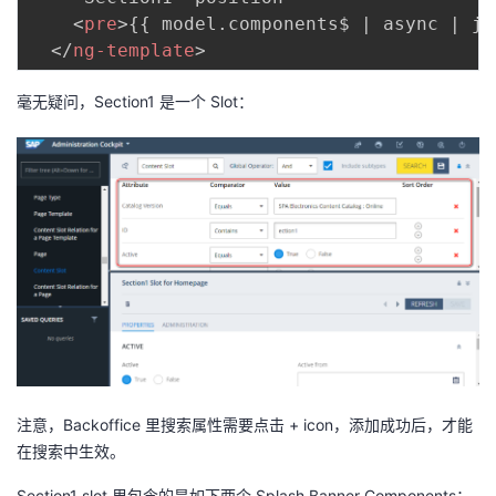
<
pre
>
{{ model.components$ | async | js
</
ng-template
>
毫无疑问，Section1 是一个 Slot：
注意，Backoffice 里搜索属性需要点击 + icon，添加成功后，才能
在搜索中生效。
Section1 slot 里包含的是如下两个 Splash Banner Components：