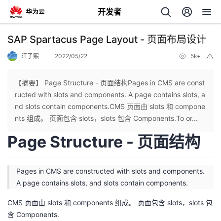
开发者
返
SAP Spartacus Page Layout - 页面布局设计
回
汪子熙
2022/05/22
5k+
举
报
【摘要】 Page Structure - 页面结构Pages in CMS are const
ructed with slots and components. A page contains slots, a
nd slots contain components.CMS 页面由 slots 和 compone
个
nts 组成。 页面包含 slots，slots 包含 Components.To or...
Page Structure - 页面结构
我
人
的
主
Pages in CMS are constructed with slots and components.
A page contains slots, and slots contain components.
开
页
CMS 页面由 slots 和 components 组成。 页面包含 slots，slots 包
发
含 Components.