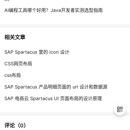
AI编程工具哪个好用？Java开发者实测选型指南
相关文章
SAP Spartacus 里的 icon 设计
CSS网页布局
css布局
SAP Spartacus 产品明细页面的 url 设计和数据源
SAP 电商云 Spartacus UI 页面布局的设计原理
评论（
0
）