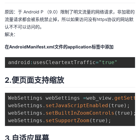
原因：于 Android P （9.0）限制了明文流量的网络请求，非加密的
流量请求都会被系统禁止掉，所以如果访问没有https协议的网站默
认不不可以访问的。
解决：
在AndroidManifest.xml文件的application标签中添加
android
:
usesCleartextTraffic
=
"true"
2.便页面支持缩放
WebSettings webSettings 
=
web_view
.
getSetti
webSettings
.
setJavaScriptEnabled
(
true
)
;
webSettings
.
setBuiltInZoomControls
(
true
)
;
webSettings
.
setSupportZoom
(
true
)
;
3.自适应屏幕