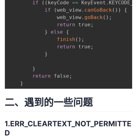
if
(
(
keyCode 
==
 KeyEvent
.
KEYCODE_B
if
(
web_view
.
canGoBack
(
)
)
{
                web_view
.
goBack
(
)
;
return
 true
;
}
else
{
finish
(
)
;
return
 true
;
}
}
return
 false
;
}
二、遇到的一些问题
1.ERR_CLEARTEXT_NOT_PERMITTE
D