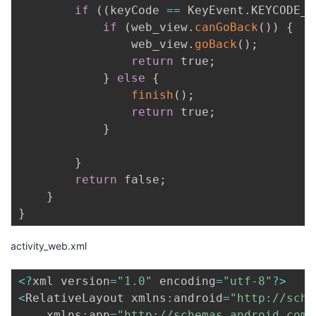
if
(
(
keyCode 
==
 KeyEvent
.
KEYCODE_B
if
(
web_view
.
canGoBack
(
)
)
{
                web_view
.
goBack
(
)
;
return
 true
;
}
else
{
finish
(
)
;
return
 true
;
}
}
return
 false
;
}
}
activity_web.xml
<
?
xml version
=
"1.0"
 encoding
=
"utf-8"
?
>
<
RelativeLayout xmlns
:
android
=
"http://sche
    xmlns
:
app
=
"http://schemas.android.com/