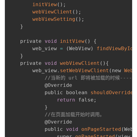
initView
(
)
;
webViewClient
(
)
;
webViewSetting
(
)
;
}
    private 
void
initView
(
)
{
        web_view 
=
(
WebView
)
findViewById
(
}
    private 
void
webViewClient
(
)
{
        web_view
.
setWebViewClient
(
new 
WebV
//当新的 url 即将被加载的时候---
            @Override

            public boolean 
shouldOverrideU
return
 false
;
}
//在页面加载开始时调用。
            @Override

            public 
void
onPageStarted
(
WebV
                super
.
onPageStarted
(
view
,
 