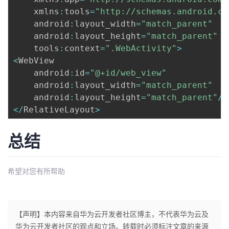
    xmlns
:
tools
=
"http://schemas.android.co
    android
:
layout_width
=
"match_parent"
    android
:
layout_height
=
"match_parent"
    tools
:
context
=
".WebActivity"
>
<
WebView

    android
:
id
=
"@+id/web_view"
    android
:
layout_width
=
"match_parent"
    android
:
layout_height
=
"match_parent"
/
>
<
/
RelativeLayout
>
总结
希望对您有所帮助
【声明】本内容来自华为云开发者社区博主，不代表华为云及
华为云开发者社区的观点和立场。转载时必须标注文章的来源