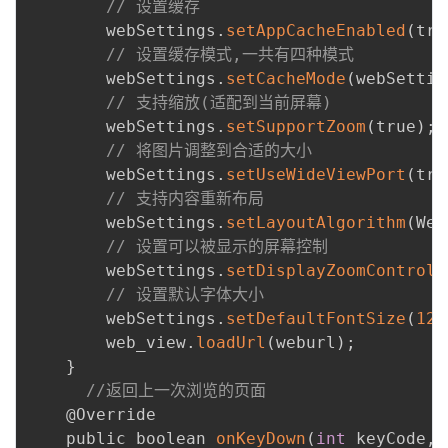
// 设置缓存
        webSettings
.
setAppCacheEnabled
(
tru
// 设置缓存模式,一共有四种模式
        webSettings
.
setCacheMode
(
webSettin
// 支持缩放(适配到当前屏幕)
        webSettings
.
setSupportZoom
(
true
)
;
// 将图片调整到合适的大小
        webSettings
.
setUseWideViewPort
(
tru
// 支持内容重新布局
        webSettings
.
setLayoutAlgorithm
(
Web
// 设置可以被显示的屏幕控制
        webSettings
.
setDisplayZoomControls
// 设置默认字体大小
        webSettings
.
setDefaultFontSize
(
12
)
        web_view
.
loadUrl
(
weburl
)
;
}
//返回上一次浏览的页面
    @Override

    public boolean 
onKeyDown
(
int
 keyCode
,
 