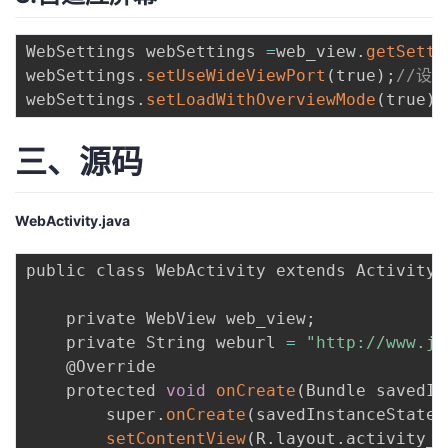
WebSettings webSettings 
=
web_view
.
getSetti
webSettings
.
setUseWideViewPort
(
true
)
;
//设
webSettings
.
setLoadWithOverviewMode
(
true
)
;
三、源码
WebActivity.java
public class WebActivity extends Activity 
    private WebView web_view
;
    private String weburl 
=
"http://www.ji
    @Override

    protected 
void
onCreate
(
Bundle savedIn
        super
.
onCreate
(
savedInstanceState
)
setContentView
(
R
.
layout
.
activity_w