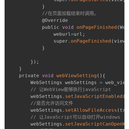
}
//在页面加载结束时调用。
            @Override

            public 
void
onPageFinished
(
Web
                weburl
=
url
;
                super
.
onPageFinished
(
view
,
}
}
)
;
}
    private 
void
webViewSetting
(
)
{
        WebSettings webSettings 
=
 web_view
// 让WebView能够执行javaScript
        webSettings
.
setJavaScriptEnabled
(
t
//是否允许访问文件
        webSettings
.
setAllowFileAccess
(
tru
// 让JavaScript可以自动打开windows
        webSettings
.
setJavaScriptCanOpenWi