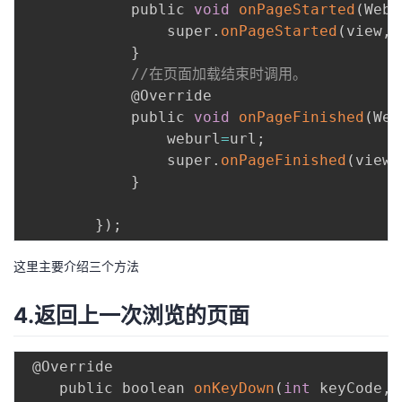
            public 
void
onPageStarted
(
WebV
                super
.
onPageStarted
(
view
,
 
}
//在页面加载结束时调用。
            @Override

            public 
void
onPageFinished
(
Web
                weburl
=
url
;
                super
.
onPageFinished
(
view
,
}
}
)
;
这里主要介绍三个方法
4.返回上一次浏览的页面
 @Override

    public boolean 
onKeyDown
(
int
 keyCode
,
 