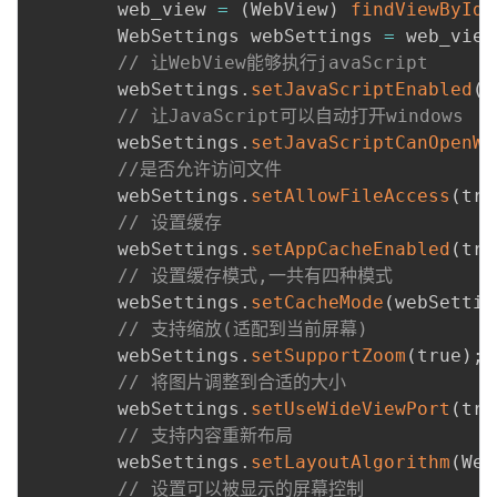
        web_view 
=
(
WebView
)
findViewById
(
我
注
的
开
        WebSettings webSettings 
=
 web_view
// 让WebView能够执行javaScript
的
Programs
发
        webSettings
.
setJavaScriptEnabled
(
t
// 让JavaScript可以自动打开windows
支
者
        webSettings
.
setJavaScriptCanOpenWi
//是否允许访问文件
持
学
        webSettings
.
setAllowFileAccess
(
tru
// 设置缓存
我
堂
        webSettings
.
setAppCacheEnabled
(
tru
// 设置缓存模式,一共有四种模式
的
我
我
        webSettings
.
setCacheMode
(
webSettin
// 支持缩放(适配到当前屏幕)
技
的
的
我
        webSettings
.
setSupportZoom
(
true
)
;
// 将图片调整到合适的大小
术
云
课
的
我
        webSettings
.
setUseWideViewPort
(
tru
// 支持内容重新布局
支
声
程
认
的
我
        webSettings
.
setLayoutAlgorithm
(
Web
// 设置可以被显示的屏幕控制