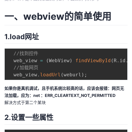
者
一、webview的简单使用
我
1.load网址
的
我
博
的
我
//找到控件
  web_view 
=
(
WebView
)
findViewById
(
R
.
id
.
w
客
论
的
我
//加载网页
  web_view
.
loadUrl
(
weburl
)
;
坛
圈
的
我
如果你是真机调试，且手机系统比较高的话，应该会报错：网页无
子
直
的
我
法加载，应为：net ：ERR_CLEARTEXT_NOT_PERMITTED
解决方式于第二个某块
我
播
活
的
2.设置一些属性
我
动
关
的