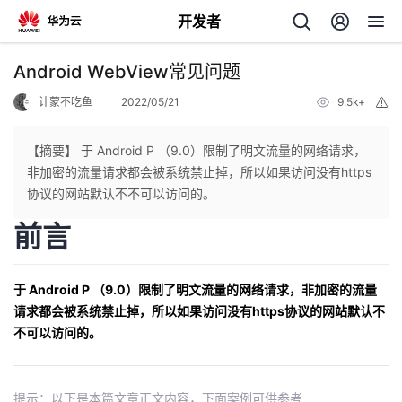
开发者
返
Android WebView常见问题
回
计蒙不吃鱼
2022/05/21
9.5k+
举
报
【摘要】 于 Android P （9.0）限制了明文流量的网络请求，
非加密的流量请求都会被系统禁止掉，所以如果访问没有https
协议的网站默认不不可以访问的。
个
前言
我
人
于 Android P （9.0）限制了明文流量的网络请求，非加密的流量
的
主
请求都会被系统禁止掉，所以如果访问没有https协议的网站默认不
不可以访问的。
开
页
发
提示：以下是本篇文章正文内容，下面案例可供参考