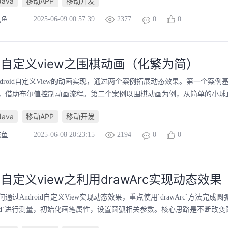
Java
移动APP
移动开发
2025-06-09 00:57:39
2377
0
0
吃鱼
oid自定义view之围棋动画（化繁为简）
droid自定义View的动画实现，通过两个案例拓展动态效果。第一个案例基于`
，借助布尔值控制动画流程。第二个案例以围棋动画为例，从简单的小球直线
Java
移动APP
移动开发
2025-06-08 20:23:15
2194
0
0
吃鱼
id自定义view之利用drawArc实现动态效果
通过Android自定义View实现动态效果，重点使用`drawArc`方法完
Changed`进行测量，初始化画笔属性，设置圆弧相关参数。核心思路是不断改变圆