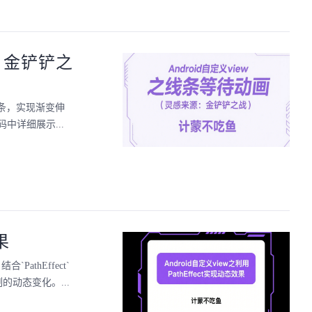
源：金铲铲之
线条，实现渐变伸
详细展示...
果
PathEffect`
路径绘制的动态变化。...