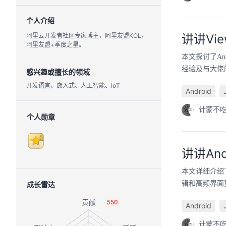
个人介绍
阿里云开发者社区专家博主，阿里友盟KOL，
讲讲View
阿里友盟+季度之星。
本文探讨了Andr
经验及与大佬
感兴趣或擅长的领域
开发语言、嵌入式、人工智能、IoT
Android
计蒙不
个人勋章
讲讲And
本文详细介绍了
辑和高频界面更
成长雷达
550
Android
计蒙不