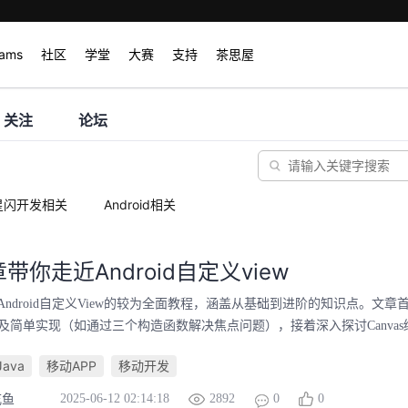
rams
社区
学堂
大赛
支持
茶思屋
关注
论坛
星闪开发相关
Android相关
带你走近Android自定义view
ndroid自定义View的较为全面教程，涵盖从基础到进阶的知识点。文
性及简单实现（如通过三个构造函数解决焦点问题），接着深入探讨Canvas绘
Java
移动APP
移动开发
2025-06-12 02:14:18
2892
0
0
吃鱼