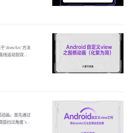
drawArc`方法
运动到双...
成圆弧动画。首先通过
弧扫过角度`s...