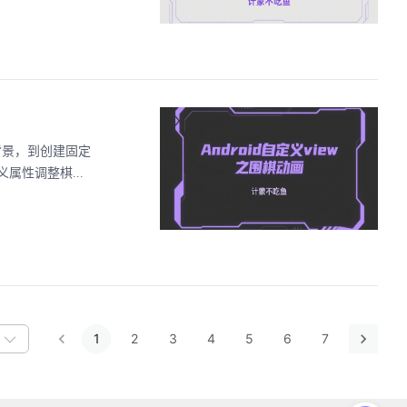
盘背景，到创建固定
性调整棋...
1
2
3
4
5
6
7