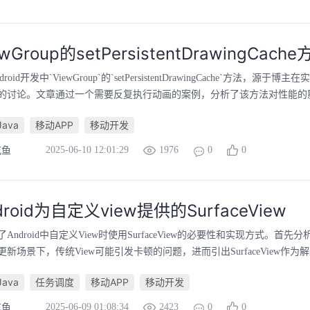
Group的setPersistentDrawingCach
oid开发中`ViewGroup`的`setPersistentDrawingCache`方法，源于
的讨论。文章通过一个需要反复执行动画的案例，分析了该方法对性能的影响
Java
移动APP
移动开发
2025-06-10 12:01:29
1976
0
0
吃鱼
roid为自定义view提供的SurfaceView
Android中自定义View时使用SurfaceView的必要性和实现方式。首
新场景下，传统View可能引发卡顿的问题，进而引出SurfaceView作为
Java
任务调度
移动APP
移动开发
2025-06-09 01:08:34
2423
0
0
吃鱼