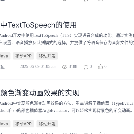
id中TextToSpeech的使用
droid开发中使用TextToSpeech（TTS）实现语音合成的功能。通过实
言设置、语音播放及队列模式的选择，并提供了将语音保存为音频文件的方法
Java
移动APP
移动开发
2025-06-09 01:05:33
3188
0
0
吃鱼
oid颜色渐变动画效果的实现
ndroid中实现颜色渐变动画效果的方法，重点讲解了插值器（TypeEvalua
roid自带的颜色插值器ArgbEvaluator，可以轻松实现背景色的渐变动画。
Java
移动APP
移动开发