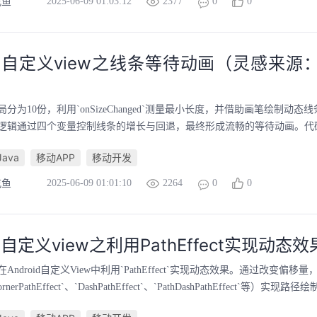
2025-06-09 01:03:12
2377
0
0
吃鱼
oid自定义view之线条等待动画（灵感来
分为10份，利用`onSizeChanged`测量最小长度，并借助画笔绘制动态
逻辑通过四个变量控制线条的增长与回退，最终形成流畅的等待动画。代码中
Java
移动APP
移动开发
2025-06-09 01:01:10
2264
0
0
吃鱼
id自定义view之利用PathEffect实现动态效
ndroid自定义View中利用`PathEffect`实现动态效果。通过改变偏移量，结合`
erPathEffect`、`DashPathEffect`、`PathDashPathEffect`等）实现