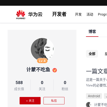
开发者
开发
活动
Prog
博客
全部
Lv.4
计蒙不吃鱼
一篇文章
这是一篇关于A
588
0
0
View的必要
成长值
关注
粉丝
Android
+ 关注
私信
计蒙不