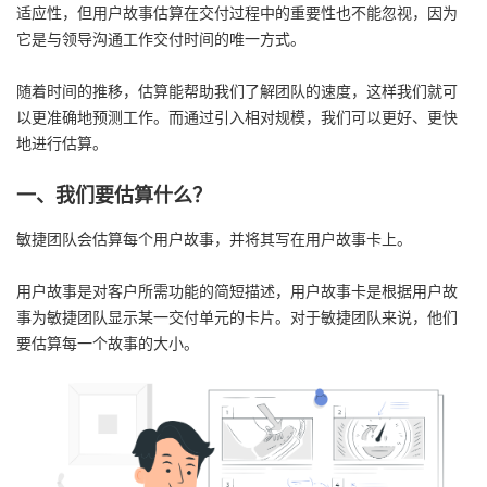
适应性，但用户故事估算在交付过程中的重要性也不能忽视，因为
者
它是与领导沟通工作交付时间的唯一方式。
随着时间的推移，估算能帮助我们了解团队的速度，这样我们就可
我
以更准确地预测工作。而通过引入相对规模，我们可以更好、更快
地进行估算。
的
我
一、我们要估算什么？
博
的
我
敏捷团队会估算每个用户故事，并将其写在用户故事卡上。
客
论
的
我
用户故事是对客户所需功能的简短描述，用户故事卡是根据用户故
坛
圈
的
我
事为敏捷团队显示某一交付单元的卡片。对于敏捷团队来说，他们
要估算每一个故事的大小。
子
直
的
我
我
播
活
的
我
动
关
的