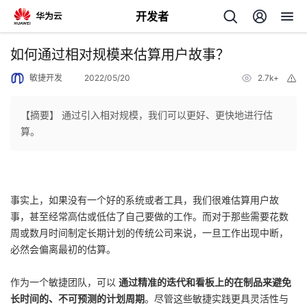
开发者
返
如何通过相对规模来估算用户故事？
回
敏捷开发
2022/05/20
2.7k+
举
报
【摘要】 通过引入相对规模，我们可以更好、更快地进行估
算。
个
我
人
事实上，如果没有一个好的系统或者工具，我们很难估算用户故
事，甚至经常高估或低估了自己要做的工作。而对于那些需要花数
的
主
周或数月时间制定长期计划的传统公司来说，一旦工作出现中断，
必然会偏离最初的估算。
开
页
作为一个敏捷团队，可以
通过精准的迭代和看板上的在制品来避免
发
长时间的、不可预测的计划周期
。尽管这些敏捷实践更具灵活性与