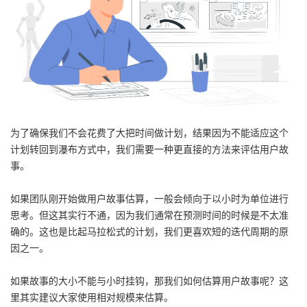
我
注
的
开
的
Programs
发
支
者
持
学
为了确保我们不会花费了大把时间做计划，结果因为不能适应这个
我
计划转回到瀑布方式中，我们需要一种更直接的方法来评估用户故
堂
事。
的
我
我
如果团队刚开始做用户故事估算，一般会倾向于以小时为单位进行
技
的
思考。但这其实行不通，因为我们通常在预测时间的时候是不太准
的
我
确的。这也是比起马拉松式的计划，我们更喜欢短的迭代周期的原
术
云
因之一。
课
的
我
支
声
如果故事的大小不能与小时挂钩，那我们如何估算用户故事呢？这
程
认
的
我
里其实建议大家使用相对规模来估算。