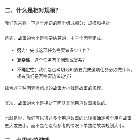
持
建
证
实
的
二、什么是相对规模？
议
验
收
我们先来看一下这个术语的两个组成部分：规模和相对。
藏
首先，故事的大小是需要估算的，由三个因素组成：
努力
：完成这项任务需要做多少工作？
复杂性
：这个任务有多困难或复杂？
不确定性
：我们是否确切地知道要完成这项任务必须做什么，
或者我们是否需要边做边学？
综合这三种因素考虑出的故事大小就是故事的规模。
其次，故事的大小是相对于团队其他用户故事来说的。
也就是说，我们可以通过多个用户故事的比较来确定哪个用户故事
更大或更小，而不是在没有参考的情况下单独给故事规划大小。