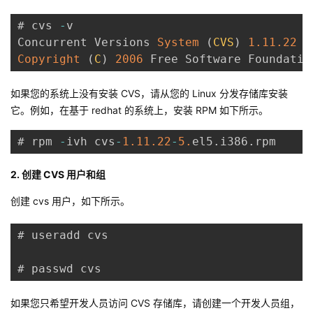
者
# cvs 
-
v

Concurrent Versions 
System
(
CVS
)
1.11
.22
(
Copyright
我
(
C
)
2006
 Free Software Foundatio
的
我
如果您的系统上没有安装 CVS，请从您的 Linux 分发存储库安装
它。例如，在基于 redhat 的系统上，安装 RPM 如下所示。
博
的
我
# rpm 
-
ivh cvs
-
1.11
.22
-
5.
el5
.
i386
.
rpm
客
论
的
我
2. 创建 CVS 用户和组
坛
圈
的
我
创建 cvs 用户，如下所示。
子
直
的
我
# useradd cvs

我
播
活
的
# passwd cvs
我
动
关
的
如果您只希望开发人员访问 CVS 存储库，请创建一个开发人员组，