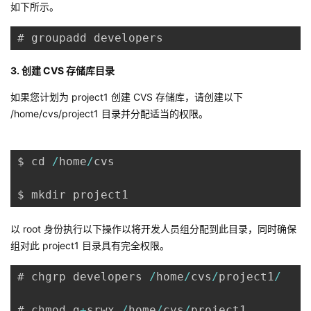
如下所示。
我
注
的
开
# groupadd developers
的
Programs
发
3. 创建 CVS 存储库目录
支
者
如果您计划为 project1 创建 CVS 存储库，请创建以下
/home/cvs/project1 目录并分配适当的权限。
持
学
我
堂
$ cd 
/
home
/
cvs

的
我
我
$ mkdir project1
技
的
的
我
以 root 身份执行以下操作以将开发人员组分配到此目录，同时确保
组对此 project1 目录具有完全权限。
术
云
课
的
我
# chgrp developers 
/
home
/
cvs
/
project1
/
支
声
程
认
的
我
# chmod g
+
srwx 
/
home
/
cvs
/
project1