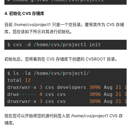
持
建
证
实
的
4. 初始化 CVS 存储库
议
验
收
目前 /home/cvs/project1 只是一个空目录。要将其作为 CVS 存储
库，您应该如下所示对其进行初始化。
藏
$ cvs 
-
d 
/
home
/
cvs
/
project1 init
初始化后，您将看到在 CVS 存储库下创建的 CVSROOT 目录。
$ ls 
-
la 
/
home
/
cvs
/
project1
/
total 
12
drwxrwxr
-
x 
3
 cvs developers 
3096
 Aug 
21
15
drwx
--
--
--
4
 cvs cvs        
3096
 Aug 
21
15
drwxrwxr
-
x 
3
 cvs cvs        
3096
 Aug 
21
15
现在您可以开始将您的源代码签入到 /home/cvs/project1 CVS 存
储库。