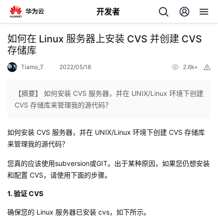
开发者
返
如何在 Linux 服务器上安装 CVS 并创建 CVS
回
存储库
Tiamo_T
2022/05/18
2.6k+
举
报
【摘要】 如何安装 CVS 服务器，并在 UNIX/Linux 环境下创建
CVS 存储库来管理我的源代码？
个
如何安装 CVS 服务器，并在 UNIX/Linux 环境下创建 CVS 存储库
我
人
来管理我的源代码？
的
您真的应该使用
主
subversion
或
GIT
。出于某种原因，如果您仍想安装
和配置 CVS，请使用下面的步骤。
开
页
1. 验证 CVS
发
确保您的 Linux 服务器已安装 cvs，如下所示。