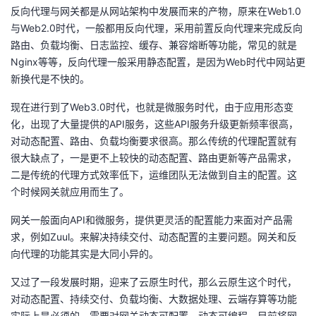
反向代理与网关都是从网站架构中发展而来的产物，原来在Web1.0
者
与Web2.0时代，一般都用反向代理，采用前置反向代理来完成反向
路由、负载均衡、日志监控、缓存、兼容熔断等功能，常见的就是
我
Nginx等等，反向代理一般采用静态配置，是因为Web时代中网站更
新换代是不快的。
的
我
现在进行到了Web3.0时代，也就是微服务时代，由于应用形态变
化，出现了大量提供的API服务，这些API服务升级更新频率很高，
博
的
我
对动态配置、路由、负载均衡要求很高。那么传统的代理配置就有
很大缺点了，一是更不上较快的动态配置、路由更新等产品需求，
客
论
的
我
二是传统的代理方式效率低下，运维团队无法做到自主的配置。这
个时候网关就应用而生了。
坛
圈
的
我
网关一般面向API和微服务，提供更灵活的配置能力来面对产品需
子
直
的
我
求，例如Zuul。来解决持续交付、动态配置的主要问题。网关和反
向代理的功能其实是大同小异的。
我
播
活
的
又过了一段发展时期，迎来了云原生时代，那么云原生这个时代，
我
动
关
的
对动态配置、持续交付、负载均衡、大数据处理、云端存算等功能
实际上是必须的。需要对网关动态可配置、动态可编程。目前将网