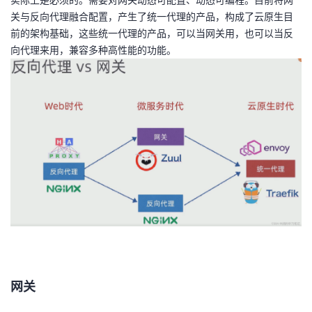
我
注
的
开
关与反向代理融合配置，产生了统一代理的产品，构成了云原生目
前的架构基础，这些统一代理的产品，可以当网关用，也可以当反
的
Programs
发
向代理来用，兼容多种高性能的功能。
支
者
持
学
我
堂
的
我
我
技
的
的
我
术
云
课
的
我
支
声
网关
程
认
的
我