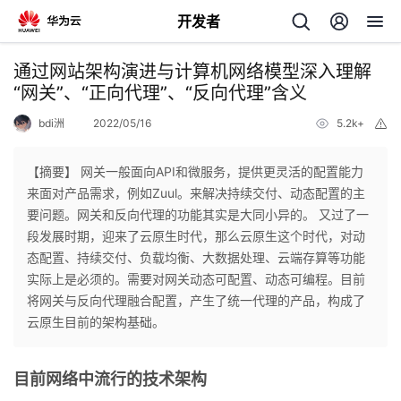
开发者
返
通过网站架构演进与计算机网络模型深入理解
回
“网关”、“正向代理”、“反向代理”含义
bdi洲
2022/05/16
5.2k+
举
报
【摘要】 网关一般面向API和微服务，提供更灵活的配置能力
来面对产品需求，例如Zuul。来解决持续交付、动态配置的主
个
要问题。网关和反向代理的功能其实是大同小异的。 又过了一
段发展时期，迎来了云原生时代，那么云原生这个时代，对动
我
人
态配置、持续交付、负载均衡、大数据处理、云端存算等功能
实际上是必须的。需要对网关动态可配置、动态可编程。目前
的
主
将网关与反向代理融合配置，产生了统一代理的产品，构成了
云原生目前的架构基础。
开
页
目前网络中流行的技术架构
发