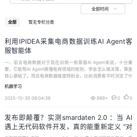
我
注
的
开
全部时间
的
Programs
发
全部
暂无专栏分类
支
者
利用IPIDEA采集电商数据训练AI Agent客
服智能体
持
学
一、前言电商数据对于现在训练一些客服AI Agent来说，十分重
我
堂
要，它能帮AI Agent搞懂电商领域的规则、学会怎么做决策，算是
核心基础了。而且电商数据维度特别全，比如消费者平时浏览了什
的
我
我
么、喜欢买哪种类型的东西、给商品留了哪些评价，还有商品本身
机器学习
的信息、市场的最新变化，全都包含在内。尤其是做跨境电商，价
技
的
格往往是关键 —— 价格数据几乎能决定很多决策。所以不少人会用I
的
我
2025-10-30 08:04:39
999+
0
0
PIDEA获取电商平台的...
术
云
课
的
我
发布即颠覆？实测smardaten 2.0 ：当 AI
支
声
遇上无代码软件开发，真的能重新定义 “对
程
认
的
我
话即开发”