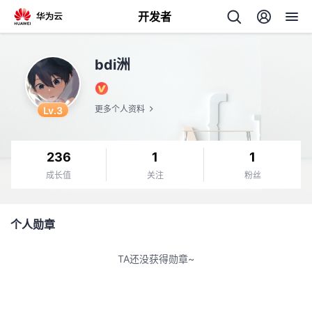
开发者
返
bdi洲
回
Lv.3
更多个人资料
236
1
1
个
成长值
关注
粉丝
我
人
个人勋章
的
主
TA还没获得勋章~
开
页
发