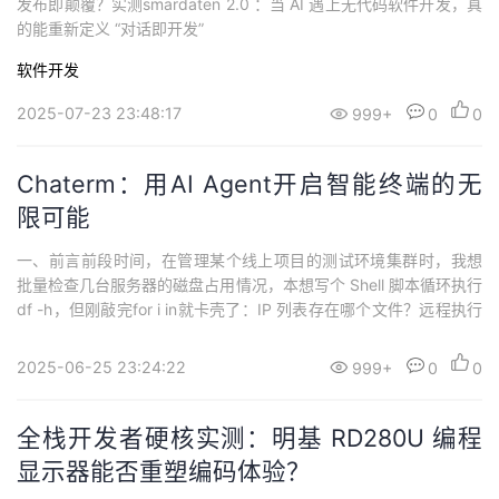
发布即颠覆？实测smardaten 2.0 ：当 AI 遇上无代码软件开发，真
持
建
证
实
的
的能重新定义 “对话即开发”
议
验
收
软件开发
2025-07-23 23:48:17
999+
0
0
藏
Chaterm：用AI Agent开启智能终端的无
限可能
一、前言前段时间，在管理某个线上项目的测试环境集群时，我想
批量检查几台服务器的磁盘占用情况，本想写个 Shell 脚本循环执行
df -h，但刚敲完for i in就卡壳了：IP 列表存在哪个文件？远程执行
该用ssh还是ansible？参数格式记错又得反复调试，最后花了 快1个
小时才写完脚本，执行时还因各类小问题报错三次。 “写命令 5 分
2025-06-25 23:24:22
999+
0
0
钟，Debug 两小时” 的场景，对于管理服务器云资...
全栈开发者硬核实测：明基 RD280U 编程
显示器能否重塑编码体验？