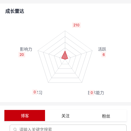
者
成长雷达
我
210
的
我
博
的
我
20
6
客
论
的
我
坛
圈
的
我
0
0
子
直
的
我
我
播
活
的
博客
关注
粉丝
我
动
关
的