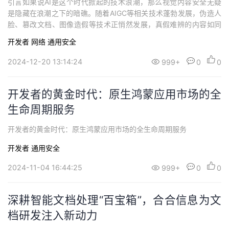
引言如果说AI是这个时代掀起的技术浪潮，那么视觉内容安全无疑
是隐藏在浪潮之下的暗礁。随着AIGC等相关技术蓬勃发展，伪造人
脸、篡改文档、图像造假等技术正悄然发展，真假难辨的内容如同
一张无形之网，正在挑战社会与人们的信任体系。从金融交易到身
开发者
网络
通用安全
份认证，从法律凭证到公共安全，我们应该怎么守护这份“真实性”？
在刚刚结束的CSIG青年科学家会议AI可信论坛上，这一问题成为聚
2024-12-20 13:14:24
999+
0
0
焦点。技术的高速发展不容忽视...
开发者的黄金时代：原生鸿蒙应用市场的全
生命周期服务
开发者的黄金时代：原生鸿蒙应用市场的全生命周期服务
开发者
通用安全
2024-11-04 16:44:25
999+
0
0
深耕智能文档处理“百宝箱”，合合信息为文
档研发注入新动力