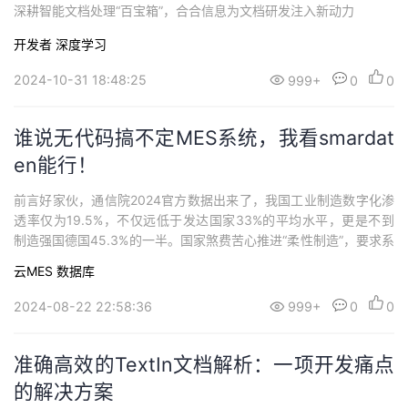
深耕智能文档处理“百宝箱”，合合信息为文档研发注入新动力
开发者
深度学习
2024-10-31 18:48:25
999+
0
0
谁说无代码搞不定MES系统，我看smardat
en能行！
前言好家伙，通信院2024官方数据出来了，我国工业制造数字化渗
透率仅为19.5%，不仅远低于发达国家33%的平均水平，更是不到
制造强国德国45.3%的一半。国家煞费苦心推进“柔性制造”，要求系
统的灵活定制开发与敏捷高效交付，让本是资源紧张的开发商的难
云MES
数据库
上加难，抓耳挠腮之际，就在上上个月，洲洲的一位企业的朋友跟
我说他们公司开始了无代码开发平台的MES初尝试。没想到的是，
2024-08-22 22:58:36
999+
0
0
他们一次选中的偏向企业级...
准确高效的TextIn文档解析：一项开发痛点
的解决方案