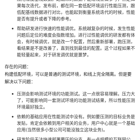
持
建
证
实
的
果每次迭代，发布前，都在同一套低配环境运行性能压测，跟
低配基线数据进行对比，也能起到衡量系统迭代的时候，性能
议
验
收
是否有提升或者下降的参考。
帮助研发进行快速的性能调优。系统越复杂的时候，发生性能
藏
问题后定位的难度会指数增加。进行过性能调优的研发都有体
会，有时候调优，就是改一个配置，然后重新部署，跑压测，
看结果是不是改善了，直到找到最佳的配置。这个过程如果不
能轻量起来，对于研发调优就是噩梦。
存在的问题：
构建低配环境，可以是普通的测试环境，和线上完全隔离。但是要
解决以下问题：
压测会影响测试环境的功能测试。这一点很容易理解。压力大
了，可能影响同一套测试环境的功能测试结果，所以性能压测
环境最好独立。
依赖的基础应用在性能测试中没有。例如要压测的目标业务是
发贴，肯定会依赖到用户相关的业务，用户中心就是一个基础
应用(当然很多小型公司可能没独立这块业务)。
研发阶段无法快速部署要压的分支。有一点规模的互联网公