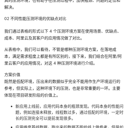
真的压测环境，也有助于在压测过程中，加快瓶颈、问题的定位和
我
注
的
开
解决。
02 不同性能压测环境的优缺点对比
的
Programs
发
我们通过表格的形式以下 4 个压测环境方案在使用场景、优缺点、
支
者
成本、阿里云及其客户的应用情况做了对比。
持
学
从表格中，我们可以看待，不管是哪种压测环境方案，在落地成
本，满足需求程度上都是有所区别的，接下来，我们结合在阿里/阿
我
堂
里云客户的应用情况，对这 4 种压测环境进行介绍。
方案价值
的
我
我
既然是低配环境，压出来的数据似乎完全不能用作生产环境运行的
参考，但实际上，这种环境下的压测，也是非常重要的一环。主要
技
的
的
我
体现在项目研发阶段的价值上。
术
云
课
的
我
新应用上线前，应用代码本身的瓶颈发现。代码本身的性能问
题，例如连接未释放，线程数过多，通过低配的环境，一定时
支
声
程
认
的
我
长的压测完全可以提前发现很多。
应用维度基线数据。跑出来的数据不能给线上做参考，但是如