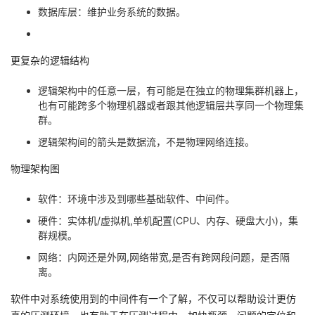
数据库层：维护业务系统的数据。
者
我
更复杂的逻辑结构
逻辑架构中的任意一层，有可能是在独立的物理集群机器上，
的
我
也有可能跨多个物理机器或者跟其他逻辑层共享同一个物理集
群。
博
的
我
逻辑架构间的箭头是数据流，不是物理网络连接。
客
论
的
我
物理架构图
坛
圈
的
我
软件：环境中涉及到哪些基础软件、中间件。
硬件：实体机/虚拟机,单机配置(CPU、内存、硬盘大小)，集
子
直
的
我
群规模。
网络：内网还是外网,网络带宽,是否有跨网段问题，是否隔
我
播
活
的
离。
我
动
关
的
软件中对系统使用到的中间件有一个了解，不仅可以帮助设计更仿