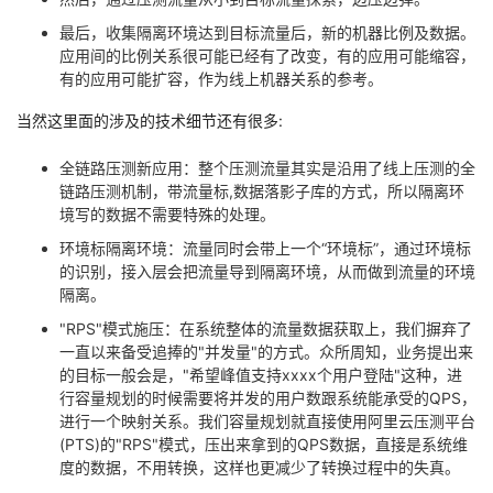
最后，收集隔离环境达到目标流量后，新的机器比例及数据。
应用间的比例关系很可能已经有了改变，有的应用可能缩容，
有的应用可能扩容，作为线上机器关系的参考。
当然这里面的涉及的技术细节还有很多:
全链路压测新应用：整个压测流量其实是沿用了线上压测的全
链路压测机制，带流量标,数据落影子库的方式，所以隔离环
境写的数据不需要特殊的处理。
环境标隔离环境：流量同时会带上一个“环境标”，通过环境标
的识别，接入层会把流量导到隔离环境，从而做到流量的环境
隔离。
"RPS"模式施压：在系统整体的流量数据获取上，我们摒弃了
一直以来备受追捧的"并发量"的方式。众所周知，业务提出来
的目标一般会是，"希望峰值支持xxxx个用户登陆"这种，进
行容量规划的时候需要将并发的用户数跟系统能承受的QPS，
进行一个映射关系。我们容量规划就直接使用阿里云压测平台
(PTS)的"RPS"模式，压出来拿到的QPS数据，直接是系统维
度的数据，不用转换，这样也更减少了转换过程中的失真。