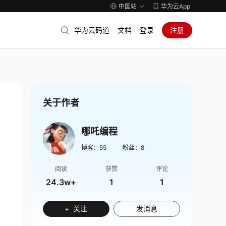
中国站
华为云App
华为云码道
文档
登录
注册
关于作者
哪吒编程
博客：
55
粉丝：
8
阅读
获赞
评论
24.3w+
1
1
+ 关注
发消息