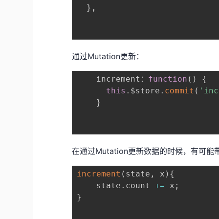
}
,
通过Mutation更新：
	increment：
function
(
)
{
this
.
$store
.
commit
(
'inc
}
在通过Mutation更新数据的时候，有可能带
increment
(
state
,
 x
)
{
	state
.
count 
+=
 x
;
}