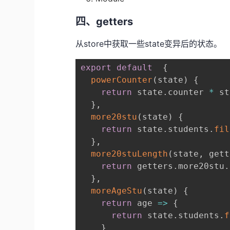
四、getters
从store中获取一些state变异后的状态。
export
default
{
powerCounter
(
state
)
{
return
 state
.
counter 
*
 st
}
,
more20stu
(
state
)
{
return
 state
.
students
.
fil
}
,
more20stuLength
(
state
,
 gett
return
 getters
.
more20stu
.
}
,
moreAgeStu
(
state
)
{
return
age
=>
{
return
 state
.
students
.
f
}