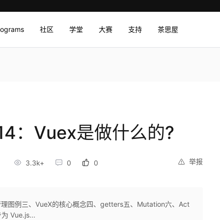
rograms
社区
学堂
大赛
支持
茶思屋
14：Vuex是做什么的?
举报
4
3.3k+
0
0
例三、VueX的核心概念四、getters五、Mutation六、Act
Vue.js...