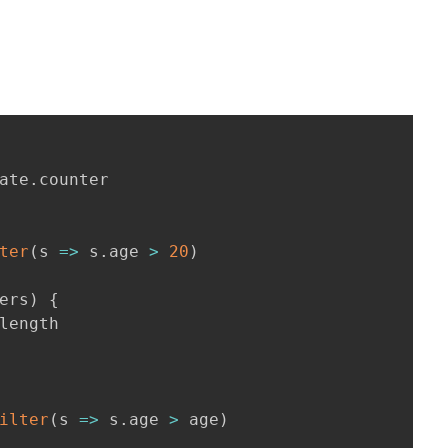
ate
.
counter

ter
(
s
=>
 s
.
age 
>
20
)
ers
)
{
length

ilter
(
s
=>
 s
.
age 
>
 age
)