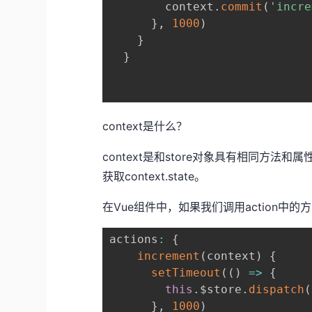
        context
.
commit
(
'incre
}
,
1000
)
}
}
context是什么？
context是和store对象具有相同方法和
获取context.state。
在Vue组件中，如果我们调用action中的方
actions
:
{
increment
(
context
)
{
setTimeout
(
(
)
=>
{
this
.
$store
.
dispatch
(
}
,
1000
)