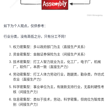
我
注
的
开
的
Programs
发
如下为个人观点，仅供参考：
支
者
行业分类，没有高低之分，只有分工不同！
持
学
权力密集型：多以政府部门为主（直接生产关系）
我
堂
资金密集型：金融证券保险为主（间接生产关系）
技术密集型：打工人智力就业为主，化工厂，电子厂，机械
的
我
我
厂，软件厂，本质一致（直接生产力）
劳动密集型：打工人体力劳动行业，跑腿类，勤杂类，作坊式
技
的
的
我
农业（直接生产力）
科学密集型：事业单位为主，有拨款支持行业，无盈利硬性考
术
云
课
的
我
核（间接生产力）
支
声
信息密集型：类似于技术，劳动，科学密集，但岗位为智库类
程
认
的
我
别（间接生产力）