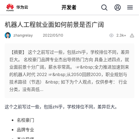
开发者
返
机器人工程就业面如何前景是否广阔
回
zhangrelay
2022/05/10
2.3k+
举
报
【摘要】 这个之前写过一些，包括zhi乎，学校排位不同，差异
巨大。 名校豪门品牌专业杰出导师热门方向 具备上述四点，就
业面前景十分广阔，薪水非常高。 ☞&nbsp;全力推进加速到来
个
的机器人时代 2022 ☞&nbsp;从2050回顾2020，职业规划与
技术路径（节选） &nbsp; 如下为个人观点，仅供参考： 行业
我
人
分类，没有高低...
的
主
这个之前写过一些，包括zhi乎，学校排位不同，差异巨大。
开
页
名校豪门
品牌专业
发