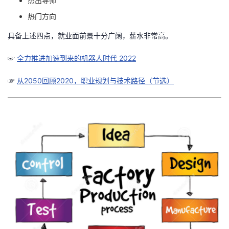
杰出导师
热门方向
者
具备上述四点，就业面前景十分广阔，薪水非常高。
我
☞
全力推进加速到来的机器人时代 2022
的
我
☞
从2050回顾2020，职业规划与技术路径（节选）
博
的
我
客
论
的
我
坛
圈
的
我
子
直
的
我
我
播
活
的
我
动
关
的