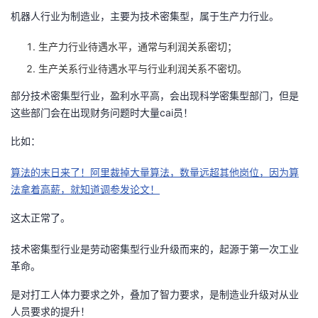
持
建
证
实
的
机器人行业为制造业，主要为技术密集型，属于生产力行业。
议
验
收
生产力行业待遇水平，通常与利润关系密切；
生产关系行业待遇水平与行业利润关系不密切。
藏
部分技术密集型行业，盈利水平高，会出现科学密集型部门，但是
这些部门会在出现财务问题时大量cai员！
比如：
算法的末日来了！阿里裁掉大量算法，数量远超其他岗位，因为算
法拿着高薪，就知道调参发论文！
这太正常了。
技术密集型行业是劳动密集型行业升级而来的，起源于第一次工业
革命。
是对打工人体力要求之外，叠加了智力要求，是制造业升级对从业
人员要求的提升！