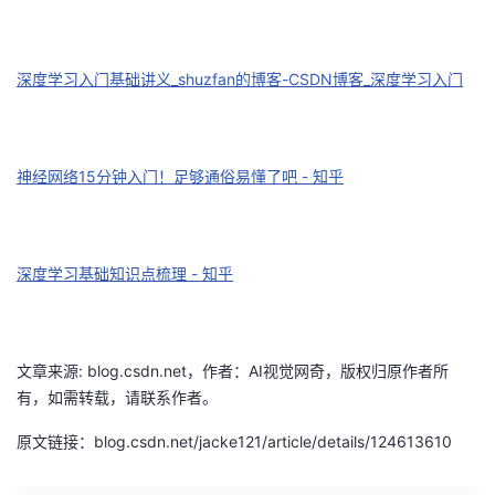
的
Programs
发
者
深度学习入门基础讲义_shuzfan的博客-CSDN博客_深度学习入门
支
者
我
持
学
的
我
神经网络15分钟入门！足够通俗易懂了吧 - 知乎
我
堂
博
的
我
的
我
客
论
的
我
我
深度学习基础知识点梳理 - 知乎
技
的
坛
圈
的
我
的
我
术
云
子
直
的
我
课
的
我
文章来源: blog.csdn.net，作者：AI视觉网奇，版权归原作者所
有，如需转载，请联系作者。
支
声
播
活
的
程
认
的
我
原文链接：blog.csdn.net/jacke121/article/details/124613610
持
建
动
关
证
实
的