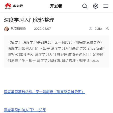
开发者
返
深度学习入门资料整理
回
风吹稻花香
2022/05/07
2.3k+
举
报
【摘要】 深度学习基础总结，无一句废话（附完整思维导图）
深度学习如何入门？ - 知乎 深度学习入门基础讲义_shuzfan的
博客-CSDN博客_深度学习入门 神经网络15分钟入门！足够通
个
俗易懂了吧 - 知乎 深度学习基础知识点梳理 - 知乎 &nbsp;
我
人
我
的
主
深度学习基础总结，无一句废话（附完整思维导图）
我
的
开
页
我
的
开
发
深度学习如何入门？ - 知乎