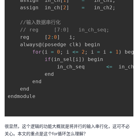
    assign  in_ch
[
1
]
=
   in_ch1
;
我
注
的
开
    assign  in_ch
[
2
]
=
   in_ch2
;
的
Programs
发
//输入数据串行化
// reg     [7:0]   in_ch_seq;
支
者
    reg     
[
2
:
0
]
   i
;
    always@
(
posedge clk
)
 begin

持
for
(
i 
=
0
;
 i 
<=
2
;
 i 
=
 i 
+
1
)
 begin
学
if
(
in_sel
[
i
]
)
 begin

                in_ch_seq       
<=
  in_ch
[
我
堂
            end

        end

的
我
我
    end

endmodule

技
的
的
我
术
云
课
的
我
支
声
很显然，这个逻辑的功能大概就是将并行的输入串行化，这可不必
程
认
的
我
关心。本文的重点是这个for循环怎么理解？