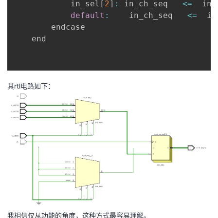
            in_sel
[
2
]
:
 in_ch_seq   
<=
  in_
default
:
    in_ch_seq   
<=
  in
        endcase

    end

其rtl电路如下：
我相信仅从功能的角度，这种方式最容易理解。