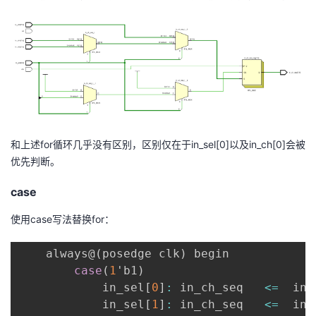
和上述for循环几乎没有区别，区别仅在于in_sel[0]以及in_ch[0]会被
优先判断。
case
使用case写法替换for：
    always@
(
posedge clk
)
 begin

case
(
1
'b1
)
            in_sel
[
0
]
:
 in_ch_seq   
<=
  in_
            in_sel
[
1
]
:
 in_ch_seq   
<=
  in_