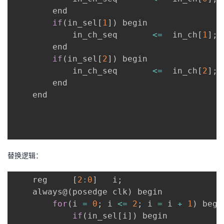
        end

if
(
in_sel
[
1
]
)
 begin

            in_ch_seq       
<=
  in_ch
[
1
]
;
        end

if
(
in_sel
[
2
]
)
 begin

            in_ch_seq       
<=
  in_ch
[
2
]
;
        end

    end

替换逻辑：
    reg     
[
2
:
0
]
   i
;
    always@
(
posedge clk
)
 begin

for
(
i 
=
0
;
 i 
<=
2
;
 i 
=
 i 
+
1
)
 begin
if
(
in_sel
[
i
]
)
 begin
