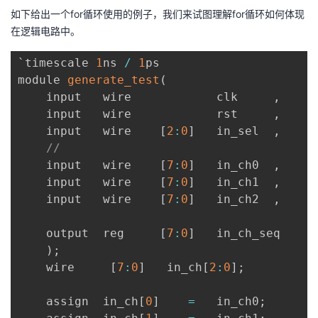
如下给出一个for循环使用的例子，我们来试图理解for循环如何体现
者
在逻辑电路中。
我
`timescale 
1
ns 
/
1
ps

module 
generate_test
(
的
我
    input   wire            clk     
,
    input   wire            rst     
,
博
的
我
    input   wire    
[
2
:
0
]
   in_sel  
,
//
客
论
的
我
    input   wire    
[
7
:
0
]
   in_ch0  
,
    input   wire    
[
7
:
0
]
   in_ch1  
,
坛
圈
的
我
    input   wire    
[
7
:
0
]
   in_ch2  
,
子
直
的
我
    output  reg     
[
7
:
0
]
   in_ch_seq 

)
;
我
播
活
的
    wire     
[
7
:
0
]
   in_ch
[
2
:
0
]
;
我
动
关
的
    assign  in_ch
[
0
]
=
   in_ch0
;