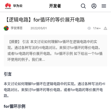
开发者
返
【逻辑电路】for循环的等价展开电路
回
李锐博恩
2022/05/01
1.1w+
举
报
【摘要】 引言 本文讨论如何理解for循环在逻辑电路中的实
现。通过各种写法的rtl电路对比，来探讨for循环的等价电路，
或者for电路的等价展开电路。 for循环示例 如下给出一个for循
个
环使用的例子，我们来...
我
人
引言
的
主
本文讨论如何理解for循环在逻辑电路中的实现。通过各种写法的rtl
电路对比，来探讨for循环的等价电路，或者for电路的等价展开电
开
页
路。
for循环示例
发