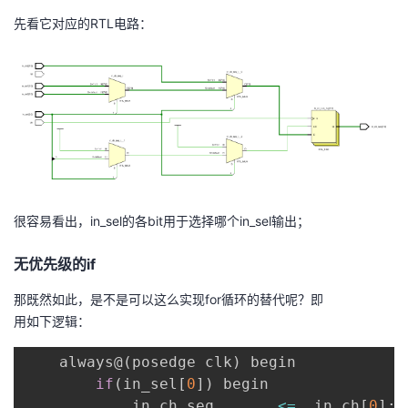
持
建
证
实
的
先看它对应的RTL电路：
议
验
收
藏
很容易看出，in_sel的各bit用于选择哪个in_sel输出；
无优先级的if
那既然如此，是不是可以这么实现for循环的替代呢？即
用如下逻辑：
    always@
(
posedge clk
)
 begin

if
(
in_sel
[
0
]
)
 begin

            in_ch_seq       
<=
  in_ch
[
0
]
;