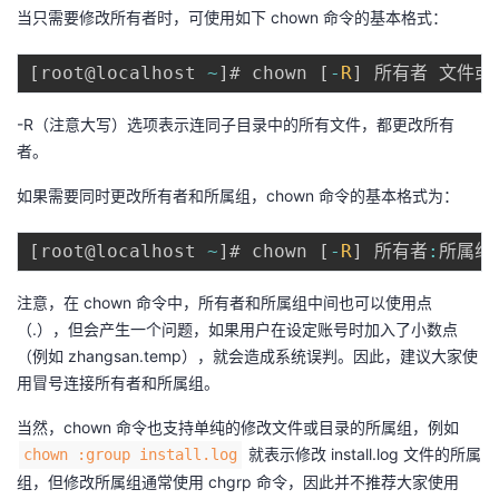
当只需要修改所有者时，可使用如下 chown 命令的基本格式：
者
[
root@localhost 
~
]
# chown 
[
-
R
]
我
-R（注意大写）选项表示连同子目录中的所有文件，都更改所有
的
我
者。
如果需要同时更改所有者和所属组，chown 命令的基本格式为：
博
的
我
[
root@localhost 
~
]
# chown 
[
-
R
]
 所有者
:
客
论
的
我
注意，在 chown 命令中，所有者和所属组中间也可以使用点
坛
圈
的
我
（.），但会产生一个问题，如果用户在设定账号时加入了小数点
（例如 zhangsan.temp），就会造成系统误判。因此，建议大家使
子
直
的
我
用冒号连接所有者和所属组。
我
播
活
的
当然，chown 命令也支持单纯的修改文件或目录的所属组，例如
就表示修改 install.log 文件的所属
chown :group install.log
我
动
关
的
组，但修改所属组通常使用 chgrp 命令，因此并不推荐大家使用