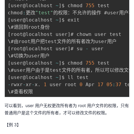
[
user@localhost 
~
]
$ chmod 
755
 test

chmod
:
更改
"test"
[
user@localhost 
~
]
$ exit

[
root@localhost user
]
# chown user test

[
root@localhost user
]
# su 
-
 user

[
user@localhost 
~
]
$ chmod 
755
 test

[
user@localhost 
~
]
-
rwxr
-
xr
-
x
.
1
 user root 
0
 Apr 
17
05
:
37
 test
可以看到，user 用户无权更改所有者为 root 用户文件的权限，只有
普通用户是这个文件的所有者，才可以修改文件的权限。
【例 3】