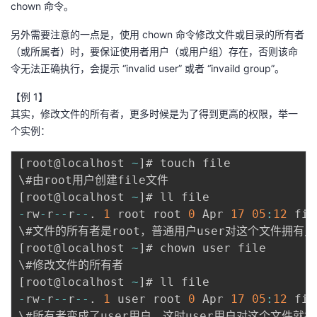
chown 命令。
我
注
的
开
另外需要注意的一点是，使用 chown 命令修改文件或目录的所有者
的
Programs
发
（或所属者）时，要保证使用者用户（或用户组）存在，否则该命
令无法正确执行，会提示 “invalid user” 或者 “invaild group”。
支
者
【例 1】
其实，修改文件的所有者，更多时候是为了得到更高的权限，举一
持
学
个实例：
我
堂
[
root@localhost 
~
]
# touch file

的
我
我
[
root@localhost 
~
]
-
rw
-
r
--
r
--
.
1
 root root 
0
 Apr 
17
05
:
12
 file
技
的
的
我
[
root@localhost 
~
]
# chown user file

术
云
课
的
我
[
root@localhost 
~
]
支
声
程
认
的
我
-
rw
-
r
--
r
--
.
1
 user root 
0
 Apr 
17
05
:
12
 file