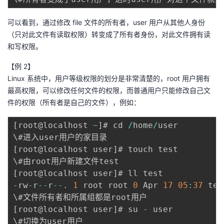
持
建
证
实
的
可以看到，通过修改 file 文件的所有者，user 用户从其他人身份
议
验
收
（只对此文件有读取权限）转变成了所有者身份，对此文件拥有读
和写权限。
藏
【例 2】
Linux 系统中，用户等级权限的划分是非常清楚的，root 用户拥有
最高权限，可以修改任何文件的权限，而普通用户只能修改自己文
件的权限（所有者是自己的文件），例如：
[
root@localhost 
~
]
# cd 
/
home
/
user

[
root@localhost user
]
# touch test

[
root@localhost user
]
-
rw
-
r
--
r
--
.
1
 root root 
0
 Apr 
17
05
:
37
 test
[
root@localhost user
]
# su 
-
 user
