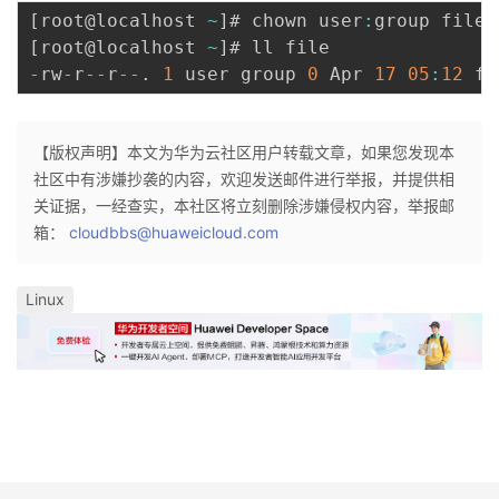
[
root@localhost 
~
]
# chown user
:
[
root@localhost 
~
]
-
rw
-
r
--
r
--
.
1
 user group 
0
 Apr 
17
05
:
12
【版权声明】本文为华为云社区用户转载文章，如果您发现本
社区中有涉嫌抄袭的内容，欢迎发送邮件进行举报，并提供相
关证据，一经查实，本社区将立刻删除涉嫌侵权内容，举报邮
箱：
cloudbbs@huaweicloud.com
Linux