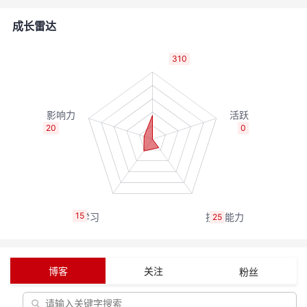
者
成长雷达
我
310
的
我
博
的
我
20
0
客
论
的
我
坛
圈
的
我
15
25
子
直
的
我
我
播
活
的
博客
关注
粉丝
我
动
关
的