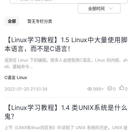
我
注
的
开
全部时间
的
Programs
发
全部
暂无专栏分类
支
者
【Linux学习教程】1.5 Linux中大量使用脚
本语言，而不是C语言！
持
学
说到在 Linux 下的编程，很多人会想到用C语言，Linux 的内核、sh
我
堂
ell、基础命令...
C语言
Linux
的
我
我
2022-01-20 21:51:34
999+
0
0
技
的
的
我
【Linux学习教程】1.4 类UNIX系统是什么
术
云
课
的
我
鬼？
支
声
程
认
的
我
上节《UNIX和linux的区别》中讲到了 UNIX 系统的历史，UNIX 是