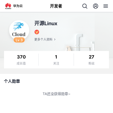
开发者
返
开源Linux
回
Lv.3
更多个人资料
370
1
27
个
成长值
关注
粉丝
我
人
个人勋章
的
主
TA还没获得勋章~
开
页
发