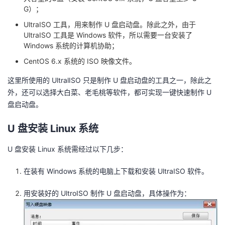
G）；
我
注
的
开
UltraISO 工具，用来制作 U 盘启动盘。除此之外，由于
的
Programs
UltraISO 工具是 Windows 软件，所以需要一台安装了
发
Windows 系统的计算机协助；
支
者
CentOS 6.x 系统的 ISO 映像文件。
这里所使用的 UltralISO 只是制作 U 盘启动盘的工具之一，除此之
持
学
外，还可以选择大白菜、老毛桃等软件，都可实现一键快速制作 U
盘启动盘。
我
堂
U 盘安装 Linux 系统
的
我
我
U 盘安装 Linux 系统需经过以下几步：
技
的
的
我
在装有 Windows 系统的电脑上下载和安装 UltraISO 软件。
术
云
课
的
我
用安装好的 UltroISO 制作 U 盘启动盘，具体操作为：
支
声
程
认
的
我