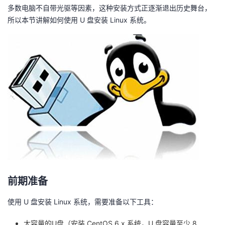
多数电脑不自带光驱等因素，这种安装方式正逐渐退出历史舞台，
者
所以本节讲解如何使用 U 盘安装 Linux 系统。
我
的
我
博
的
我
客
论
的
我
坛
圈
的
我
子
直
的
我
前期准备
我
播
活
的
使用 U 盘安装 Linux 系统，需要准备以下工具：
我
动
关
的
大容量的U盘（安装 CentOS 6.x 系统，U 盘容量至少 8