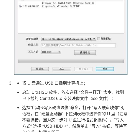
持
建
证
实
的
议
验
收
藏
将 U 盘通过 USB 口插到计算机上；
启动 UltraISO 软件，依次选择 “文件->打开” 命令，找到
已下载的 CentOS 6.x 安装映像文件（iso 文件）；
选择“启动->写入硬盘映像”命令，打开 “写入硬盘映像” 对
话框，在 “硬盘驱动器” 下拉列表框中选择你的 U 盘（注意
不要选错，因为这一步对 U 盘进行格式化操作）。“写入
方式” 选择 “USB-HDD +”，然后单击 “写入” 按钮，等待写