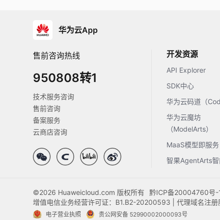
华为云App
开发资源
售前咨询热线
API Explorer
950808转1
SDK中心
技术服务咨询
华为云码道（Code
售前咨询
华为云魔坊
备案服务
（ModelArts）
云商店咨询
MaaS模型即服务
智果AgentArt
©2026 Huaweicloud.com 版权所有
黔ICP备20004760号-
增值电信业务经营许可证：B1.B2-20200593 | 代理域名
电子营业执照
贵公网安备 52990002000093号