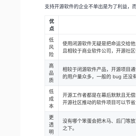
支持开源软件的企业不单出是为了利益，
优
点
低
使用闭源软件无疑是把命运交给他
风
且相较于商业软件公司，开源社区
险
高
相较于闭源软件产品，开源项目通
品
的用户量众多，一般的 bug 还
质
低
开源工作者都是在幕后默默且无偿
成
开源社区推动的软件项目可以节省
本
更
没有哪个笨蛋会把木马、后门等放
透
之下。
明