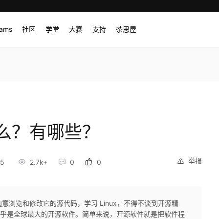
rams
社区
学堂
大赛
支持
茶思屋
什么？有哪些？
举报
25
2.7k+
0
0
以随意浏览和修改它的源代码，学习 Linux，不得不谈到开源精
它几乎是全球最大的开源软件。简单来说，开源软件就是把软件程