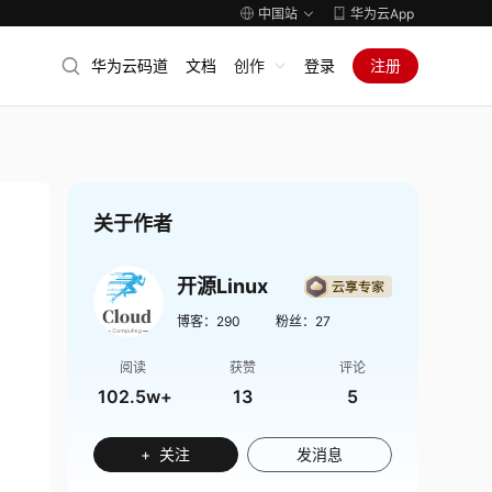
中国站
华为云App
华为云码道
文档
创作
登录
注册
关于作者
开源Linux
博客：
290
粉丝：
27
阅读
获赞
评论
102.5w+
13
5
+ 关注
发消息