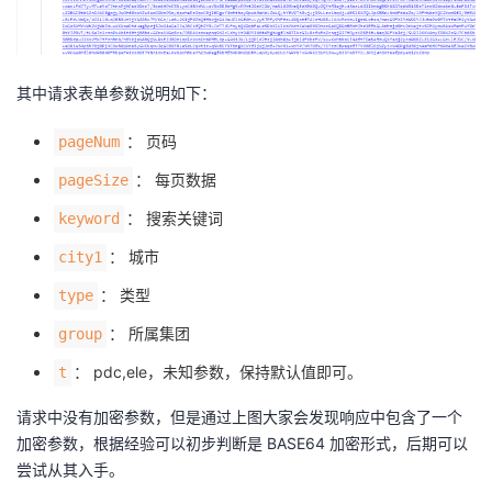
持
建
证
实
的
议
验
收
其中请求表单参数说明如下：
藏
： 页码
pageNum
： 每页数据
pageSize
： 搜索关键词
keyword
： 城市
city1
： 类型
type
： 所属集团
group
： pdc,ele，未知参数，保持默认值即可。
t
请求中没有加密参数，但是通过上图大家会发现响应中包含了一个
加密参数，根据经验可以初步判断是 BASE64 加密形式，后期可以
尝试从其入手。