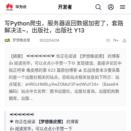
开发者
返
写Python爬虫，服务器返回数据加密了，套路
回
解决法~，出版社，出版社 Y13
梦想橡皮擦
2022/04/24
7k+
举
报
【摘要】 📢📢📢📢📢📢💗 你正在阅读 【梦想橡皮擦】 的博客
👍 阅读完毕，可以点点小手赞一下🌻 发现错误，直接评论区中
个
指正吧📆 橡皮擦的第 623 篇原创博客 ⛳️ 实战场景本次要采集
的是一个出版社相关的站点，目标站点相关信息如下所示：站
我
人
点域名：aHR0cHM6Ly9wZGMuY2FwdWIuY24v （Base64
编码）站点中文名称：图书出版社，出版社查询，出版机构数
的
主
据库，出版...
开
页
📢📢📢📢📢📢
💗 你正在阅读
【梦想橡皮擦】
的博客
发
👍 阅读完毕，可以点点小手赞一下