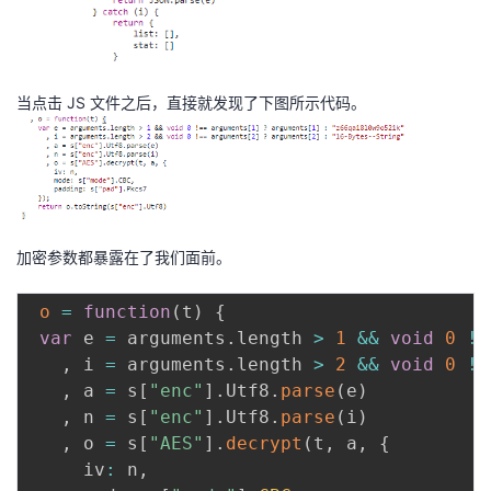
当点击 JS 文件之后，直接就发现了下图所示代码。
加密参数都暴露在了我们面前。
o
=
function
(
t
)
{
var
 e 
=
 arguments
.
length 
>
1
&&
void
0
!=
,
 i 
=
 arguments
.
length 
>
2
&&
void
0
!=
,
 a 
=
 s
[
"enc"
]
.
Utf8
.
parse
(
e
)
,
 n 
=
 s
[
"enc"
]
.
Utf8
.
parse
(
i
)
,
 o 
=
 s
[
"AES"
]
.
decrypt
(
t
,
 a
,
{
     iv
:
 n
,