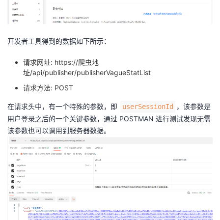
我
注
的
开
的
Programs
发
开发者工具得到的数据如下所示：
支
者
请求网址:
https://爬虫地
址/api/publisher/publisherVagueStatList
持
学
请求方法: POST
在请求头中，有一个特殊的参数，即
，该参数是
我
userSessionId
堂
用户登录之后的一个关键参数，通过 POSTMAN 进行测试发现无需
的
我
该参数也可以调用到服务器数据。
我
技
的
的
我
术
云
课
的
我
支
声
程
认
的
我