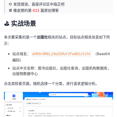
🌻 发现错误，直接评论区中指正吧
者
📆 橡皮擦的第
623
篇原创博客
我
⛳️ 实战场景
的
我
本次要采集的是一个
出版社
相关的站点，目标站点相关信息如下所
示：
博
的
我
站点域名：
（Base64
aHR0cHM6Ly9wZGMuY2FwdWIuY24v
客
论
的
我
编码）
站点中文名称：图书出版社，出版社查询，出版机构数据库，
坛
圈
的
我
出版物数据中心
点击其检索页面，随机选择一个分类，进行请求逻辑分析。
子
直
的
我
我
播
活
的
我
动
关
的