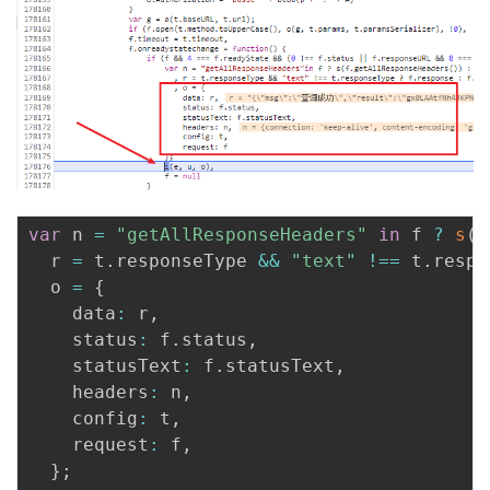
var
 n 
=
"getAllResponseHeaders"
in
 f 
?
s
(
f
  r 
=
 t
.
responseType 
&&
"text"
!==
 t
.
respo
  o 
=
{
    data
:
 r
,
    status
:
 f
.
status
,
    statusText
:
 f
.
statusText
,
    headers
:
 n
,
    config
:
 t
,
    request
:
 f
,
}
;