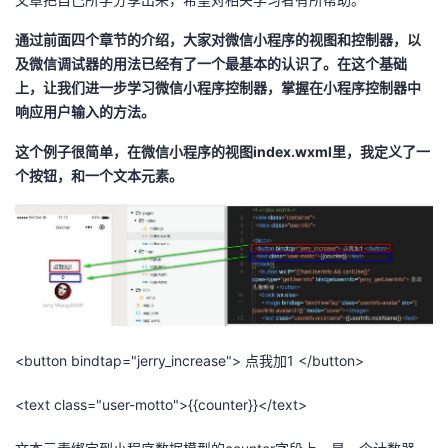
者
通过前面四个章节的介绍，大家对微信小程序的视图和控制器，以
及微信调试器的用法已经有了一个最基本的认识了。在这个基础
我
上，让我们进一步学习微信小程序控制器，掌握在小程序控制器中
响应用户输入的方法。
的
我
这个例子很简单，在微信小程序的视图index.wxml里，我定义了一
个按钮，和一个文本元素。
博
的
我
客
论
的
我
坛
圈
的
我
子
直
的
我
<button bindtap="jerry_increase"> 点我加1 </button>
我
播
活
的
<text class="user-motto">{{counter}}</text>
我
动
关
的