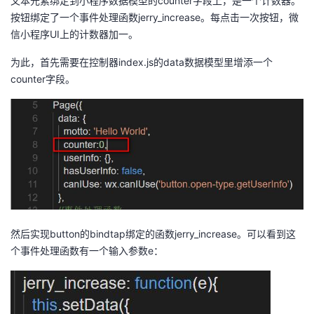
文本元素绑定到小程序数据模型的counter字段上，是一个计数器。
我
注
的
开
按钮绑定了一个事件处理函数jerry_increase。每点击一次按钮，微
信小程序UI上的计数器加一。
的
Programs
发
为此，首先需要在控制器index.js的data数据模型里增添一个
counter字段。
支
者
持
学
我
堂
的
我
我
技
的
的
我
然后实现button的bindtap绑定的函数jerry_increase。可以看到这
个事件处理函数有一个输入参数e：
术
云
课
的
我
支
声
程
认
的
我