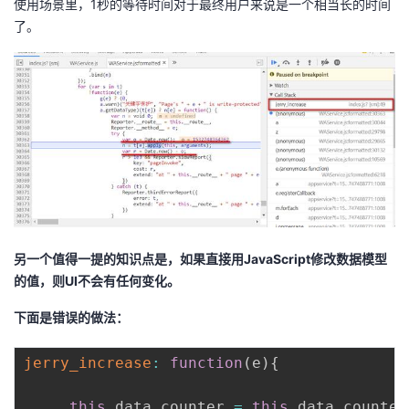
使用场景里，1秒的等待时间对于最终用户来说是一个相当长的时间
了。
另一个值得一提的知识点是，如果直接用JavaScript修改数据模型
的值，则UI不会有任何变化。
下面是错误的做法：
jerry_increase
:
function
(
e
)
{
this
.
data
.
counter 
=
this
.
data
.
counter