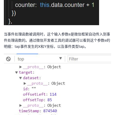
持
建
证
实
的
议
验
收
藏
当事件处理函数被调用时，这个输入参数e是微信框架自动传入到事
件处理函数的。通过微信开发者工具的调试器可以看到这个参数e的
明细：tap事件发生的X和Y坐标，以及事件类型tap。