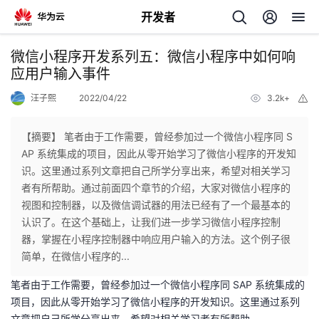
开发者
返
微信小程序开发系列五：微信小程序中如何响
回
应用户输入事件
汪子熙
2022/04/22
3.2k+
举
报
【摘要】 笔者由于工作需要，曾经参加过一个微信小程序同 S
AP 系统集成的项目，因此从零开始学习了微信小程序的开发知
个
识。这里通过系列文章把自己所学分享出来，希望对相关学习
者有所帮助。通过前面四个章节的介绍，大家对微信小程序的
我
人
视图和控制器，以及微信调试器的用法已经有了一个最基本的
认识了。在这个基础上，让我们进一步学习微信小程序控制
的
主
器，掌握在小程序控制器中响应用户输入的方法。这个例子很
简单，在微信小程序的...
开
页
笔者由于工作需要，曾经参加过一个微信小程序同 SAP 系统集成的
项目，因此从零开始学习了微信小程序的开发知识。这里通过系列
发
文章把自己所学分享出来，希望对相关学习者有所帮助。