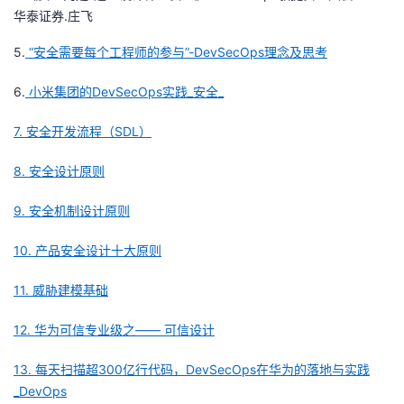
华泰证券.庄飞
5.
“安全需要每个工程师的参与”-DevSecOps理念及思考
6.
小米集团的DevSecOps实践_安全_
7
.
安全开发流程（SDL）
8
.
安全设计原则
9
.
安全机制设计原则
10
.
产品安全设计十大原则
11
.
威胁建模基础
1
2
.
华为可信专业级之—— 可信设计
13
.
每天扫描超300亿行代码，DevSecOps在华为的落地与实践
_DevOps