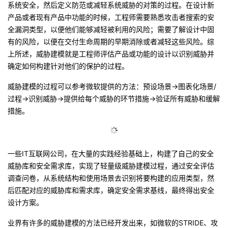
系统安全，然后定义防范或减轻系统威胁的对策的过程。在设计新
产品或者现有产品中功能的时候，
工程师需要熟悉攻击者搜索的安
全漏洞类型，以便他们能够减轻被利用的风险；
需要了解
设计中固
有的风险，以便在交付生命周期的早期消除或者减轻这些风险。综
上所述，威胁建模就是工程师评估产品或功能的设计以识别威胁并
确定如何构建针对他们的保护的过程。
威胁建模的过程可以参考微软提供的方法
：预设场景-
图表化场景/
过程-
识别威胁
-
提供给每个威胁的环节措施-
验证所有威胁和缓解
措施。
一些
IT
互联网公司，
在大量的实践经验基础上，构建了自己的安全
威胁库和安全需求库，实现了轻量级威胁建模过程
，通过
安全评估
调查问卷，从系统结构和使用场景去识别
将要构建的
应用类型，然
后匹配对应的
威胁库和需求库
，确定安全需求基线，最终得出安全
设计方案。
业界有许多的威胁建模的方法已经开发出来，如微软的S
TRIDE
、攻