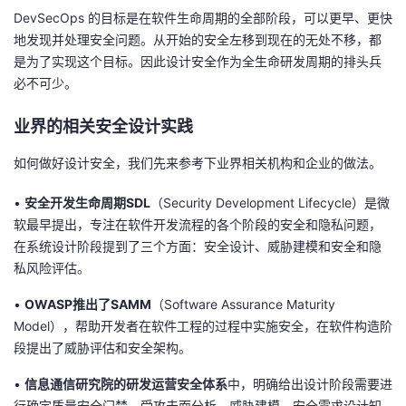
议
DevSecOps 的目标是在软件生命周期的全部阶段，可以更早、更快
注
验
收
地发现并处理安全问题。从开始的安全左移到现在的无处不移，都
是为了实现这个目标。因此设计安全作为全生命研发周期的排头兵
藏
必不可少。
业界的相关安全设计实践
如何做好设计安全，我们先来参考下业界相关机构和企业的做法。
•
安全开发生命周期SDL
（
Security Development Lifecycle
）是微
软最早提出，专注在软件开发流程的各个阶段的安全和隐私问题，
在
系统设计
阶段
提到了
三个方面
：
安全
设计
、
威胁建模
和安全和隐
私风险评估
。
•
OWASP推出了SAMM
（
Software Assurance Maturity
Model）
，帮助开发者在软件工程的过程中实施安全，在软件构造阶
段提出
了威胁评估和安全架构
。
•
信息通信研究院
的研发运营安全体系
中，
明确给出
设计阶段需要进
行确定质量安全门禁、受攻击面分析、威胁建模、安全需求设计知