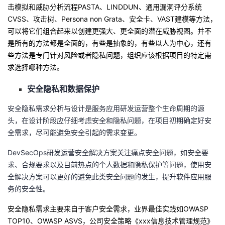
击模拟和威胁分析流程P
ASTA
、
L
INDDUN
、通用漏洞评分系统
C
VSS
、攻击树、Persona
no
n
Grata
、安全卡、V
AST
建模等方法，
可以将它们组合起来以创建更强大、更全面的潜在威胁视图。并不
是所有的方法都是全面的，有些是抽象的，有些以人为中心，还有
些方法是专门针对风险或者隐私问题，组织应该根据项目的特定需
求选择哪种方法。
安全隐私
和数据保护
安全隐私需求分析与设计是服务应用研发运营整个生命周期的源
头，在设计阶段应仔细考虑安全和隐私问题，在项目初期确定好安
全需求，尽可能避免安全引起的需求变更。
DevSecOps研发运营安全解决方案关注痛点安全问题，如安全要
求、合规要求以及目前热点的个人数据和隐私保护等问题，使用安
全解决方案可以更好的避免此类安全问题的发生，提升软件应用服
务的安全性。
安全隐私需求
主要
来自
于客户安全需求
，
业界最佳实践
如
OWASP
TOP10
、O
WASP ASVS
，
公司安全策略
《xxx信息技术管理规范》