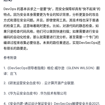
DevOps 的基本诉求之一是要“快”，而安全保障却具有“快不起来”的
特点。因为安全本身需要更为专业的知识背景，分析更复杂的攻击
方式和潜在安全问题。并且，即使使用工具，其技术栈也深于普通
的检查工具，这意味着耗时更长。比如，对源代码的静态检查，如
果只是检查代码风格，他们可以做到快速扫描；如果需要进行安全
编码的自动化检查，那么就需要进行流分析，甚至需要一个专门的
编译过程来收集必要信息。
未来的路任重道远，实现Dev
S
ec
O
ps还
有很长的路要走。
参考附录
1.《DevSecOps领导者指南》格伦·威尔逊（GLENN WILSON）翻
译：庄飞
2.《研发运营安全
白皮书》. 云计算开源产业联盟.
3.《华为云安全白皮书》.华为技术有限公司
4.《安全内建-通过设计保证安全》DevSecOps敏捷安全大会2021.