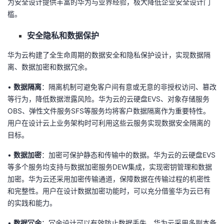
为安全设计提供丰富的华为与业界经验，极大降低企业安全设计门
槛。
安全隐私和数据保护
华为云构建了全生命周期的数据安全和隐私保护设计，实现数据隔
离、数据加密和数据冗余。
•
数据隔离
：
隔离机制可避免客户间有意或无意的非授权访问、篡改
等行为，降低数据泄露风险。华为云的
云硬盘
EVS、对象存储服务
OBS、弹性文件服务SFS等服务均将客户数据隔离作为重要特性。
用户
在设计云上业务架构时可利用这些云服务实现数据
安全隔离的
目标。
•
数据加密
：
加密可保护静态和传输中的数据。华为云的云硬盘EVS
等多个服务均支持与
数据加密服务
DEW
集成，实现密钥管理和数据
加密。华为云还采用加密传输通道，保障数据在传输过程的机密性
和完整性。
用户
在设计数据加密功能时，可以充分借鉴华为云已有
的实践和能力。
•
数据冗余
：
冗余设计可以有效防止数据丢失。华为云采用多副本备