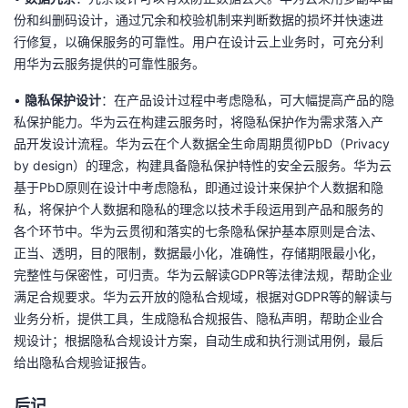
份和纠删码设计，通过冗余和校验机制来判断数据的损坏并快速进
行修复，以确保服务的可靠性。
用户
在设计云上业务时，可充分利
用华为云服务提供的可靠性服务。
•
隐私保护设计
：
在产品设计过程中考虑隐私，可大幅提高产品的隐
私保护能力。华为云在构建云服务时，将隐私保护作为需求落入产
品开发设计流程。
华为云在个人数据全生命周期贯彻
PbD
（
Privacy
by design
）
的理念，构建具备隐私保护特性的安全云服务
。
华为云
基于
PbD原则在设计中考虑隐私，即通过设计来保护个人数据和隐
私，将保护个人数据和隐私的理念以技术手段运用到产品和服务的
各个环节中。
华为云贯彻和落实的七条隐私保护基本原则是合法、
正当、透明，目的限制，数据最小化，准确性，存储期限最小化，
完整性与保密性，可归责。
华为云
解读GDPR等法律法规，帮助企业
满足合规要求
。
华为云开放的隐私合规域，根据对
GDPR等的解读与
业务分析，提供工具，生成隐私合规报告、隐私声明，帮助企业合
规设计；根据隐私合规设计方案，自动生成和执行测试用例，最后
给出隐私合规验证报告
。
后记