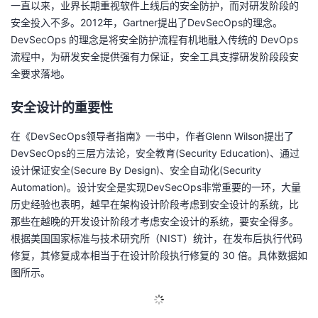
一直以来，业界长期重视软件上线后的安全防护，而对研发阶段的
的
安全投入不多。2012年，Gartner提出了DevSecOps的理念。
Programs
发
者
DevSecOps 的理念是将安全防护流程有机地融入传统的 DevOps
流程中，为研发安全提供强有力保证，安全工具支撑研发阶段段安
支
者
我
全要求落地。
持
学
的
我
安全设计的重要性
我
堂
博
的
我
在《DevSecOps领导者指南》一书中，作者Glenn Wilson提出了
DevSecOps的三层方法论，安全教育(Security Education)、通过
的
我
客
论
的
我
我
设计保证安全(Secure By Design)、安全自动化(Security
Automation)。设计安全是实现DevSecOps非常重要的一环，大量
技
的
坛
圈
的
我
的
我
历史经验也表明，越早在架构设计阶段考虑到安全设计的系统，比
那些在越晚的开发设计阶段才考虑安全设计的系统，要安全得多。
术
云
子
直
的
我
课
的
我
根据美国国家标准与技术研究所（NIST）统计，在发布后执行代码
修复，其修复成本相当于在设计阶段执行修复的 30 倍。具体数据如
支
声
播
活
的
程
认
的
我
图所示。
持
建
动
关
证
实
的