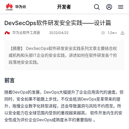
开发者
返
DevSecOps软件研发安全实践——设计篇
回
华为云软件工具链
2022/04/22
1.2w+
举
报
【摘要】 DevSecOps软件研发安全实践系列文章主要结合权
威机构和头部IT企业的安全实践，讲述如何在软件研发各个阶
段落地安全实践。
个
前
言
我
人
随着DevOps的发展，DevOps大幅提升了企业应用迭代的速度。但
我
的
主
同时，安全如果不能跟上步伐，不仅会抵消DevOps变革带来的提
升，拖慢企业数字化转型进程，还会导致漏洞与风险不约而至。所
我
的
开
页
以安全能力在全球范围内受到的重视越来越高， 软件开发内生的安
全性成为评价企业DevOps成熟度水平的重要指标 。
我
的
开
发