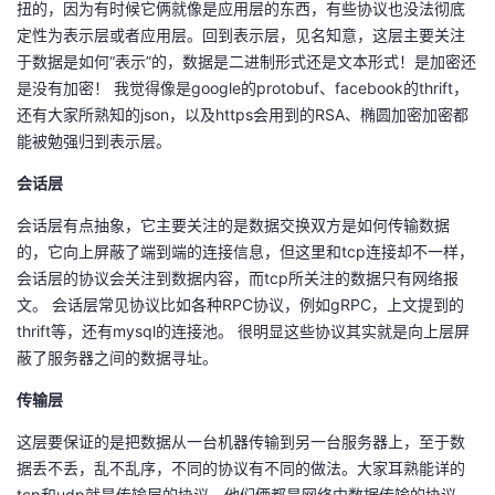
扭的，因为有时候它俩就像是应用层的东西，有些协议也没法彻底
议
注
验
收
定性为表示层或者应用层。回到表示层，见名知意，这层主要关注
于数据是如何“表示”的，数据是二进制形式还是文本形式！是加密还
藏
是没有加密！ 我觉得像是google的protobuf、facebook的thrift，
还有大家所熟知的json，以及https会用到的RSA、椭圆加密加密都
能被勉强归到表示层。
会话层
会话层有点抽象，它主要关注的是数据交换双方是如何传输数据
的，它向上屏蔽了端到端的连接信息，但这里和tcp连接却不一样，
会话层的协议会关注到数据内容，而tcp所关注的数据只有网络报
文。 会话层常见协议比如各种RPC协议，例如gRPC，上文提到的
thrift等，还有mysql的连接池。 很明显这些协议其实就是向上层屏
蔽了服务器之间的数据寻址。
传输层
这层要保证的是把数据从一台机器传输到另一台服务器上，至于数
据丢不丢，乱不乱序，不同的协议有不同的做法。大家耳熟能详的
tcp和udp就是传输层的协议，他们俩都是网络中数据传输的协议，