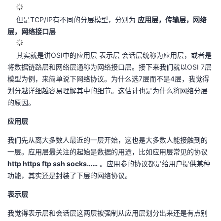
的
Programs
发
者
但是TCP/IP有不同的分层模型，分别为
应用层，传输层，网络
层，网络接口层
支
者
我
其实就是讲OSI中的应用层 表示层 会话层统称为应用层，或者是
持
学
的
我
将数据链路层和网络层通称为网络接口层。接下来我们就以OSI 7层
模型为例，来简单说下网络协议。为什么选7层而不是4层，我觉得
我
堂
博
的
我
划分越详细越容易理解其中的细节。这估计也是为什么将网络分层
的原因。
的
我
客
论
的
我
我
应用层
技
的
坛
圈
的
我
的
我
我们先从离大多数人最近的一层开始，这也是大多数人能接触到的
一层。应用层最关注的起始是数据的用途，比如应用层常见的协议
术
云
子
直
的
我
课
的
我
http https ftp ssh socks……
。应用参的协议都是给用户提供某种
功能，其实还是封装了下层的网络协议。
支
声
播
活
的
程
认
的
我
表示层
持
建
动
关
证
实
的
我觉得表示层和会话层这两层被强制从应用层划分出来还是有点别