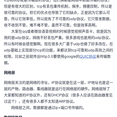
但是有很大的区别，tcp有丢包重传机制，保序，拥塞控制，所以是
很可靠的协议。但它的优点也导致了它的缺点，正是因为它那么可
靠，所以它效率低，所以就有了不可靠的udp协议，它只管发数据，
收不收到不管，堵不堵不管，虽然不可靠，但是效率高啊。
大家在qq或者微信语音视频的时候感觉视频声音卡，就是因为
用的是udp协议，网络不好丢包严重。很多游戏也是用的udp协议，
所以有时候会感觉飘啊。现在很多大厂基于udp也做了好多改在，在
udp基础上实现部分tcp的功能，来都达到tcp可靠和udp高效之间的
权限，比如之前就传出http3.0要使用google的
QUIC协议
来传输数
据。
网络层
网络层关注的是网络的寻址，IP协议就是在这一层，IP地址也是这一
层的产物，路由器、集线器就是运行在网络层的硬件。网络层除了
大家都知道的IP协议外，还有DHCP协议（很多人应该在路由器里见
过这个），还有很多人都不太知道ARP协议。
网络层之间，数据都是通过ip+端口号传输的。