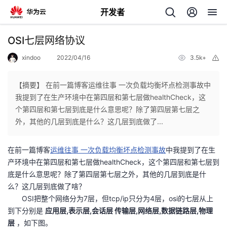
开发者
返
OSI七层网络协议
回
xindoo
2022/04/16
3.5k+
举
报
【摘要】 在前一篇博客运维往事 一次负载均衡坏点检测事故中
我提到了在生产环境中在第四层和第七层做healthCheck，这
个第四层和第七层到底是什么意思呢？除了第四层第七层之
个
外，其他的几层到底是什么？这几层到底做了...
我
人
在前一篇博客
运维往事 一次负载均衡坏点检测事故
中我提到了在生
产环境中在第四层和第七层做healthCheck，这个第四层和第七层到
我
的
主
底是什么意思呢？除了第四层第七层之外，其他的几层到底是什
么？这几层到底做了啥？
我
的
开
页
OSI把整个网络分为7层，但tcp/ip只分为4层，osi的七层从上
到下分别是
应用层,表示层,会话层 传输层,网络层,数据链路层,物理
我
的
开
发
层
，如下图。