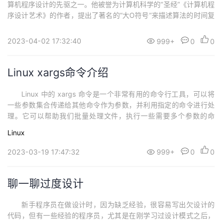
算机程序设计的先驱之一。他被誉为计算机科学的“圣经”《计算机程
序设计艺术》的作者，提出了著名的“大O符号”来描述算法的时间复
杂度和空间复杂度，开发了TeX系统用于排版科技文献，获得过图灵
奖、冯·诺伊曼奖、美国国家科学奖章等多项荣誉。今天要说的就是
2023-04-02 17:32:40
999+
0
0
他所提出的一条软件设计重要原则 Premature optimization ...
Linux xargs命令介绍
Linux 中的 xargs 命令是一个非常有用的命令行工具，可以将
一些参数集合传递给其他命令作为参数，并利用指定的命令进行处
理。它可以帮助我们批量处理文件，执行一些需要多个参数的命
令，并且支持并发操作。 通过将 xargs 命令与其他命令进行配
Linux
合，我们可以通过一条命令批量处理多个文件，而且可以非常灵活
地处理多个文件。xargs 命令的用途非常广泛，它可以在日常使用
2023-03-19 17:47:32
999+
0
0
中帮助我们提高效率，...
聊一聊过度设计
新手程序员在做设计时，因为缺乏经验，很容易写出欠设计的
代码，但有一些经验的程序员，尤其是在刚学习过设计模式之后，