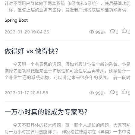
针对不同用户群体做了两套系统（B系统和S系统），底层基础功能
一样，但偏上层的业务有差异，最近我们想将底层基础功能提供一
个统一的入口，所以就新起了一个类似业务网关的服务，把两个系
Spring Boot
统的接口封装一层，提供一个统一的接口出去，然后B业务的请求转
发的B系统，S业务的请求转发到S系统。 但这里就有个很重要
2023-01-29 19:04:26
999+
0
0
的问题了，一个请求进来之后，我们如何判定...
做得好 vs 做得快？
今天聊一个有意思的话题，假如老板让你做个新的系统，你是
选择先把功能做起来至于扩展性和可靠性以后再考虑，还是设计一
个非常牛逼的系统架构，可以满足未来很多年的发展。 前一段时
间，某个CSDN技术交流群里有个小伙伴问用户系统怎么设计，然后
就有另外的小伙伴上来就给了很高大上的建议，什么用户、角色、
2023-01-17 20:51:58
999+
0
0
权限、分库分表…… 都给考虑了，算算人力，没几个月做不出来。
然后我以半开玩笑的口吻说：别搞那么复...
一万小时真的能成为专家吗？
今天不聊具体的技术问题，聊一聊个人成长的问题，大家可能
对一万小时定律耳熟能详了， 作家格拉德威尔在《异类》一书中说