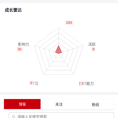
者
成长雷达
我
230
的
我
博
的
我
20
9
客
论
的
我
坛
圈
的
我
0
0
子
直
的
我
我
播
活
的
博客
关注
粉丝
我
动
关
的