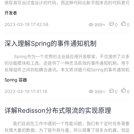
很容易写出过度设计的代码，而这种代码比新手程序员的代码更可
怕，过度设计的代码不仅写出来时的成本很高，后续维护的成本也
开发者
高。因为相对于毫无设计的代码，过度设计的代码有比较高的理解
成本。说这么多，到底什么是过度设计？ 什么是过度设计？ 为
2023-03-19 17:42:58
999+
0
0
了解释清楚，我这里用个类比，假如你想拧一颗螺...
深入理解Spring的事件通知机制
Spring作为一个优秀的企业级应用开发框架，不仅提供了众多
的功能模块和工具，还提供了一种灵活高效的事件通知机制，用于
处理组件之间的松耦合通讯。本文将详细介绍Spring的事件通知机
制的原理、使用方法以及示例，希望对大家深入理解Spring框架有
Spring
容器
所帮助。 事件通知机制的原理 Spring的事件通知机制是基于观
察者模式实现的，主要分为三个核心元素：事件、监听器和事件发
2023-03-19 17:41:19
999+
0
0
布器。事件（Ap...
详解Redisson分布式限流的实现原理
我们目前在工作中遇到一个性能问题，我们有个定时任务需要
处理大量的数据，为了提升吞吐量，所以部署了很多台机器，但这