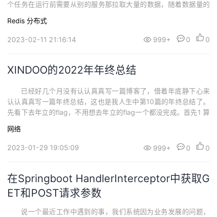
个任务在运行前需要从别的服务那拉取大量的数据，随着数据量的
增大，如果同时多台机器并发拉取数据，会对下游服务产生非常大
Redis
分布式
的压力。之前已经增加了单机限流，但无法解决问题，因为这个数
据任务运行中只有不到10%的时间拉取数据，如果单机限流限制太
2023-02-11 21:16:14
999+
0
0
狠，虽然集群总的请求量控制住了，但任务吞吐量...
XINDOO的2022年年终总结
已经好几个月没有认认真真写一篇博客了，借着年底静下心来
认认真真写一篇年终总结，这也是我人生中第10篇的年终总结了。
先看下去年立的flag，不用想去年立的flag一个都没完成。首先1 算
是勉强及格；2 redis的博客一篇没写；3 一行代码没写；4 立flag时
网络
带的人因公司调整 run了（你懂得）；5 不要问我什么时候结婚，问
就是明年。 如果用一句话概括下过去的一年，那就是在忙碌的
2023-01-29 19:05:09
999+
0
0
工作...
在Springboot HandlerInterceptor中获取G
ET和POST请求参数
说一个最近工作中遇到的事，我们系统因为业务发展的问题，