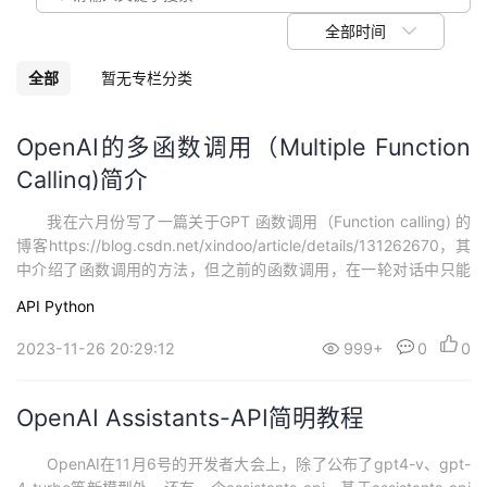
我
注
的
开
全部时间
的
Programs
发
全部
暂无专栏分类
支
者
OpenAI的多函数调用（Multiple Function
Calling)简介
持
学
我在六月份写了一篇关于GPT 函数调用（Function calling) 的
我
堂
博客https://blog.csdn.net/xindoo/article/details/131262670，其
中介绍了函数调用的方法，但之前的函数调用，在一轮对话中只能
的
我
我
调用一个函数。就在上周，OpenAI在开发者大会上，升级了函数调
API
Python
用的功能，在新的gpt-3.5和gpt-4模型中，可以在单次对话中调用
技
的
多个...
的
我
2023-11-26 20:29:12
999+
0
0
术
云
课
的
我
OpenAI Assistants-API简明教程
支
声
程
认
的
我
OpenAI在11月6号的开发者大会上，除了公布了gpt4-v、gpt-