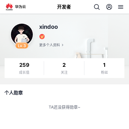
开发者
返
xindoo
回
Lv.3
更多个人资料
259
2
1
个
成长值
关注
粉丝
我
人
个人勋章
的
主
TA还没获得勋章~
开
页
发