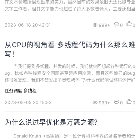
在文本领域所展现出来的实力，虽然目前的效果依旧无法比拟专业
文字工作者，但其文字能力也超过了绝大多数普通人，主要还相当
的便宜，让不少文字相关工作者瑟瑟发抖。不过今天我们不讨论它
的文字能力，而是讨论下它的代码能力。经过我两个月的使用，我
2023-06-18 20:42:31
999+
0
0
发现ChatGPT目前还完全无法替代程序员，尤其是在一些强上下文
的编程场景下，比如一些重业务的编程...
从CPU的视角看 多线程代码为什么那么难
写！
当我们提到多线程、并发的时候，我们就会回想起各种诡异的b
ug，比如各种线程安全问题甚至是应用崩溃，而且这些诡异的bug
还很难复现。我们不禁发出了灵魂拷问 “为什么代码测试环境运行好
好的，一上线就不行了？”。 为了解决线程安全的问题，我们的先辈
任务调度
多线程
们在编程语言中引入了各种各样新名词，就拿我们熟悉的Java为
例，不仅java语言自带了synchronized、volatile、wait、not...
2023-05-05 20:15:53
999+
0
0
为什么说过早优化是万恶之源？
Donald Knuth（高德纳）是一位计算机科学界的著名学者和计