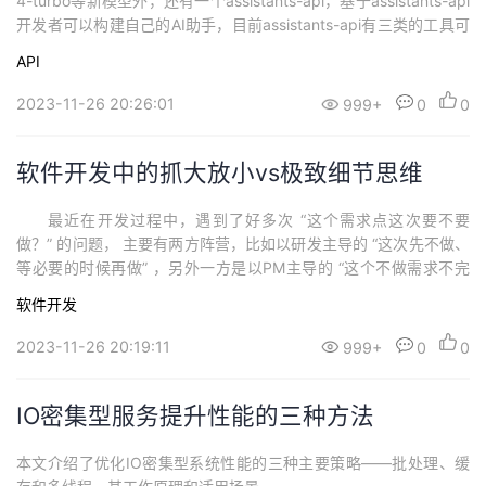
4-turbo等新模型外，还有一个assistants-api，基于assistants-api
持
建
证
实
的
开发者可以构建自己的AI助手，目前assistants-api有三类的工具可
以用。首先就是之前大火的代码解释器(Code Interpreter)，这个在
议
API
验
收
chatgpt-plus会员上线的时候大火了一把。其次就是文件检索(...
2023-11-26 20:26:01
999+
0
0
藏
软件开发中的抓大放小vs极致细节思维
最近在开发过程中，遇到了好多次 “这个需求点这次要不要
做？” 的问题， 主要有两方阵营，比如以研发主导的 “这次先不做、
等必要的时候再做” ，另外一方是以PM主导的 “这个不做需求不完
整，可能影响用户体验” 。争议主要出现在一些小需求或者细节点
软件开发
上，一般不是啥核心功能，比如一些鸡肋需求或者有些极端异常cas
e的处理。 前者的主要观点是“这个需求不重要可能会浪费时间，有
2023-11-26 20:19:11
999+
0
0
哪些时间还不如做一些...
IO密集型服务提升性能的三种方法
本文介绍了优化IO密集型系统性能的三种主要策略——批处理、缓