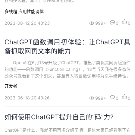
存和多线程，其工作原理和适用场景。
多线程
应用性能调优
2023-08-12 20:40:23
999+
0
0
ChatGPT函数调用初体验：让ChatGPT具
备抓取网页文本的能力
OpenAI在6月13号升级了ChatGPT，推出了类似其网页版插件
的功能——函数调用（Function calling），13号当天我在很多微信
公众号就看到了这个消息，甚至有人将函数调用称为杀手级特性，
正好周末有空，就写个Demo试用下，验证下它是平平无奇还是真的
开发者
能让人眼前一亮。 官网给出的函数调用示例是接入查询天气的
能力，我看到第一反应 就这……。但当我写了一个简单抓取网页文
2023-06-18 20:43:26
999+
0
0
本的函...
如何使用ChatGPT提升自己的“码”力?
ChatGPT是什么，我就不用再多介绍了吧！相信大家已经看到了它