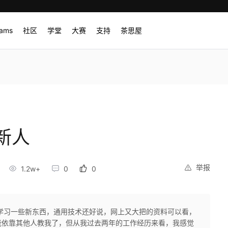
rams
社区
学堂
大赛
支持
茶思屋
新人
举报
1.2w+
0
0
学习一些新东西，通用技术还好说，网上又大把的资料可以看，
能依靠其他人教我了，但从我过去两年的工作经历来看，我感觉