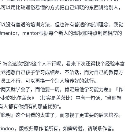
也可以用比较通俗易懂的方式把自己知晓的东西讲给别人，
。
以没有普适的培训方法，但也许有普适的培训理念。我觉
ntor，mentor根据每个新人的现状和特点制定相应的
怎么这次招的这个人不行呢，看来下次还得找个经验丰富
长老抱怨自己孩子学习成绩差、不听话，而对自己的教育方
，员工不行，可以再换一个别人培养好的就行。
两天就学会了，而他要一周，肯定是他学习能力差』『作
不起的比尔盖茨》（其实是盖茨比）中有一句话，“当你想
有人都有你拥有的那些优势”。
聪明』这个词看的太重了，而忽视了更重要的后天培养。
t，作者：xindoo，版权归原作者所有，如需转载，请联系作者。