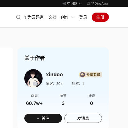
中国站
华为云App
华为云码道
文档
创作
登录
注册
关于作者
xindoo
博客：
204
粉丝：
1
阅读
获赞
评论
60.7w+
3
0
+ 关注
发消息