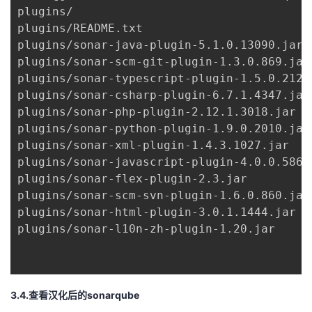
plugins/

plugins/README.txt

plugins/sonar-java-plugin-5.1.0.13090.jar

plugins/sonar-scm-git-plugin-1.3.0.869.jar

plugins/sonar-typescript-plugin-1.5.0.2122.
plugins/sonar-csharp-plugin-6.7.1.4347.jar

plugins/sonar-php-plugin-2.12.1.3018.jar

plugins/sonar-python-plugin-1.9.0.2010.jar

plugins/sonar-xml-plugin-1.4.3.1027.jar

plugins/sonar-javascript-plugin-4.0.0.5862.
plugins/sonar-flex-plugin-2.3.jar

plugins/sonar-scm-svn-plugin-1.6.0.860.jar

plugins/sonar-html-plugin-3.0.1.1444.jar

plugins/sonar-l10n-zh-plugin-1.20.jar

3.4.查看汉化后的sonarqube