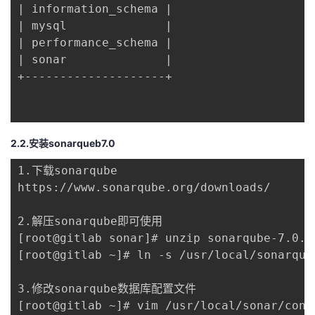
| information_schema |

我
注
的
开
| mysql              |

| performance_schema |

的
Programs
发
| sonar              |

+--------------------+

支
者
持
学
2.2.安装sonarqueb7.0
我
堂
1.下载sonarqube

的
我
https://www.sonarqube.org/downloads/

我
技
的
2.解压sonarqube即可使用

的
我
[root@gitlab sonar]# unzip sonarqube-7.0.zi
术
云
[root@gitlab ~]# ln -s /usr/local/sonarqub
课
的
我
支
声
3.修改sonarqube数据库配置文件

程
认
的
我
[root@gitlab ~]# vim /usr/local/sonar/conf/