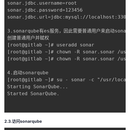
持
建
sonar.jdbc.username=root

证
实
的
sonar.jdbc.password=123456

议
sonar.jdbc.url=jdbc:mysql://localhost:3306
验
收
3.sonarqube有es服务，因此需要普通用户来启动sonarq
藏
创建普通用户并赋权

[root@gitlab ~]# useradd sonar

[root@gitlab ~]# chown -R sonar.sonar /usr
[root@gitlab ~]# chown -R sonar.sonar /usr/
4.启动sonarqube

[root@gitlab ~]# su - sonar -c "/usr/local
Starting SonarQube...

Started SonarQube.

2.3.访问sonarqube