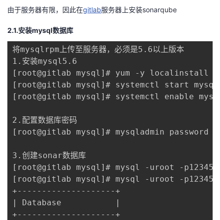
由于服务器有限，因此在
gitlab
服务器上安装sonarqube
者
2.1.安装mysql数据库
我
将mysqlrpm上传至服务器，必须是5.6以上版本

1.安装mysql5.6

的
我
[root@gitlab mysql]# yum -y localinstall m
[root@gitlab mysql]# systemctl start mysqld
博
的
我
[root@gitlab mysql]# systemctl enable mysql
客
论
的
我
2.配置数据库密码

[root@gitlab mysql]# mysqladmin password '1
坛
圈
的
我
3.创建sonar数据库

子
直
的
我
[root@gitlab mysql]# mysql -uroot -p123456
[root@gitlab mysql]# mysql -uroot -p123456
我
播
活
的
+--------------------+

| Database           |

我
动
关
的
+--------------------+
