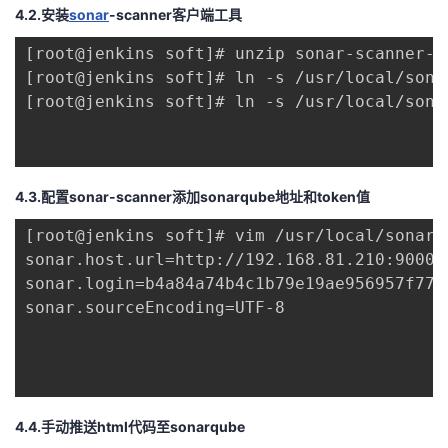
4.2.安装
sonar
-scanner客户端工具
[root@jenkins soft]# unzip sonar-scanner-c
[root@jenkins soft]# ln -s /usr/local/sona
[root@jenkins soft]# ln -s /usr/local/sona
4.3.配置sonar-scanner添加sonarqube地址和token值
[root@jenkins soft]# vim /usr/local/sonar-
sonar.host.url=http://192.168.81.210:9000

sonar.login=b4a84a74b4c1b79e19ae956957f77a5
sonar.sourceEncoding=UTF-8

4.4.手动推送html代码至sonarqube