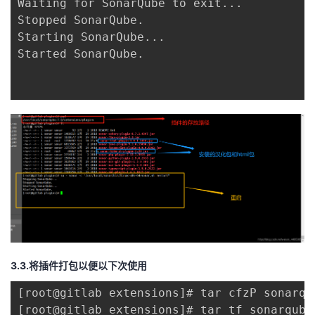
Waiting for SonarQube to exit...

Stopped SonarQube.

Starting SonarQube...

Started SonarQube.

3.3.将插件打包以便以下次使用
[root@gitlab extensions]# tar cfzP sonarqu
[root@gitlab extensions]# tar tf sonarqube