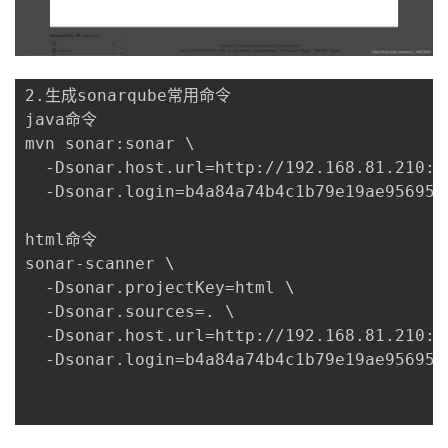
2.生成sonarqube常用命令

java命令

mvn sonar:sonar \

  -Dsonar.host.url=http://192.168.81.210:90
  -Dsonar.login=b4a84a74b4c1b79e19ae956957f
html命令

sonar-scanner \

  -Dsonar.projectKey=html \

  -Dsonar.sources=. \

  -Dsonar.host.url=http://192.168.81.210:90
  -Dsonar.login=b4a84a74b4c1b79e19ae956957f