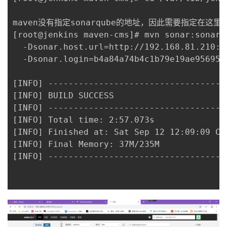
maven没有指定sonarqube的地址，因此需要指定在这里

[root@jenkins maven-cms]# mvn sonar:sonar \
  -Dsonar.host.url=http://192.168.81.210:90
  -Dsonar.login=b4a84a74b4c1b79e19ae956957f
[INFO] -----------------------------------
[INFO] BUILD SUCCESS

[INFO] -----------------------------------
[INFO] Total time: 2:57.073s

[INFO] Finished at: Sat Sep 12 12:09:09 CST
[INFO] Final Memory: 37M/235M

[INFO] -----------------------------------