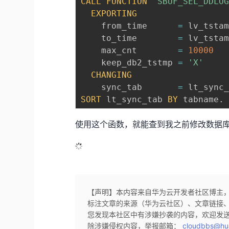
CALL
FUNCTION
'SBUF_SEL_DDLO
EXPORTING
    from_time      
=
 lv_tstam
    to_time        
=
 lv_tstam
    max_cnt        
=
10000
    keep_db2_tstmp 
=
'X'
CHANGING
    sync_tab       
=
 lt_sync
SORT
 lt_sync_tab 
BY
 tabname
.
使用这个函数，就能查到我之前修改数据库表C
【声明】本内容来自华为云开发者社区博主
标注文章的来源（华为云社区）、文章链接
您发现本社区中有涉嫌抄袭的内容，欢迎发
除涉嫌侵权内容，举报邮箱：
cloudbbs@hu