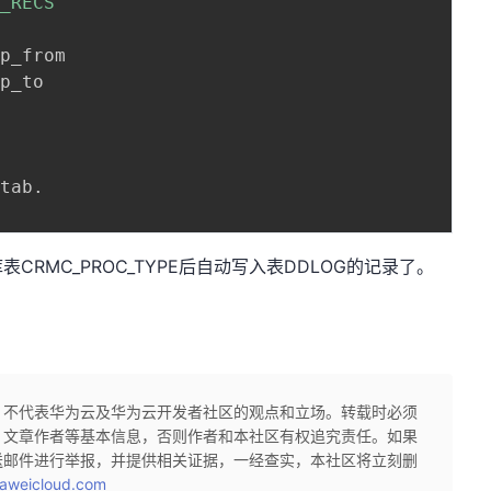
G_RECS'
p_from

p_to

_tab
.
RMC_PROC_TYPE后自动写入表DDLOG的记录了。
，不代表华为云及华为云开发者社区的观点和立场。转载时必须
、文章作者等基本信息，否则作者和本社区有权追究责任。如果
送邮件进行举报，并提供相关证据，一经查实，本社区将立刻删
aweicloud.com