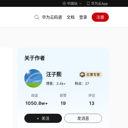
中国站
华为云App
华为云码道
文档
登录
注册
关于作者
汪子熙
博客：
3.4k+
粉丝：
27
阅读
获赞
评论
1050.8w+
19
13
+ 关注
发消息