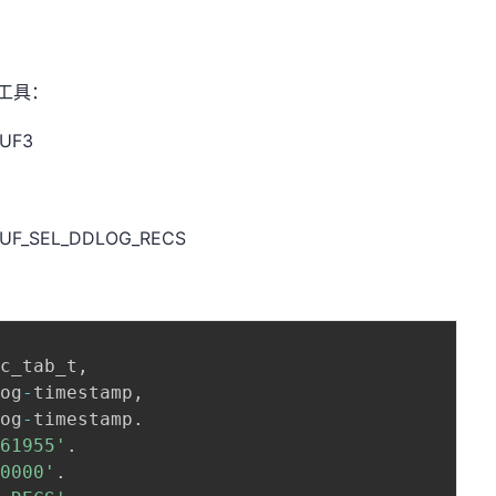
工具：
UF3
_SEL_DDLOG_RECS
nc_tab_t
,
log
-
timestamp
,
log
-
timestamp
.
061955'
.
00000'
.