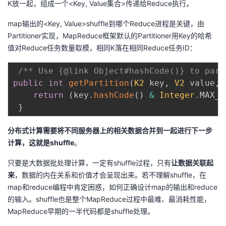
K放一起，组成一个<Key, Value集合>传递给Reduce执行。
map输出的<Key, Value>shuffle到哪个Reduce进程是关键，由
Partitioner实现，MapReduce框架默认的Partitioner用Key的哈希
值对Reduce任务数量取模，相同K落在相同Reduce任务ID：
/** Use {@link Object#hashCode()} to part
public
int
getPartition
(
K2
 key
,
V2
 value
,
return
(
key
.
hashCode
(
)
&
Integer
.
MAX_V
}
分布式计算需要将不同服务器上的相关数据合并到一起进行下一步
计算，这就是shuffle
。
只要是大数据批处理计算，一定有shuffle过程，只有
让数据关联起
来
，数据的内在关系和价值才会呈现出来。若不理解shuffle，在
map和reduce编程中肯定困惑，如何正确设计map的输出和reduce
的输入。shuffle也是整个MapReduce过程中最难、最消耗性能，
MapReduce早期的一半代码都是shuffle处理。