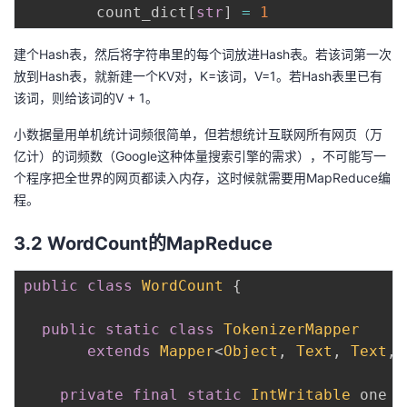
        count_dict
[
str
]
=
1
建个Hash表，然后将字符串里的每个词放进Hash表。若该词第一次
放到Hash表，就新建一个KV对，K=该词，V=1。若Hash表里已有
该词，则给该词的V + 1。
小数据量用单机统计词频很简单，但若想统计互联网所有网页（万
亿计）的词频数（Google这种体量搜索引擎的需求），不可能写一
个程序把全世界的网页都读入内存，这时候就需要用MapReduce编
程。
3.2 WordCount的MapReduce
public
class
WordCount
{
public
static
class
TokenizerMapper
extends
Mapper
<
Object
,
Text
,
Text
,
private
final
static
IntWritable
 one 
=