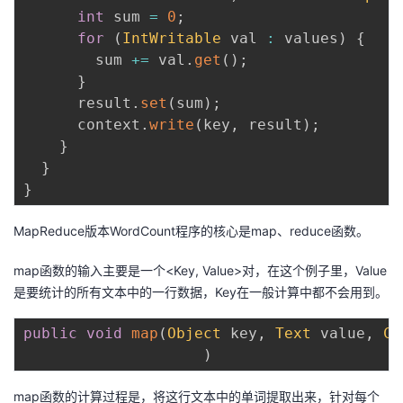
int
 sum 
=
0
;
for
(
IntWritable
 val 
:
 values
)
{
        sum 
+=
 val
.
get
(
)
;
}
      result
.
set
(
sum
)
;
      context
.
write
(
key
,
 result
)
;
}
}
}
MapReduce版本WordCount程序的核心是map、reduce函数。
map函数的输入主要是一个<Key, Value>对，在这个例子里，Value
是要统计的所有文本中的一行数据，Key在一般计算中都不会用到。
public
void
map
(
Object
 key
,
Text
 value
,
Co
)
map函数的计算过程是，将这行文本中的单词提取出来，针对每个