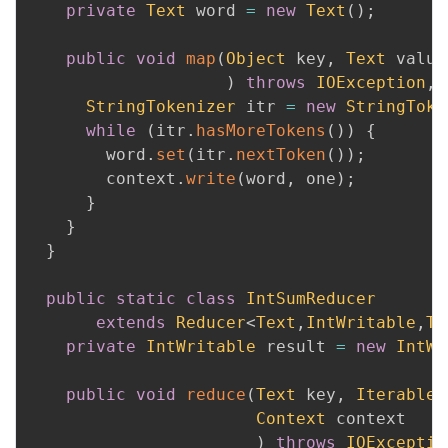
private
Text
 word 
=
new
Text
(
)
;
public
void
map
(
Object
 key
,
Text
 value
)
throws
IOException
,
StringTokenizer
 itr 
=
new
StringToke
while
(
itr
.
hasMoreTokens
(
)
)
{
        word
.
set
(
itr
.
nextToken
(
)
)
;
        context
.
write
(
word
,
 one
)
;
}
}
}
public
static
class
IntSumReducer
extends
Reducer
<
Text
,
IntWritable
,
Te
private
IntWritable
 result 
=
new
IntWr
public
void
reduce
(
Text
 key
,
Iterable
<
Context
 context

)
throws
IOExceptio