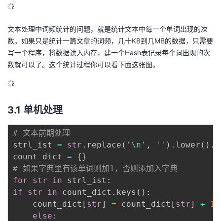
文本处理中词频统计的问题，就是统计文本中每一个单词出现的次
数。如果只是统计一篇文章的词频，几十KB到几MB的数据，只需要
写一个程序，将数据读入内存，建一个Hash表记录每个词出现的次
数就可以了。这个统计过程你可以看下面这张图。
3.1 单机处理
# 文本前期处理
strl_ist 
=
str
.
replace
(
'\n'
,
''
)
.
lower
(
)
.
s
count_dict 
=
{
}
# 如果字典里有该单词则加1，否则添加入字典
for
str
in
 strl_ist
:
if
str
in
 count_dict
.
keys
(
)
:
    count_dict
[
str
]
=
 count_dict
[
str
]
+
1
else
: