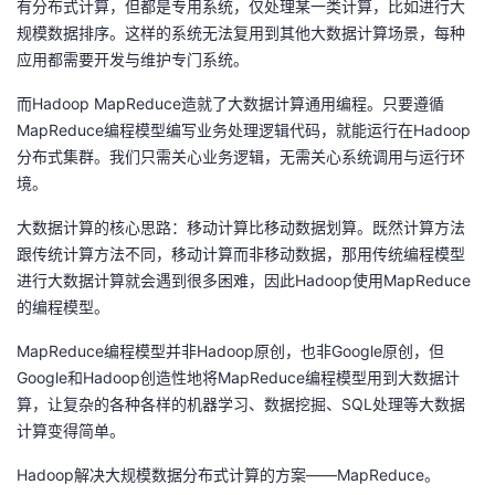
有分布式计算，但都是专用系统，仅处理某一类计算，比如进行大
规模数据排序。这样的系统无法复用到其他大数据计算场景，每种
的
Programs
发
者
应用都需要开发与维护专门系统。
支
者
我
而Hadoop MapReduce造就了大数据计算通用编程。只要遵循
MapReduce编程模型编写业务处理逻辑代码，就能运行在Hadoop
持
学
的
我
分布式集群。我们只需关心业务逻辑，无需关心系统调用与运行环
境。
我
堂
博
的
我
大数据计算的核心思路：移动计算比移动数据划算。既然计算方法
的
我
客
论
的
我
我
跟传统计算方法不同，移动计算而非移动数据，那用传统编程模型
进行大数据计算就会遇到很多困难，因此Hadoop使用MapReduce
技
的
坛
圈
的
我
的
我
的编程模型。
MapReduce编程模型并非Hadoop原创，也非Google原创，但
术
云
子
直
的
我
课
的
我
Google和Hadoop创造性地将MapReduce编程模型用到大数据计
算，让复杂的各种各样的机器学习、数据挖掘、SQL处理等大数据
支
声
播
活
的
程
认
的
我
计算变得简单。
持
建
动
关
证
实
的
Hadoop解决大规模数据分布式计算的方案——MapReduce。