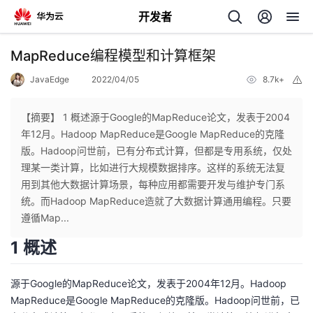
开发者
返
MapReduce编程模型和计算框架
回
JavaEdge
2022/04/05
8.7k+
举
报
【摘要】 1 概述源于Google的MapReduce论文，发表于2004
年12月。Hadoop MapReduce是Google MapReduce的克隆
版。Hadoop问世前，已有分布式计算，但都是专用系统，仅处
个
理某一类计算，比如进行大规模数据排序。这样的系统无法复
用到其他大数据计算场景，每种应用都需要开发与维护专门系
我
人
统。而Hadoop MapReduce造就了大数据计算通用编程。只要
遵循Map...
我
的
主
1 概述
我
的
开
页
源于Google的MapReduce论文，发表于2004年12月。Hadoop
我
MapReduce是Google MapReduce的克隆版。Hadoop问世前，已
的
开
发