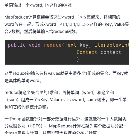
单词输出一个<word, 1>这样的KV对。
MapReduce计算框架会将这些<word , 1>收集起来，将相同的
word放在一起，形成<word , <1,1,1,1,1,1,1…>>这样的<Key, Value集
合>数据，然后将其输入给reduce函数。
public
void
reduce
(
Text
 key
,
Iterable
<
IntW
Context
 context

)
这里reduce的输入参数Values就是由很多个1组成的集合，而Key就
是具体的单词word。
reduce将这个集合里的1求和，再将单词（word）和这个和
（sum）组成一个<Key, Value>，即<word, sum>输出，即一个单
词和它的词频统计总和。
一个map函数能针对一部分数据进行运算，这就能将一个大数据切
分成很多块（HDFS），MapReduce计算框架为每个数据块分配一
个map函数去计算，从而实现大数据的分布式计算。