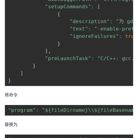
"setupCommands"
:
[
{
"description"
:
"为 gd
"text"
:
"-enable-prett
"ignoreFailures"
:
true
}
]
,
"preLaunchTask"
:
"C/C++: gcc
}
]
}
将命令
"program"
:
"${fileDirname}\\${fileBasename
替换为