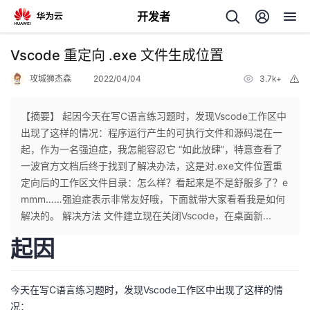
开发者
返
Vscode 重定向 .exe 文件生成位置
回
攻城狮杰森
2022/04/04
3.7k+
举
报
【摘要】 起因今天在写C语言练习题时，发现Vscode工作区中
出现了这样的情况：程序运行产生的可执行文件和源码混在一
起，作为一名强迫症，我怎能容忍它 “如此放肆”，特意查看了
个
一波官方文档后终于找到了解决办法，这是对.exe文件位置重
定向后的工作区文件目录：怎么样？看起来是不是舒服多了？e
我
人
mmm……强迫症表示非常友好哦，下面就带大家看看我是如何
解决的。 解决方法 文件建立现在关闭Vscode，在桌面新...
的
主
起因
开
页
今天在写C语言练习题时，发现Vscode工作区中出现了这样的情
发
况：