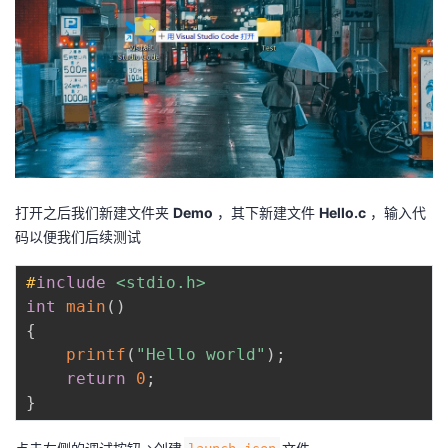
打开之后我们新建文件夹
Demo
，其下新建文件
Hello.c
，输入代
码以便我们后续测试
#
include
<stdio.h>
int
main
(
)
{
printf
(
"Hello world"
)
;
return
0
;
}