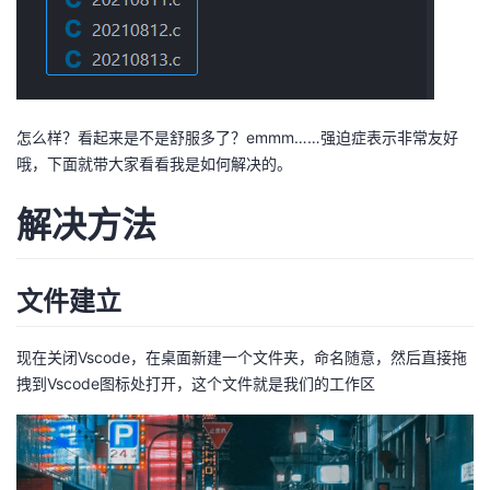
持
建
证
实
的
议
验
收
藏
怎么样？看起来是不是舒服多了？emmm……强迫症表示非常友好
哦，下面就带大家看看我是如何解决的。
解决方法
文件建立
现在关闭Vscode，在桌面新建一个文件夹，命名随意，然后直接拖
拽到Vscode图标处打开，这个文件就是我们的工作区