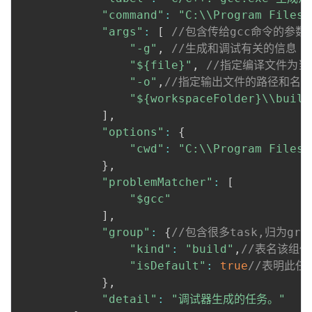
"command"
:
"C:\\Program Files\
"args"
:
[
//包含传给gcc命令的参
"-g"
,
//生成和调试有关的信息
"${file}"
,
//指定编译文件为当
"-o"
,
//指定输出文件的路径和名称
"${workspaceFolder}\\build
]
,
"options"
:
{
"cwd"
:
"C:\\Program Files\
}
,
"problemMatcher"
:
[
"$gcc"
]
,
"group"
:
{
//包含很多task,归为gro
"kind"
:
"build"
,
//表名该组
"isDefault"
:
true
//表明此任
}
,
"detail"
:
"调试器生成的任务。"