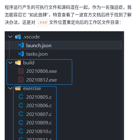
我
注
的
开
程序运行产生的可执行文件和源码混在一起，作为一名强迫症，我
怎能容忍它 “如此放肆”，特意查看了一波
官方文档
后终于找到了解
的
Programs
决办法，这是对
文件位置重定向后的工作区文件目录：
发
.exe
支
者
持
学
我
堂
的
我
我
技
的
的
我
术
云
课
的
我
支
声
程
认
的
我