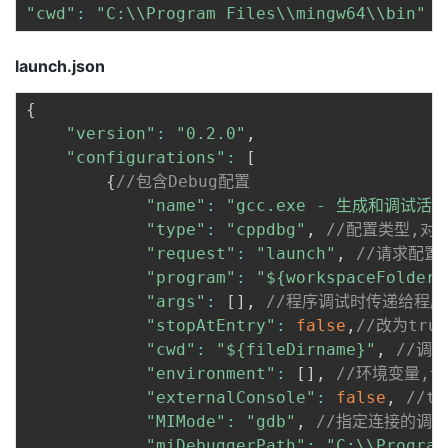
"cwd"
:
"C:\\Program Files\\mingw64\\bin"
launch.json
{
"version"
:
"0.2.0"
,
"configurations"
:
[
{
//包含Debug配置
"name"
:
"gcc.exe - 生成和调试活
"type"
:
"cppdbg"
,
//配置类型,对应
"request"
:
"launch"
,
//请求配置类
"program"
:
"${workspaceFolder}
"args"
:
[
]
,
//程序调试时传递给程
"stopAtEntry"
:
false
,
//改为tr
"cwd"
:
"${fileDirname}"
,
//调
"environment"
:
[
]
,
//环境变量,
"externalConsole"
:
false
,
//t
"MIMode"
:
"gdb"
,
//指定连接的调试器
"miDebuggerPath"
:
"C:\\Program