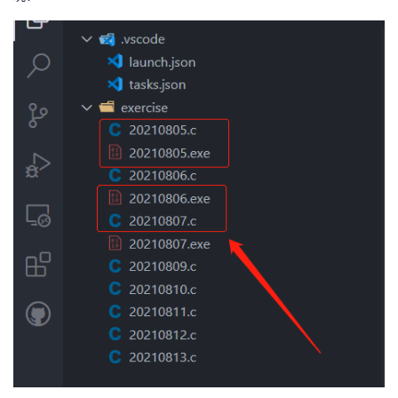
者
我
的
我
博
的
我
客
论
的
我
坛
圈
的
我
子
直
的
我
我
播
活
的
我
动
关
的