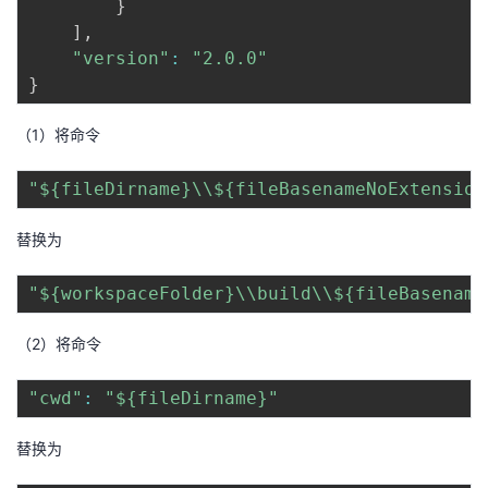
}
]
,
"version"
:
"2.0.0"
}
（1）将命令
"${fileDirname}\\${fileBasenameNoExtension
替换为
"${workspaceFolder}\\build\\${fileBasename
（2）将命令
"cwd"
:
"${fileDirname}"
替换为