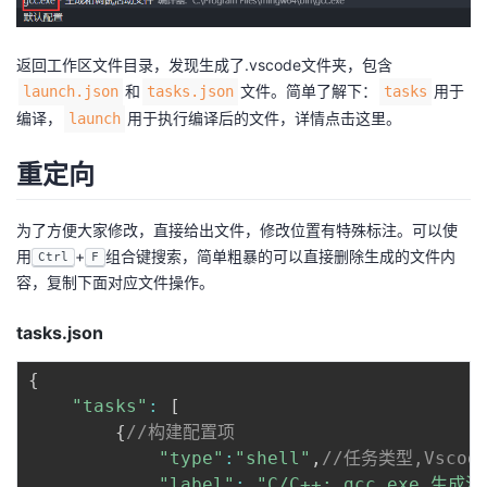
返回工作区文件目录，发现生成了.vscode文件夹，包含
和
文件。简单了解下：
用于
launch.json
tasks.json
tasks
编译，
用于执行编译后的文件，详情
点击这里
。
launch
重定向
为了方便大家修改，直接给出文件，修改位置有特殊标注。可以使
用
+
组合键搜索，简单粗暴的可以直接删除生成的文件内
Ctrl
F
容，复制下面对应文件操作。
tasks.json
{
"tasks"
:
[
{
//构建配置项
"type"
:
"shell"
,
//任务类型,Vsco
"label"
:
"C/C++: gcc.exe 生成