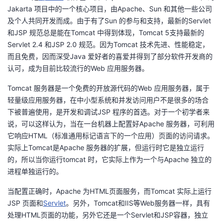
Jakarta 项目中的一个核心项目，由Apache、Sun 和其他一些公司
者
及个人共同开发而成。由于有了Sun 的参与和支持，最新的Servlet
和JSP 规范总是能在Tomcat 中得到体现，Tomcat 5支持最新的
我
Servlet 2.4 和JSP 2.0 规范。因为Tomcat 技术先进、性能稳定，
而且免费，因而深受Java 爱好者的喜爱并得到了部分软件开发商的
的
我
认可，成为目前比较流行的Web 应用服务器。
Tomcat 服务器是一个免费的开放源代码的Web 应用服务器，属于
博
的
我
轻量级应用服务器，在中小型系统和并发访问用户不是很多的场合
下被普遍使用，是开发和调试JSP 程序的首选。对于一个初学者来
客
论
的
我
说，可以这样认为，当在一台机器上配置好Apache 服务器，可利用
它响应HTML（标准通用标记语言下的一个应用）页面的访问请求。
坛
圈
的
我
实际上Tomcat是Apache 服务器的扩展，但运行时它是独立运行
的，所以当你运行tomcat 时，它实际上作为一个与Apache 独立的
子
直
的
我
进程单独运行的。
我
播
活
的
当配置正确时，Apache 为HTML页面服务，而Tomcat 实际上运行
JSP 页面和
Servlet
。另外，Tomcat和IIS等Web服务器一样，具有
我
动
关
的
处理HTML页面的功能，另外它还是一个Servlet和JSP容器，独立