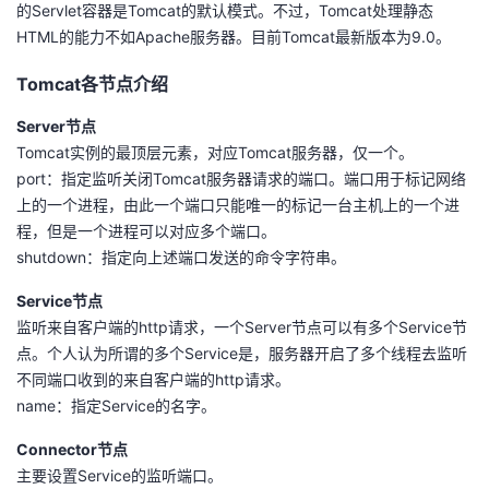
的Servlet容器是Tomcat的默认模式。不过，Tomcat处理静态
我
注
的
开
HTML的能力不如Apache服务器。目前Tomcat最新版本为9.0。
的
Programs
发
Tomcat各节点介绍
Server节点
支
者
Tomcat实例的最顶层元素，对应Tomcat服务器，仅一个。
port：指定监听关闭Tomcat服务器请求的端口。端口用于标记网络
持
学
上的一个进程，由此一个端口只能唯一的标记一台主机上的一个进
程，但是一个进程可以对应多个端口。
我
堂
shutdown：指定向上述端口发送的命令字符串。
的
我
我
Service节点
监听来自客户端的http请求，一个Server节点可以有多个Service节
技
的
的
我
点。个人认为所谓的多个Service是，服务器开启了多个线程去监听
不同端口收到的来自客户端的http请求。
术
云
课
的
我
name：指定Service的名字。
支
声
Connector节点
程
认
的
我
主要设置Service的监听端口。