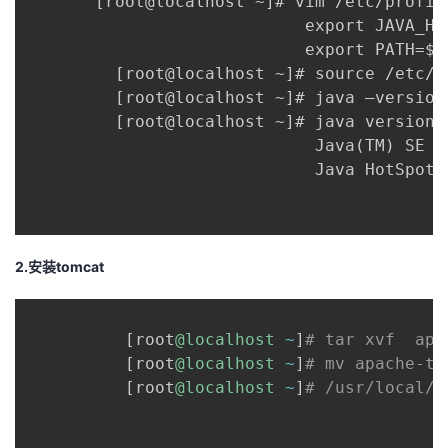
       [root@localhost ~]# vim /etc/profile
                            export JAVA_HOM
                            export PATH=$JA
         [root@localhost ~]# source /etc/pr
         [root@localhost ~]# java –versio
         [root@localhost ~]# java version "
                             Java(TM) SE R
                             Java HotSpot(
2.安装tomcat
[
root
@localhost
~
]
# tar xvf  apa
[
root
@localhost
~
]
# mv apache-to
[
root
@localhost
~
]
# /usr/local/