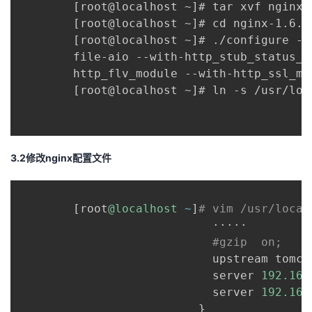
        [root@localhost ~]# tar xvf nginx-1
        [root@localhost ~]# cd nginx-1.6.0

        [root@localhost ~]# ./configure --
        file-aio --with-http_stub_status_m
        http_flv_module --with-http_ssl_mo
        [root@localhost ~]# ln -s /usr/loc
3.2修改nginx配置文件
[
root
@localhost
~
]
# vim /usr/local
                            ·····

#gzip  on;
                            upstream tomca
                            server 
192.168
                            server 
192.168
}