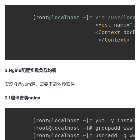
[
root
@localhost
~
]
# vim /usr/local
<
Host
 name
=
"lo
<
Context
 docBa
<
/
Context
>
3.Nginx配置实现负载均衡
实现准备yum源，需要下载依赖软件
3.1编译安装nginx
        [root@localhost ~]# yum -y install
        [root@localhost ~]# groupadd www

        [root@localhost ~]# useradd -g www