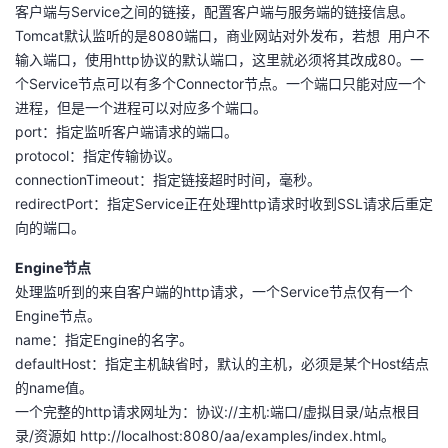
持
建
客户端与Service之间的链接，配置客户端与服务端的链接信息。
证
实
的
Tomcat默认监听的是8080端口，商业网站对外发布，若想 用户不
议
输入端口，使用http协议的默认端口，这里就必须将其改成80。一
验
收
个Service节点可以有多个Connector节点。一个端口只能对应一个
进程，但是一个进程可以对应多个端口。
藏
port：指定监听客户端请求的端口。
protocol：指定传输协议。
connectionTimeout：指定链接超时时间，毫秒。
redirectPort：指定Service正在处理http请求时收到SSL请求后重定
向的端口。
Engine节点
处理监听到的来自客户端的http请求，一个Service节点仅有一个
Engine节点。
name：指定Engine的名字。
defaultHost：指定主机缺省时，默认的主机，必须是某个Host结点
的name值。
一个完整的http请求网址为：协议://主机:端口/虚拟目录/站点根目
录/资源如 http://localhost:8080/aa/examples/index.html。