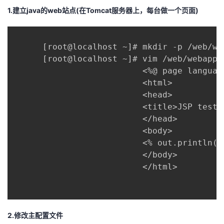
1.建立java的web站点(在Tomcat服务器上，每台做一个页面)
      [root@localhost ~]# mkdir -p /web/web
      [root@localhost ~]# vim /web/webapp1/
                          <%@ page languag
                          <html>

                          <head>

                          <title>JSP test1 
                          </head>

                          <body>

                          <% out.println("
                          </body>

                          </html>

2.修改主配置文件