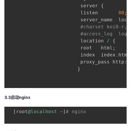
                         server 
{
                         listen       
80
;
                         server_name  loca
#charset koi8-r;
#access_log  logs
                         location 
/
{
                         root   html
;
                         index  index
.
html
                         proxy_pass http
:
/
}
3.3启动nginx
[
root
@localhost
~
]
# nginx