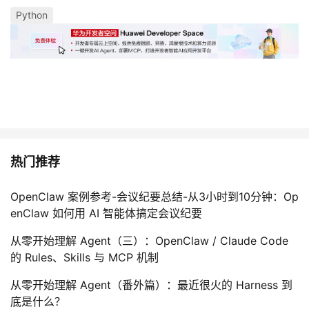
我
注
的
Python
开
的
Programs
发
支
者
持
学
我
堂
热门推荐
的
我
我
OpenClaw 案例参考-会议纪要总结-从3小时到10分钟：Op
enClaw 如何用 AI 智能体搞定会议纪要
技
的
的
我
从零开始理解 Agent（三）：OpenClaw / Claude Code
术
云
课
的
我
的 Rules、Skills 与 MCP 机制
支
声
程
认
的
我
从零开始理解 Agent（番外篇）：最近很火的 Harness 到
底是什么？