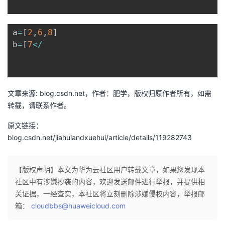
者
a
=
[
2
,
6
,
8
]
我
b
=
[
7
<
/
的
我
博
的
我
文章来源: blog.csdn.net，作者：肥学，版权归原作者所有，如需
转载，请联系作者。
客
论
的
我
原文链接：
blog.csdn.net/jiahuiandxuehui/article/details/119282743
坛
圈
的
我
子
直
的
我
【版权声明】本文为华为云社区用户转载文章，如果您发现本
社区中有涉嫌抄袭的内容，欢迎发送邮件进行举报，并提供相
我
播
活
的
关证据，一经查实，本社区将立刻删除涉嫌侵权内容，举报邮
箱：
cloudbbs@huaweicloud.com
我
动
关
的