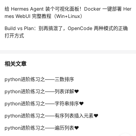
持
建
证
实
的
给 Hermes Agent 装个可视化面板！Docker 一键部署 Her
mes WebUI 完整教程（Win+Linux）
议
验
收
Build vs Plan：别再搞混了，OpenCode 两种模式的正确
藏
打开方式
相关文章
python进阶练习之——三数排序
python进阶练习之——列表详解❤️
python进阶练习之——字符串排序❤️
python进阶练习之——有序列表插入元素❤️
python进阶练习之——遍历列表❤️