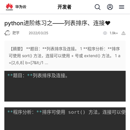
开发者
返
python进阶练习之——列表排序、连接❤️
回
肥学
2022/03/25
1.9k+
举
报
【摘要】 **题目：**列表排序及连接。 1 **程序分析：**排序
可使用 sort() 方法，连接可以使用 + 号或 extend() 方法。 1 a
=[2,6,8] b=[7&lt;/1 ...
个
**
题目：
**
列表排序及连接。

我
人
的
主
开
页
**
程序分析：
**
排序可使用 sort
(
)
 方法，连接可以使用
发