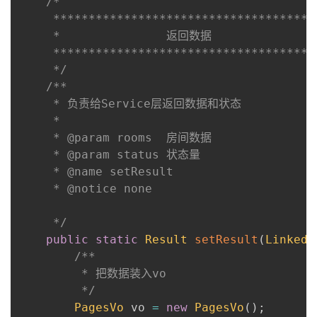
/*

     *************************************
     *               返回数据

     *************************************
     */
/**

     * 负责给Service层返回数据和状态

     *

     * @param rooms  房间数据

     * @param status 状态量

     * @name setResult

     * @notice none

     */
public
static
Result
setResult
(
LinkedL
/**

         * 把数据装入vo

         */
PagesVo
 vo 
=
new
PagesVo
(
)
;