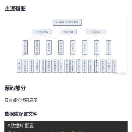
持
建
证
实
的
主逻辑图
议
验
收
藏
源码部分
只有部分代码展示
数据库配置文件
#数据库配置
