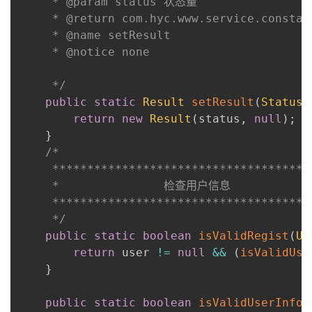
     * @param status 状态量

     * @return com.hyc.www.service.constant
     * @name setResult

     * @notice none

     */
public
static
Result
setResult
(
Status
 
return
new
Result
(
status
,
null
)
;
}
/*

     *************************************
     *               检查用户信息

     *************************************
     */
public
static
boolean
isValidRegist
(
Us
return
 user 
!=
null
&&
(
isValidUse
}
public
static
boolean
isValidUserInfo
(