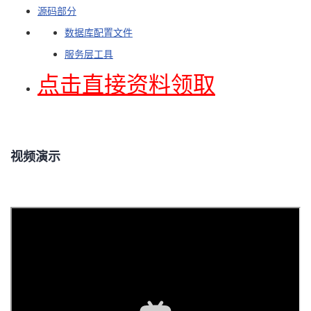
源码部分
者
数据库配置文件
服务层工具
我
点击直接资料领取
的
我
博
的
我
视频演示
客
论
的
我
坛
圈
的
我
子
直
的
我
我
播
活
的
我
动
关
的