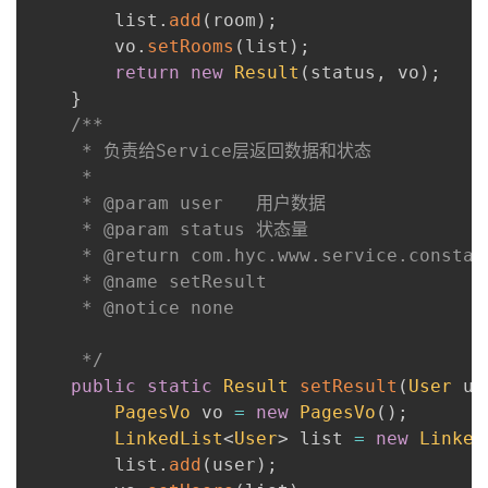
        list
.
add
(
room
)
;
        vo
.
setRooms
(
list
)
;
return
new
Result
(
status
,
 vo
)
;
}
/**

     * 负责给Service层返回数据和状态

     *

     * @param user   用户数据

     * @param status 状态量

     * @return com.hyc.www.service.constant
     * @name setResult

     * @notice none

     */
public
static
Result
setResult
(
User
 us
PagesVo
 vo 
=
new
PagesVo
(
)
;
LinkedList
<
User
>
 list 
=
new
Linked
        list
.
add
(
user
)
;