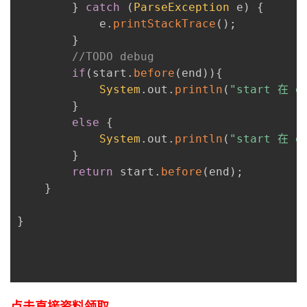
}
catch
(
ParseException
 e
)
{
            e
.
printStackTrace
(
)
;
}
//TODO debug
if
(
start
.
before
(
end
)
)
{
System
.
out
.
println
(
"start 在 e
}
else
{
System
.
out
.
println
(
"start 在 e
}
return
 start
.
before
(
end
)
;
}
}
点击直接资料领取