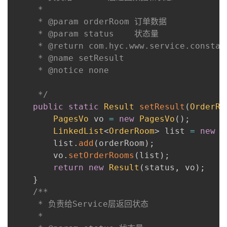
     *

     * @param orderRoom 订单数据

     * @param status    状态量

     * @return com.hyc.www.service.constant
     * @name setResult

     * @notice none

     */
public
static
Result
setResult
(
OrderRo
PagesVo
 vo 
=
new
PagesVo
(
)
;
LinkedList
<
OrderRoom
>
 list 
=
new
L
        list
.
add
(
orderRoom
)
;
        vo
.
setOrderRooms
(
list
)
;
return
new
Result
(
status
,
 vo
)
;
}
/**

     * 负责给Service层返回状态

     *
