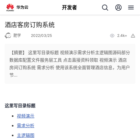
开发者
返
酒店客房订购系统
回
肥学
2022/03/25
2.4k+
举
报
【摘要】 这里写目录标题 视频演示需求分析主逻辑图源码部分
数据库配置文件服务层工具 点击直接资料领取 视频演示 酒店
房间订购系统 需求分析 使用该系统全面管理酒店信息，为用户
个
节...
我
人
的
主
这里写目录标题
视频演示
开
页
需求分析
发
主逻辑图