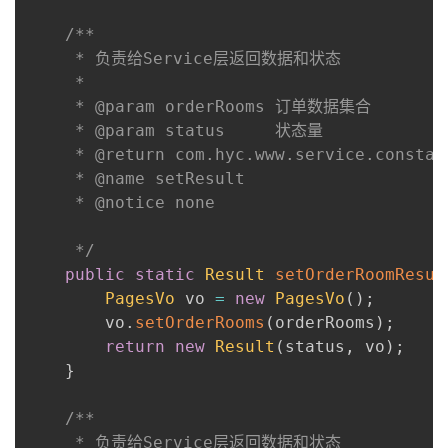
/**

     * 负责给Service层返回数据和状态

     *

     * @param orderRooms 订单数据集合

     * @param status     状态量

     * @return com.hyc.www.service.constant
     * @name setResult

     * @notice none

     */
public
static
Result
setOrderRoomResul
PagesVo
 vo 
=
new
PagesVo
(
)
;
        vo
.
setOrderRooms
(
orderRooms
)
;
return
new
Result
(
status
,
 vo
)
;
}
/**

     * 负责给Service层返回数据和状态
