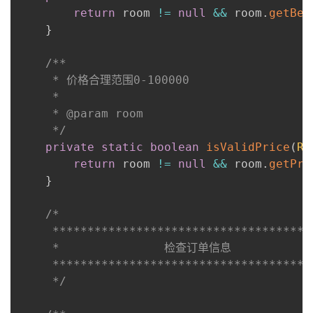
return
 room 
!=
null
&&
 room
.
getBed
}
/**

     * 价格合理范围0-100000

     *

     * @param room

     */
private
static
boolean
isValidPrice
(
Ro
return
 room 
!=
null
&&
 room
.
getPri
}
/*

     *************************************
     *               检查订单信息

     *************************************
     */