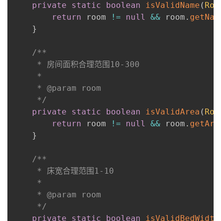
private
static
boolean
isValidName
(
Roo
return
 room 
!=
null
&&
 room
.
getNam
}
/**

     * 房间面积合理范围10-300

     *

     * @param room

     */
private
static
boolean
isValidArea
(
Roo
return
 room 
!=
null
&&
 room
.
getAre
}
/**

     * 床宽合理范围1-10

     *

     * @param room

     */
private
static
boolean
isValidBedWidth