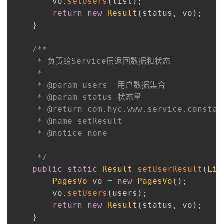
        vo
.
setUsers
(
list
)
;
return
new
Result
(
status
,
 vo
)
;
}
/**

     * 负责给Service层返回数据和状态

     *

     * @param users  用户数据集合

     * @param status 状态量

     * @return com.hyc.www.service.constant
     * @name setResult

     * @notice none

     */
public
static
Result
setUserResult
(
Lin
PagesVo
 vo 
=
new
PagesVo
(
)
;
        vo
.
setUsers
(
users
)
;
return
new
Result
(
status
,
 vo
)
;
}