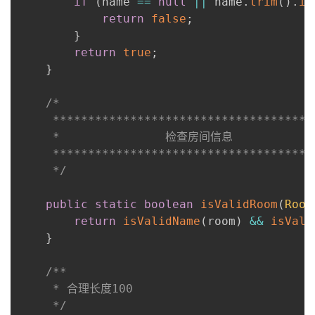
if
(
name 
==
null
||
 name
.
trim
(
)
.
is
return
false
;
}
return
true
;
}
/*

     *************************************
     *               检查房间信息

     *************************************
     */
public
static
boolean
isValidRoom
(
Room
return
isValidName
(
room
)
&&
isVali
}
/**

     * 合理长度100

     */