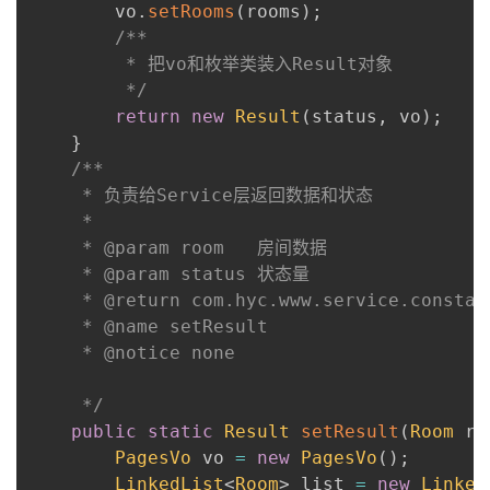
        vo
.
setRooms
(
rooms
)
;
/**

         * 把vo和枚举类装入Result对象

         */
return
new
Result
(
status
,
 vo
)
;
}
/**

     * 负责给Service层返回数据和状态

     *

     * @param room   房间数据

     * @param status 状态量

     * @return com.hyc.www.service.constant
     * @name setResult

     * @notice none

     */
public
static
Result
setResult
(
Room
 ro
PagesVo
 vo 
=
new
PagesVo
(
)
;
LinkedList
<
Room
>
 list 
=
new
Linked