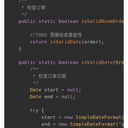
/**

     * 检查订单

     */
public
static
boolean
isValidRoomOrder
//TODO 需要检查重复性
return
isValidDate
(
order
)
;
}
public
static
boolean
isValidDate
(
Orde
/**

         * 检查订单日期

         */
Date
 start 
=
null
;
Date
 end 
=
null
;
try
{
            start 
=
new
SimpleDateFormat
(
"
            end 
=
new
SimpleDateFormat
(
"yy