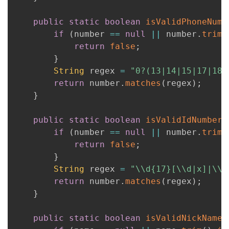
public
static
boolean
isValidPhoneNum
(
if
(
number 
==
null
||
 number
.
trim
(
return
false
;
}
String
 regex 
=
"0?(13|14|15|17|18|
return
 number
.
matches
(
regex
)
;
}
public
static
boolean
isValidIdNumber
(
if
(
number 
==
null
||
 number
.
trim
(
return
false
;
}
String
 regex 
=
"\\d{17}[\\d|x]|\\d
return
 number
.
matches
(
regex
)
;
}
public
static
boolean
isValidNickName
(