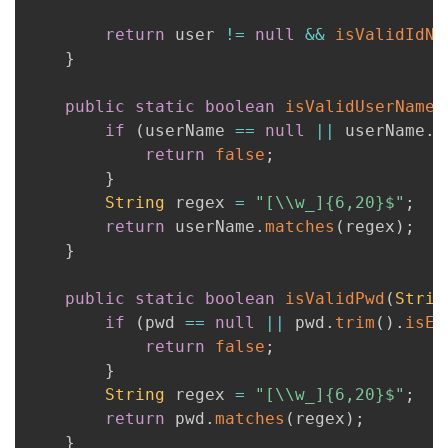
return
 user 
!=
null
&&
isValidIdNu
}
public
static
boolean
isValidUserName
(
if
(
userName 
==
null
||
 userName
.
t
return
false
;
}
String
 regex 
=
"[\\w_]{6,20}$"
;
return
 userName
.
matches
(
regex
)
;
}
public
static
boolean
isValidPwd
(
Strin
if
(
pwd 
==
null
||
 pwd
.
trim
(
)
.
isEm
return
false
;
}
String
 regex 
=
"[\\w_]{6,20}$"
;
return
 pwd
.
matches
(
regex
)
;
}