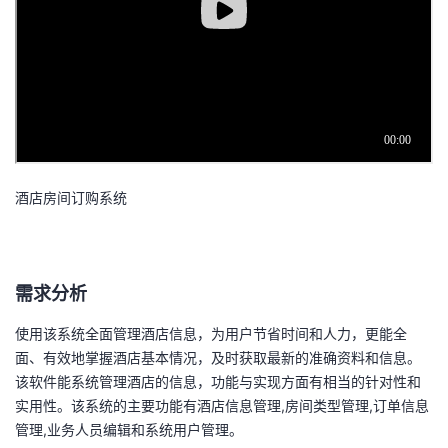
我
注
的
开
的
Programs
发
支
者
持
学
酒店房间订购系统
我
堂
的
我
我
需求分析
技
的
的
我
使用该系统全面管理酒店信息，为用户节省时间和人力，更能全
面、有效地掌握酒店基本情况，及时获取最新的准确资料和信息。
术
云
课
的
我
该软件能系统管理酒店的信息，功能与实现方面有相当的针对性和
实用性。该系统的主要功能有酒店信息管理,房间类型管理,订单信息
支
声
程
认
的
我
管理,业务人员编辑和系统用户管理。