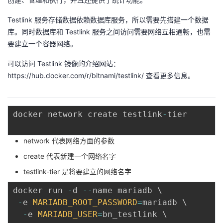
者
Testlink 服务存储数据依赖数据库服务，所以需要先搭建一个数据
库。同时数据库和 Testlink 服务之间访问需要网络互相通畅，也需
我
要建立一个容器网络。
可以访问 Testlink 镜像的介绍网站：
的
我
https://hub.docker.com/r/bitnami/testlink/
查看更多信息。
博
的
我
客
论
的
我
docker network create testlink
-
tier

坛
圈
的
我
network 代表网络方面的参数
create 代表新建一个网络名字
子
直
的
我
testlink-tier 是将要建立的网络名字
我
播
活
的
docker run 
-
d 
--
name mariadb \

-
e 
MARIADB_ROOT_PASSWORD
=
mariadb \

我
动
关
的
-
e 
MARIADB_USER
=
bn_testlink \
