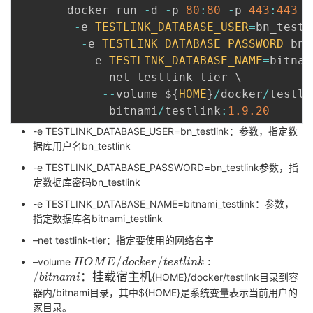
持
建
证
实
的
       docker run 
-
d 
-
p 
80
:
80
-
p 
443
:
443
-
-
e 
TESTLINK_DATABASE_USER
=
bn_testl
议
验
收
-
e 
TESTLINK_DATABASE_PASSWORD
=
bn_
-
e 
TESTLINK_DATABASE_NAME
=
bitnam
藏
--
net testlink
-
tier \

--
volume $
{
HOME
}
/
docker
/
testli
             bitnami
/
testlink
:
1.9
.20
-e TESTLINK_DATABASE_USER=bn_testlink：参数，指定数
据库用户名bn_testlink
-e TESTLINK_DATABASE_PASSWORD=bn_testlink参数，指
定数据库密码bn_testlink
-e TESTLINK_DATABASE_NAME=bitnami_testlink：参数，
指定数据库名bitnami_testlink
–net testlink-tier：指定要使用的网络名字
{HOME}/docker/testlink:/bitnami：
/
/
:
–volume
H
O
M
E
d
o
c
k
e
r
t
e
s
t
l
i
n
k
挂载宿主机
/
：
挂
载
宿
主
机
{HOME}/docker/testlink目录到容
b
i
t
n
a
m
i
器内/bitnami目录，其中${HOME}是系统变量表示当前用户的
家目录。