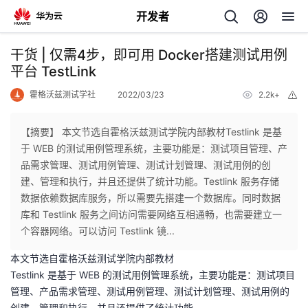
开发者
返
干货 | 仅需4步，即可用 Docker搭建测试用例
回
平台 TestLink
霍格沃兹测试学社
2022/03/23
2.2k+
举
报
【摘要】 本文节选自霍格沃兹测试学院内部教材Testlink 是基
于 WEB 的测试用例管理系统，主要功能是：测试项目管理、产
个
品需求管理、测试用例管理、测试计划管理、测试用例的创
建、管理和执行，并且还提供了统计功能。Testlink 服务存储
我
人
数据依赖数据库服务，所以需要先搭建一个数据库。同时数据
库和 Testlink 服务之间访问需要网络互相通畅，也需要建立一
的
主
个容器网络。可以访问 Testlink 镜...
本文节选自霍格沃兹测试学院内部教材
开
页
Testlink 是基于 WEB 的测试用例管理系统，主要功能是：测试项目
管理、产品需求管理、测试用例管理、测试计划管理、测试用例的
发
创建、管理和执行，并且还提供了统计功能。