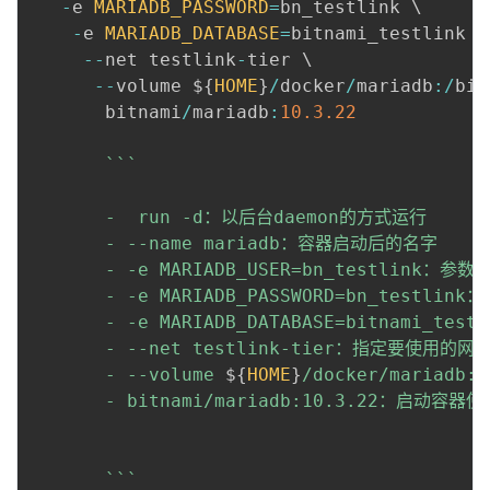
-
e 
MARIADB_PASSWORD
=
bn_testlink \

我
注
的
开
-
e 
MARIADB_DATABASE
=
bitnami_testlink \

--
net testlink
-
tier \

的
Programs
发
--
volume $
{
HOME
}
/
docker
/
mariadb
:
/
bit
       bitnami
/
mariadb
:
10.3
.22
支
者
`
`
`
持
学
       -  run -d：以后台daemon的方式运行

我
堂
       - --name mariadb：容器启动后的名字

       - -e MARIADB_USER=bn_testlink：参
的
我
我
       - -e MARIADB_PASSWORD=bn_testli
       - -e MARIADB_DATABASE=bitnami_te
技
的
的
我
       - --net testlink-tier：指定要使用的网络
       - --volume 
${
HOME
}
/docker/mariadb
术
云
课
的
我
       - bitnami/mariadb:10.3.22：启动容
支
声
程
认
的
我
`
`
`