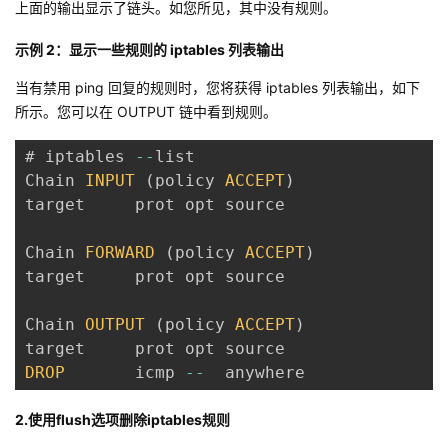
上面的输出显示了链头。如您所见，其中没有规则。
我
注
的
开
示例 2：显示一些规则的 iptables 列表输出
的
Programs
发
当有禁用 ping 回复的规则时，您将获得 iptables 列表输出，如下
所示。您可以在 OUTPUT 链中看到规则。
支
者
# iptables 
--
list

持
学
Chain 
INPUT
(
policy 
ACCEPT
)
target     prot opt source               d
我
堂
Chain 
FORWARD
(
policy 
ACCEPT
)
的
我
我
target     prot opt source               d
技
的
的
我
Chain 
OUTPUT
(
policy 
ACCEPT
)
术
云
课
的
我
DROP
       icmp 
--
  anywhere             a
支
声
程
认
的
我
2.使用flush选项删除iptables规则