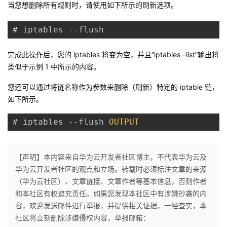
持
建
当您想删除所有规则时，请使用如下所示的刷新选项。
证
实
的
议
# iptables 
--
flush
验
收
完成此操作后，您的 iptables 将变为空，并且“iptables –list”输出将
藏
类似于示例 1 中所示的内容。
您还可以通过将链名称作为参数来删除（刷新）特定的 iptable 链，
如下所示。
# iptables 
--
flush 
OUTPUT
【声明】本内容来自华为云开发者社区博主，不代表华为云及
华为云开发者社区的观点和立场。转载时必须标注文章的来源
（华为云社区）、文章链接、文章作者等基本信息，否则作者
和本社区有权追究责任。如果您发现本社区中有涉嫌抄袭的内
容，欢迎发送邮件进行举报，并提供相关证据，一经查实，本
社区将立刻删除涉嫌侵权内容，举报邮箱：