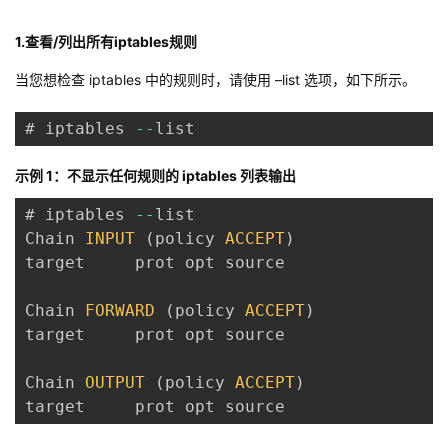
者
1.查看/列出所有iptables规则
当您想检查 iptables 中的规则时，请使用 –list 选项，如下所示。
我
# iptables 
--
list
的
我
示例 1：不显示任何规则的 iptables 列表输出
博
的
我
# iptables 
--
list

客
论
的
我
Chain 
INPUT
(
policy 
ACCEPT
)
target     prot opt source               d
坛
圈
的
我
Chain 
FORWARD
(
policy 
ACCEPT
)
子
直
的
我
target     prot opt source               d
我
播
活
的
Chain 
OUTPUT
(
policy 
ACCEPT
)
target     prot opt source               d
我
动
关
的