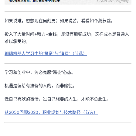
我
注
的
开
如果说难，想想现在吴刻男；如果说苦，看看如今鹅萝丝。
的
Programs
发
投入了大量时间+精力+金钱，却没有能够成功，这样成本是普通人
支
者
难以承受的。
持
学
聊聊机器人学习中的“投资”与“消费”（节选）
我
堂
学习和创业中，务必克服“赌徒”心态。
的
我
我
机遇是留给有准备的人的，而非赌徒。
技
的
的
我
做自己喜欢的事情，过自己想要的人生，才能不负此生。
术
云
课
的
我
从2050回顾2020，职业规划与技术路径（节选）
支
声
程
认
的
我