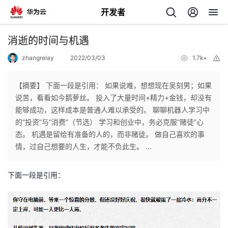
开发者
返
消逝的时间与机遇
回
zhangrelay
2022/03/03
1.7k+
举
报
【摘要】 下面一段是引用： 如果说难，想想现在吴刻男；如果
说苦，看看如今鹅萝丝。 投入了大量时间+精力+金钱，却没有
能够成功，这样成本是普通人难以承受的。 聊聊机器人学习中
个
的“投资”与“消费”（节选） 学习和创业中，务必克服“赌徒”心
态。 机遇是留给有准备的人的，而非赌徒。 做自己喜欢的事
我
人
情，过自己想要的人生，才能不负此生。 ...
的
主
下面一段是引用：
开
页
发