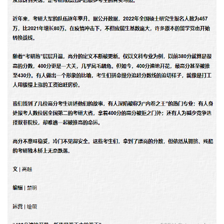
者
我
的
我
博
的
我
客
论
的
我
坛
圈
的
我
子
直
的
我
我
播
活
的
我
动
关
的