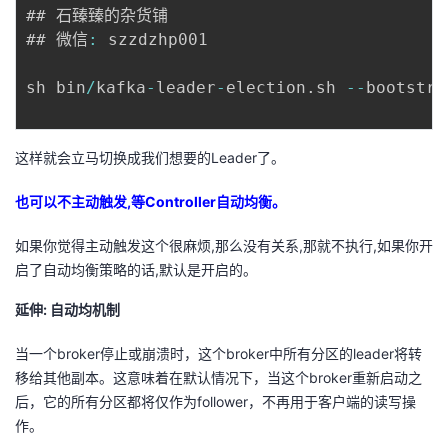
## 石臻臻的杂货铺

## 微信
:
 szzdzhp001

sh bin
/
kafka
-
leader
-
election
.
sh 
--
bootstra
这样就会立马切换成我们想要的Leader了。
也可以不主动触发,等Controller自动均衡。
如果你觉得主动触发这个很麻烦,那么没有关系,那就不执行,如果你开
启了自动均衡策略的话,默认是开启的。
延伸: 自动均机制
当一个broker停止或崩溃时，这个broker中所有分区的leader将转
移给其他副本。这意味着在默认情况下，当这个broker重新启动之
后，它的所有分区都将仅作为follower，不再用于客户端的读写操
作。