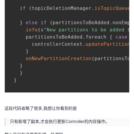
if
(
topicDeletionManager
.
isTopicQueued
}
else
if
(
partitionsToBeAdded
.
nonEmpt
info
(
s
"New partitions to be added $p
      partitionsToBeAdded
.
foreach 
{
case
(
        controllerContext
.
updatePartitionF
}
onNewPartitionCreation
(
partitionsToB
}
}
}
这段代码省略了很多,我想让你看到的是
只有新增了副本,才会执行更新Controller的内存操作。