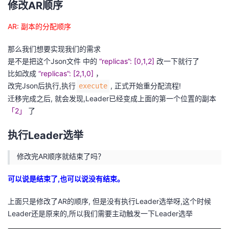
修改AR顺序
持
建
证
实
的
AR: 副本的分配顺序
议
验
收
那么我们想要实现我们的需求
藏
是不是把这个Json文件 中的
“replicas”: [0,1,2]
改一下就行了
比如改成
“replicas”: [2,1,0]
，
改完Json后执行,执行
, 正式开始重分配流程!
execute
迁移完成之后, 就会发现,Leader已经变成上面的第一个位置的副本
「2」
了
执行Leader选举
修改完AR顺序就结束了吗？
可以说是结束了,也可以说没有结束。
上面只是修改了AR的顺序, 但是没有执行Leader选举呀,这个时候
Leader还是原来的,所以我们需要主动触发一下Leader选举