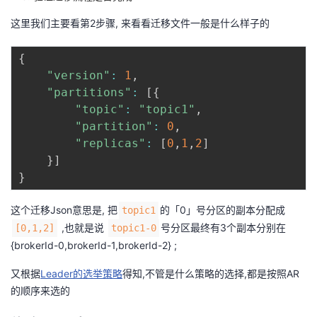
我
注
的
开
这里我们主要看第2步骤, 来看看迁移文件一般是什么样子的
的
Programs
发
{
"version"
:
1
,
支
者
"partitions"
:
[
{
"topic"
:
"topic1"
,
持
学
"partition"
:
0
,
"replicas"
:
[
0
,
1
,
2
]
我
堂
}
]
}
的
我
我
这个迁移Json意思是, 把
的「0」号分区的副本分配成
topic1
技
的
的
我
,也就是说
号分区最终有3个副本分别在
[0,1,2]
topic1-0
{brokerId-0,brokerId-1,brokerId-2} ;
术
云
课
的
我
又根据
Leader的选举策略
得知,不管是什么策略的选择,都是按照AR
支
声
的顺序来选的
程
认
的
我