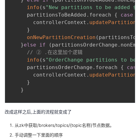
info
(
s
"New partitions to be added $p
      partitionsToBeAdded
.
foreach 
{
case
(
        controllerContext
.
updatePartitionF
}
onNewPartitionCreation
(
partitionsToB
}
else
if
(
partitionsOrderChange
.
nonEmp
// ② .在这里加个逻辑
info
(
s
"OrderChange partitions to be 
      partitionsOrderChange
.
foreach 
{
case
        controllerContext
.
updatePartitionF
}
}
改成这样之后,上面的流程就变成了
从zk中获取/brokers/topics/{topic名称}节点数据。
手动调整一下里面的顺序