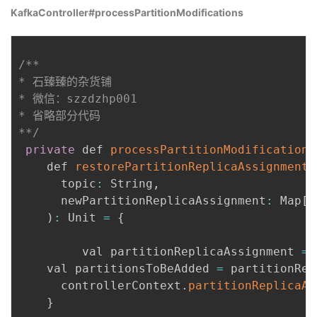
KafkaController#processPartitionModifications
/**

* 石臻臻的杂货铺

* 微信：szzdzhp001

* 省略部分代码

**/
private
 def 
processPartitionModifications
    def 
restorePartitionReplicaAssignment
(
      topic
:
 String
,
      newPartitionReplicaAssignment
:
 Map
[
T
)
:
 Unit 
=
{
         val partitionReplicaAssignment 
=
 
    val partitionsToBeAdded 
=
 partitionRep
      controllerContext
.
partitionReplicaAs
}