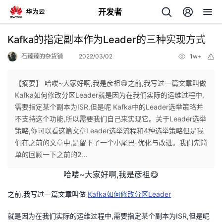
开发者
返
Kafka的指定副本作为Leader的三种实现方式
回
石臻臻的杂货铺
2022/03/02
1w+
举
报
【摘要】 哈喽~大家好啊,我是彦祖😋之前,我写过一篇文章叫做
Kafka如何修改分区Leader就是因为在我们实际的运维过程中,
需要指定某个副本为ISR,但是呢 Kafka中的Leader选举策略并
个
不支持这个功能,所以需要我们自己来实现它。关于Leader选举
策略,你可以看这篇文章Leader选举流程和4种选举策略但是我
我
人
们在之前的文章中,是留下了一个小尾巴-优化与改进。我们先简
单的回顾一下之前的2...
的
主
哈喽~大家好啊,我是彦祖😋
开
页
之前,我写过一篇文章叫做
Kafka如何修改分区Leader
发
就是因为在我们实际的运维过程中,需要指定某个副本为ISR,但是呢