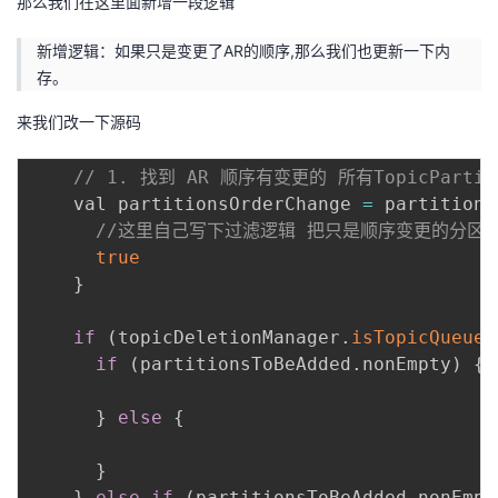
那么我们在这里面新增一段逻辑
新增逻辑：如果只是变更了AR的顺序,那么我们也更新一下内
存。
来我们改一下源码
// 1. 找到 AR 顺序有变更的 所有TopicPartit
    val partitionsOrderChange 
=
 partitionR
//这里自己写下过滤逻辑 把只是顺序变更的分区
true
}
if
(
topicDeletionManager
.
isTopicQueued
if
(
partitionsToBeAdded
.
nonEmpty
)
{
}
else
{
}
}
else
if
(
partitionsToBeAdded
.
nonEmpt