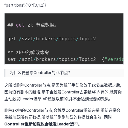
“partitions”:{“0”:[0,1,2]}
## 
get
 zk 节点数据。

get 
/
szz1
/
brokers
/
topics
/
Topic2

## zk中的修改命令

set 
/
szz1
/
brokers
/
topics
/
Topic2  
{
"version
为什么要删除Controller的zk节点？
之所以删除Controller节点,是因为我们手动修改了zk节点数据之后,
因为没有副本的新增,是不会触发Controller去更新AR内存的,就算你
主动触发Leader选举,AR还是以前的,并不会达到想要的效果。
删除zk中的/Controller节点,会触发Controller重新选举,重新选举会
重新加载所有元数据,所以我们刚刚加载的数据就会生效,
同时
Controller重新加载也会触发Leader选举
。