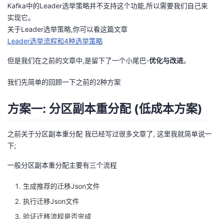
Kafka中的Leader选举策略并不支持这个功能,所以需要我们自己来
者
实现它。
关于Leader选举策略,你可以看这篇文章
Leader选举流程和4种选举策略
我
但是我们在之前的文章中,是留下了一个小尾巴-
优化与改进
。
的
我
我们先简单的回顾一下之前的2种方案
博
的
我
方案一: 分区副本重分配 (低成本方案)
客
论
的
我
之前关于
分区副本重分配
我已经写过很多文章了, 这里我就简单说一
坛
圈
的
我
下;
子
直
的
我
一般分区副本重分配主要有三个流程
我
播
活
的
生成推荐的迁移Json文件
执行迁移Json文件
我
动
关
的
验证迁移流程是否完成