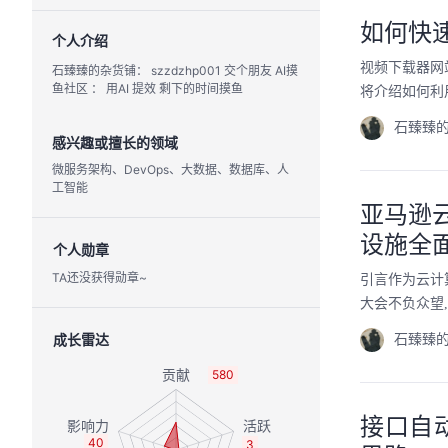
如何快
个人介绍
视频下载器网
石臻臻的杂货铺： szzdzhp001 交个朋友 AI摸
鱼社区 ： 用AI 提效 剩下的时间摸鱼
将介绍如何利用优
石臻臻
感兴趣或擅长的领域
微服务架构、DevOps、大数据、数据库、人
工智能
亚马逊云科
设施全
个人勋章
TA还没获得勋章~
引言作为云计算
大会不负众望
成长雷达
石臻臻
580
接口自
40
3