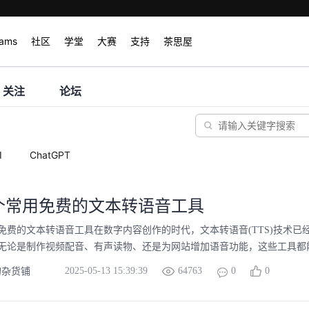
rams
社区
学堂
大赛
支持
茶思屋
关注
论坛
I
ChatGPT
个常用免费的文本转语音工具
免费的文本转语音工具在数字内容创作的时代，文本转语音(TTS)技术已
无论是制作视频配音、有声读物、还是为网站增加语音功能，这些工具都能大
2025-05-13 15:39:39
64763
0
0
的杂货铺