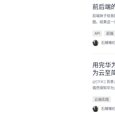
前后端
前端妹子给我
圈。结果这一
API
前端
石臻臻
用完华
为云至
@[TOC] 
偶然得知华为云
云端实践
石臻臻