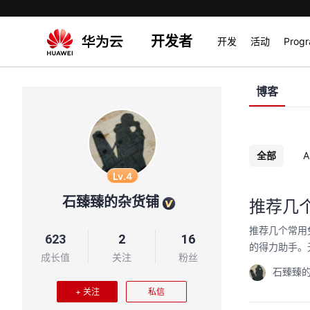
开发者
开发
活动
Prog
博客
全部
A
Lv.4
石臻臻的杂货铺
推荐几
推荐几个常用
623
2
16
的得力助手。
成长值
关注
粉丝
石臻臻
+ 关注
私信