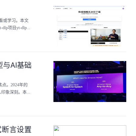
看或学习。本文
目yt-dlp...
模型与AI基础
点。2024年的
象深刻。本...
试断言设置