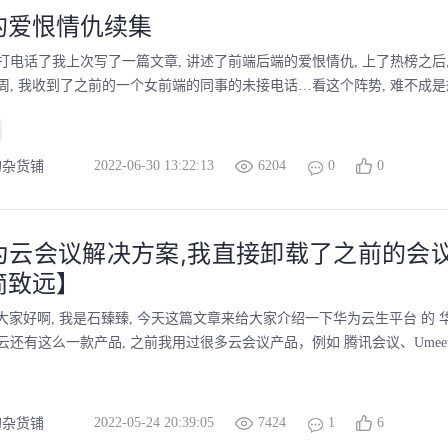
的爱恨情仇续集
打电话了我上次写了一篇文章, 讲述了前端后端的爱恨情仇, 上了热榜之后
周, 我收到了之前的一个女前端的同事的未接电话…看这个阵势, 难不成是想
2022-06-30 13:22:13
6204
0
0
的杂货铺
为云会议解决方案,我直接卸载了之前的会
简致远】
背景大家好啊, 我是石臻臻, 今天这篇文章来给大家介绍一下华为云生平台 的 华
还有这么一款产品, 之前我用过很多云会议产品，例如 腾讯会议、Umeet、等
2022-05-24 20:39:05
7424
1
6
的杂货铺