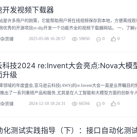
速开发视频下载器
站是许多用户的刚需，它能帮助用户将在线视频保存到本地，方便离线观
秀的开源项目yt-dlp开发一个功能齐全的视频下载器网站。 一、了解yt-dlp项
2025-05-08 16:28:57
59050
0
0
的杂货铺
技2024 re:Invent大会亮点:Nova大
面升级
领域的年度盛会,亚马逊云科技(AWS)的re:Invent大会一直是业界瞩目的焦
,推出了一系列重磅产品和服务,尤其是在人工智能和大模型方面的创新令人印
2024-12-10 18:24:31
66594
0
0
的杂货铺
动化测试实践指导（下）：接口自动化测