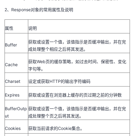
的
2、Response对象的常用属性及说明
Programs
发
者
支
者
我
属性
说明
持
学
的
我
获取或设置一个值，该值指示是否缓冲输出，并在完
Buffer
成处理整个相应之后将其发送。
我
堂
博
的
我
获取Web页的缓存策略，如过去时间、保密性、变化
Cache
的
我
字句等。
客
论
的
我
我
Charset
设定或获取HTTP的输出字符编码
技
的
坛
圈
的
我
的
我
Expires
获取或设置在浏览器上缓存的页过期之前的分钟数
术
云
子
直
的
我
课
的
我
BufferOutp
获取或设置一个值，该值指示是否缓冲输出，并在完
支
声
播
活
的
程
认
的
我
ut
成处理整个页之后将其发送。
持
建
动
关
证
实
的
Cookies
获取当前请求的Cookie集合。