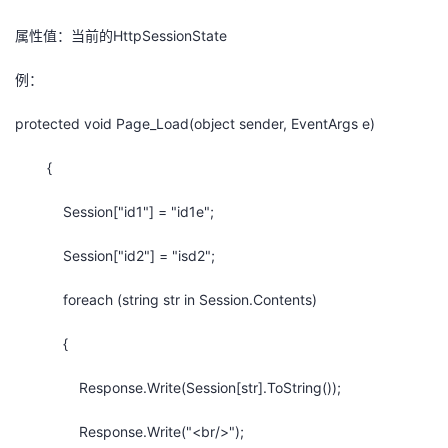
属性值：当前的HttpSessionState
例：
protected void Page_Load(object sender, EventArgs e)
{
Session["id1"] = "id1e";
Session["id2"] = "isd2";
foreach (string str in Session.Contents)
{
Response.Write(Session[str].ToString());
Response.Write("<br/>");