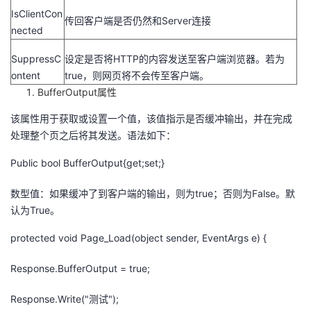
议
IsClientCon
注
验
收
传回客户端是否仍然和Server连接
nected
藏
SuppressC
设定是否将HTTP的内容发送至客户端浏览器。若为
ontent
true，则网页将不会传至客户端。
BufferOutput属性
该属性用于获取或设置一个值，该值指示是否缓冲输出，并在完成
处理整个页之后将其发送。语法如下：
Public bool BufferOutput{get;set;}
数型值：如果缓冲了到客户端的输出，则为true；否则为False。默
认为True。
protected void Page_Load(object sender, EventArgs e) {
Response.BufferOutput = true;
Response.Write("测试");