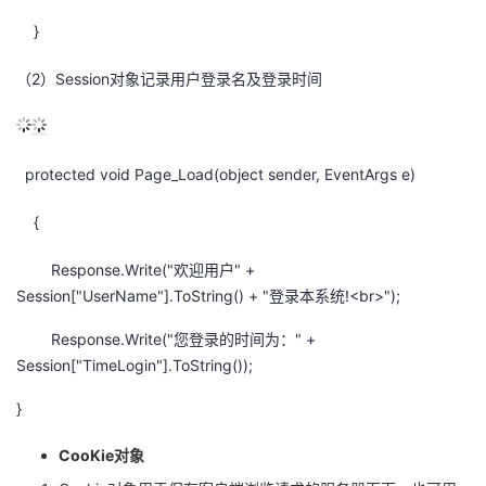
}
（2）Session对象记录用户登录名及登录时间
protected void Page_Load(object sender, EventArgs e)
{
Response.Write("欢迎用户" +
Session["UserName"].ToString() + "登录本系统!<br>");
Response.Write("您登录的时间为：" +
Session["TimeLogin"].ToString());
}
CooKie
对象