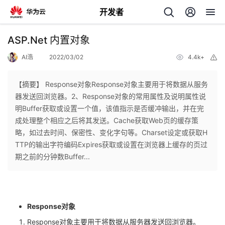
开发者
返
ASP.Net 内置对象
回
AI浩
2022/03/02
4.4k+
举
报
【摘要】 ​Response对象Response对象主要用于将数据从服务
器发送回浏览器。2、Response对象的常用属性及说明属性说
明Buffer获取或设置一个值，该值指示是否缓冲输出，并在完
个
成处理整个相应之后将其发送。Cache获取Web页的缓存策
略，如过去时间、保密性、变化字句等。Charset设定或获取H
我
人
TTP的输出字符编码Expires获取或设置在浏览器上缓存的页过
期之前的分钟数Buffer...
我
的
主
我
的
开
页
Response
对象
我
的
开
发
Response对象主要用于将数据从服务器发送回浏览器。