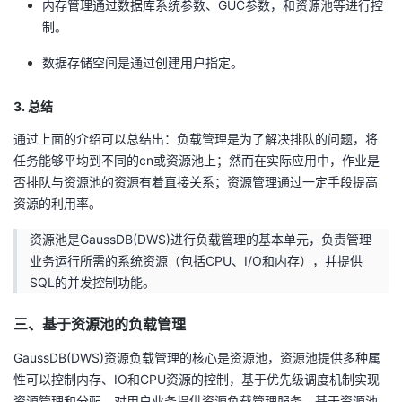
内存管理通过数据库系统参数、GUC参数，和资源池等进行控
议
注
验
收
制。
藏
数据存储空间是通过创建用户指定。
3. 总结
通过上面的介绍可以总结出：负载管理是为了解决排队的问题，将
任务能够平均到不同的cn或资源池上；然而在实际应用中，作业是
否排队与资源池的资源有着直接关系；资源管理通过一定手段提高
资源的利用率。
资源池是GaussDB(DWS)进行负载管理的基本单元，负责管理
业务运行所需的系统资源（包括CPU、I/O和内存），并提供
SQL的并发控制功能。
三、基于资源池的负载管理
GaussDB(DWS)资源负载管理的核心是资源池，资源池提供多种属
性可以控制内存、IO和CPU资源的控制，基于优先级调度机制实现
资源管理和分配，对用户业务提供资源负载管理服务。基于资源池