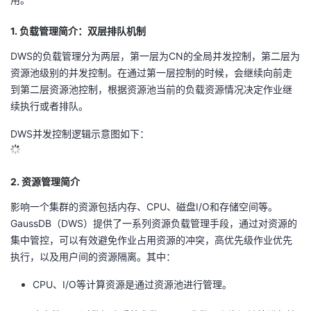
的
Programs
发
者
1. 负载管理简介：双层排队机制
支
DWS的负载管理分为两层，第一层为CN的全局并发控制，第二层为
者
我
资源池级别的并发控制。在通过第一层控制的时候，会继续向前走
到第二层资源池控制，根据资源池当前的负载资源情况决定作业继
持
学
的
我
续执行或者排队。
我
堂
博
的
我
DWS并发控制逻辑示意图如下：
的
我
客
论
的
我
我
2. 资源管理简介
技
的
坛
圈
的
我
的
我
影响一个集群的资源包括内存、CPU、磁盘I/O和存储空间等。
GaussDB（DWS）提供了一系列资源负载管理手段，通过对资源的
术
云
子
直
的
我
课
的
我
集中管控，可以有效避免作业占用资源的冲突，高优先级作业优先
执行，以及用户间的资源隔离。其中：
支
声
播
活
的
程
认
的
我
CPU、I/O等计算资源是通过资源池进行管理。
持
建
动
关
证
实
的