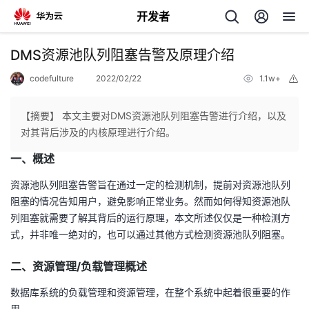
开发者
返
DMS资源池队列阻塞告警及原理介绍
回
codefulture
2022/02/22
1.1w+
举
报
【摘要】 本文主要对DMS资源池队列阻塞告警进行介绍，以及
对其背后涉及的内核原理进行介绍。
一、概述
个
资源池队列阻塞告警旨在通过一定的检测机制，提前对资源池队列
我
人
阻塞的情况告知用户，避免影响正常业务。然而如何得知资源池队
列阻塞就需要了解其背后的运行原理，本文所述仅仅是一种检测方
我
的
主
式，并非唯一绝对的，也可以通过其他方式检测资源池队列阻塞。
我
的
开
二、资源管理/负载管理概述
页
数据库系统的负载管理和资源管理，在整个系统中起着很重要的作
我
的
开
发
用。