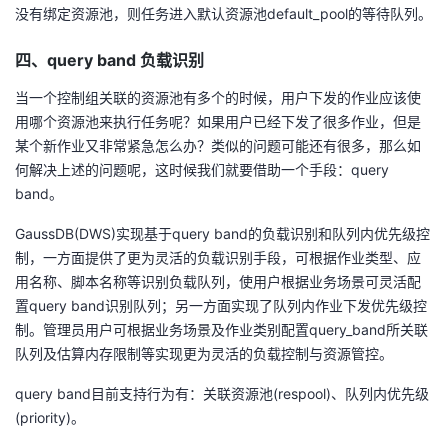
没有绑定资源池，则任务进入默认资源池default_pool的等待队列。
四、query band 负载识别
当一个控制组关联的资源池有多个的时候，用户下发的作业应该使
用哪个资源池来执行任务呢？如果用户已经下发了很多作业，但是
某个新作业又非常紧急怎么办？类似的问题可能还有很多，那么如
何解决上述的问题呢，这时候我们就要借助一个手段：query
band。
GaussDB(DWS)实现基于query band的负载识别和队列内优先级控
制，一方面提供了更为灵活的负载识别手段，可根据作业类型、应
用名称、脚本名称等识别负载队列，使用户根据业务场景可灵活配
置query band识别队列；另一方面实现了队列内作业下发优先级控
制。管理员用户可根据业务场景及作业类别配置query_band所关联
队列及估算内存限制等实现更为灵活的负载控制与资源管控。
query band目前支持行为有：关联资源池(respool)、队列内优先级
(priority)。