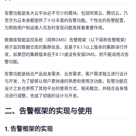
者
告警功能是各大云平台必不可少的模块，包括阿里云、腾讯云，乃
至华为云本身都提供了十分丰富的告警功能。个性化的告警配置，
我
为帮助用户和运维人员及时发现问题发挥着重要作用。
数据库智能监控系统（简称DMS）告警框架（以下简称告警框架）
的
我
用于监控数据仓库的集群信息，且基于8.1.1以上版本的集群进行开
发，如果您的集群版本低于8.1.1或没有安装DMS，则不能适用次告
博
的
我
警功能。
客
论
的
我
告警功能是结合产品自身需求、业务需求、客户需求独立进行设计
与开发，为了能够让用户更快速的熟悉和使用次功能，告警功能在
坛
圈
的
我
设计之处也参照了其他平台的使用方式、相关概念，并结合自身情
况进行调整，完成了初版的设计与开发。
子
直
的
我
二、告警框架的实现与使用
我
播
活
的
我
动
关
的
1. 告警框架的实现