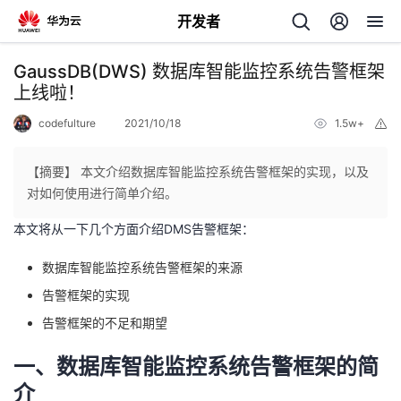
开发者
返
GaussDB(DWS) 数据库智能监控系统告警框架
回
上线啦！
codefulture
2021/10/18
1.5w+
举
报
【摘要】 本文介绍数据库智能监控系统告警框架的实现，以及
对如何使用进行简单介绍。
个
本文将从一下几个方面介绍DMS告警框架：
我
人
数据库智能监控系统告警框架的来源
告警框架的实现
的
主
告警框架的不足和期望
开
页
一、数据库智能监控系统告警框架的简
发
介