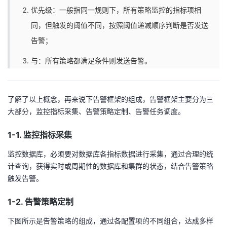
持
建
证
实
的
优先级：一般指同一规则下，所有策略监控的指标项相
同，但触发的阈值不同，按照阈值递减顺序判断是否发送
议
验
收
告警；
藏
与：所有策略都满足条件则发送告警。
了解了以上概念，再来说下告警框架的组成，告警框架主要分为三
大部分，监控指标采集、告警策略定制、告警任务调度。
1-1. 监控指标采集
监控数据库，必须要对数据库各指标数据进行采集，通过合理的统
计查询，获得实时或周期性的数据库和集群的状态，结合告警策略
触发告警。
1-2. 告警策略定制
下图所示是告警策略的组成，通过各配置项的不同组合，达成多样