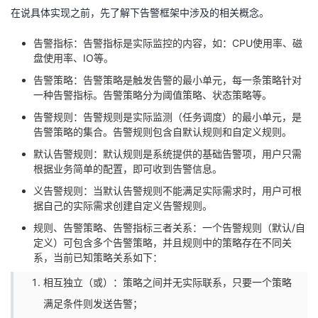
在说具体实现之前，先了解下告警框架中涉及的相关概念。
我
注
的
开
告警指标：告警指标是实际监控的内容，如：CPU使用率、磁
的
Programs
发
盘使用率、IO等。
告警策略：告警策略是触发告警的最小单元，每一条策略针对
支
者
一种告警指标。告警策略分为阈值策略、状态策略等。
告警规则：告警规则是实际监测（任务调度）的最小单元，是
持
学
告警策略的集合。告警规则包含自默认规则和自定义规则。
我
默认告警规则：默认规则是系统提供的基础告警项，用户只需
堂
根据业务简单的配置，即可收到告警信息。
的
我
我
义告警规则：当默认告警规则不能满足实际需求时，用户可根
据自己的实际需求创建自定义告警规则。
技
的
的
我
规则、告警策略、告警指标三者关系：一个告警规则（默认/自
定义）可包含多个告警策略，并且规则中的策略存在不同关
术
云
系，当前已知策略关系如下：
课
的
我
相互独立（或）：策略之间并无实际联系，只要一个策略
支
声
程
认
的
我
满足条件则发送告警；