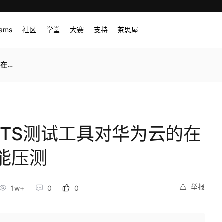
rams
社区
学堂
大赛
支持
茶思屋
压测
PTS测试工具对华为云的在
能压测
举报
1w+
0
0