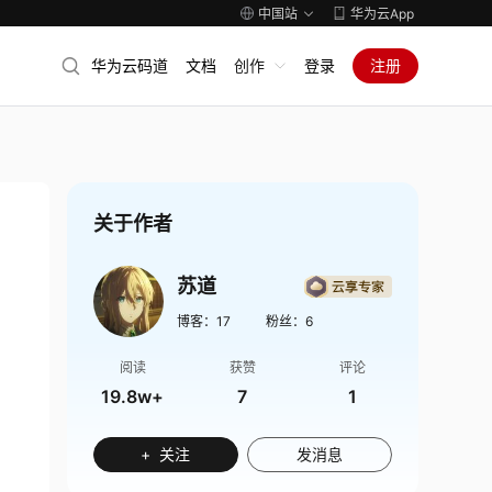
中国站
华为云App
华为云码道
文档
创作
登录
注册
关于作者
苏道
博客：
17
粉丝：
6
阅读
获赞
评论
19.8w+
7
1
+ 关注
发消息